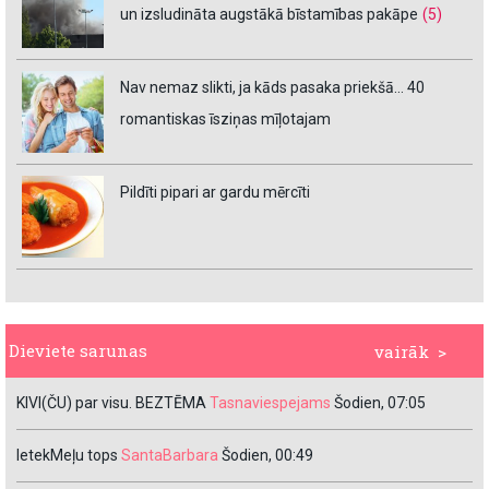
un izsludināta augstākā bīstamības pakāpe
(5)
Nav nemaz slikti, ja kāds pasaka priekšā… 40
romantiskas īsziņas mīļotajam
Pildīti pipari ar gardu mērcīti
Dieviete sarunas
vairāk >
KIVI(ČU) par visu. BEZTĒMA
Tasnaviespejams
Šodien, 07:05
IetekMeļu tops
SantaBarbara
Šodien, 00:49