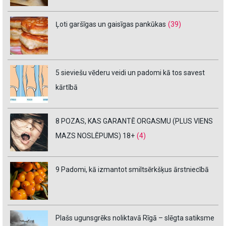
Ļoti garšīgas un gaisīgas pankūkas
(39)
5 sieviešu vēderu veidi un padomi kā tos savest
kārtībā
8 POZAS, KAS GARANTĒ ORGASMU (PLUS VIENS
MAZS NOSLĒPUMS) 18+
(4)
9 Padomi, kā izmantot smiltsērkšķus ārstniecībā
Plašs ugunsgrēks noliktavā Rīgā – slēgta satiksme