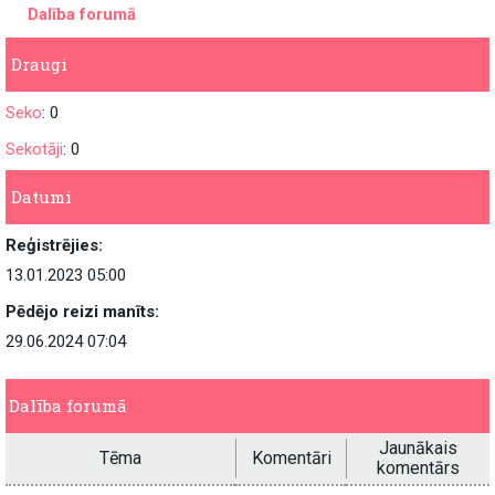
Dalība forumā
Draugi
Seko
: 0
Sekotāji
: 0
Datumi
Reģistrējies:
13.01.2023 05:00
Pēdējo reizi manīts:
29.06.2024 07:04
Dalība forumā
Jaunākais
Tēma
Komentāri
komentārs