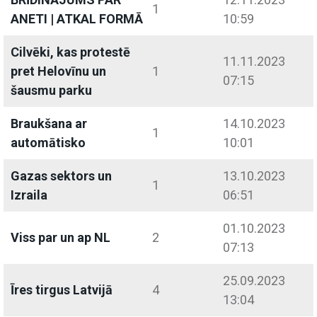
1
ANETI | ATKAL FORMĀ
10:59
Cilvēki, kas protestē
11.11.2023
pret Helovīnu un
1
07:15
šausmu parku
Braukšana ar
14.10.2023
1
automātisko
10:01
Gazas sektors un
13.10.2023
1
Izraila
06:51
01.10.2023
Viss par un ap NL
2
07:13
25.09.2023
Īres tirgus Latvijā
4
13:04