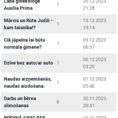
Laba ginekoloģe
20.12.2023
1
Auxilia Prima
21:28
Mārcis un Rūta Judži -
15.12.2023
1
kam taisnība!?
19:14
Cik jāpelna lai būtu
09.12.2023
1
normāla ģimene?
06:51
06.12.2023
Dzīve bez auto/ar auto
1
03:20
Naudas aizņemšanās,
01.12.2023
1
naudas aizdošana.
05:40
Darbs un bērna
30.11.2023
6
slimošanas
20:41
BRĪDINĀJUMS PAR
12.11.2023