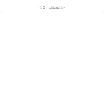
|
1
2
nākamā »