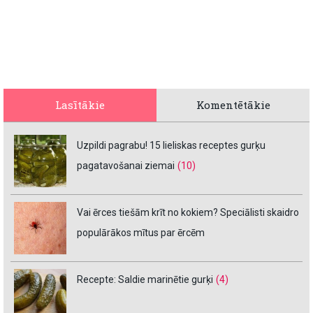
Lasītākie
Komentētākie
Uzpildi pagrabu! 15 lieliskas receptes gurķu
pagatavošanai ziemai
(10)
Vai ērces tiešām krīt no kokiem? Speciālisti skaidro
populārākos mītus par ērcēm
Recepte: Saldie marinētie gurķi
(4)