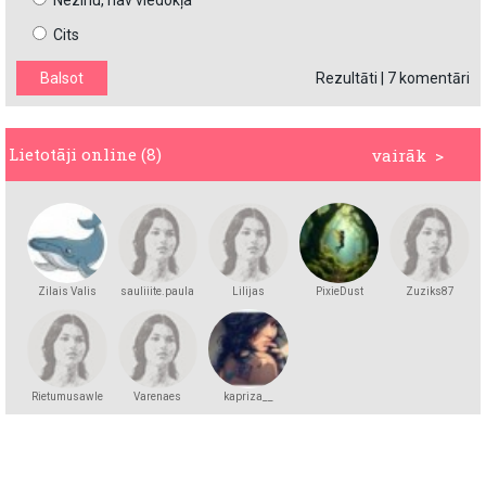
Nezinu, nav viedokļa
Cits
Rezultāti
|
7 komentāri
Lietotāji online (8)
vairāk >
Zilais Valis
sauliiite.paula
Lilijas
PixieDust
Zuziks87
Rietumusawle
Varenaes
kapriza__