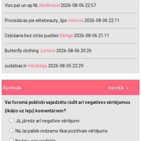
Viss par un ap NL
MsWeasel
2026-08-06 22:57
Procedūras pie elitebeauty_lips
Veloron
2026-08-06 22:11
Ceļošana bez otrās pusītes
Džinga
2026-08-06 21:11
Butterfly clothing
Justiine
2026-08-06 20:26
sudzibas.lv
Vārdotāja
2026-08-05 23:29
Aptauja
vairāk >
Vai forumā publiski vajadzētu rādīt arī negatīvos vērtējumus
(īkšķis uz leju) komentāriem?
Jā, jāredz arī negatīvie vērtējumi
Nē, lai paliek redzams tikai pozitīvais vērtējums