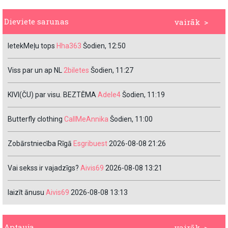
Dieviete sarunas
vairāk >
IetekMeļu tops
Hha363
Šodien, 12:50
Viss par un ap NL
2biletes
Šodien, 11:27
KIVI(ČU) par visu. BEZTĒMA
Adele4
Šodien, 11:19
Butterfly clothing
CallMeAnnika
Šodien, 11:00
Zobārstniecība Rīgā
Esgribuest
2026-08-08 21:26
Vai sekss ir vajadzīgs?
Aivis69
2026-08-08 13:21
laizīt ānusu
Aivis69
2026-08-08 13:13
Aptauja
vairāk >