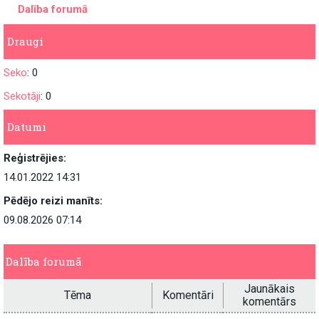
Dalība forumā
Draugi
Seko
: 0
Sekotāji
: 0
Datumi
Reģistrējies:
14.01.2022 14:31
Pēdējo reizi manīts:
09.08.2026 07:14
Dalība forumā
Jaunākais
Tēma
Komentāri
komentārs