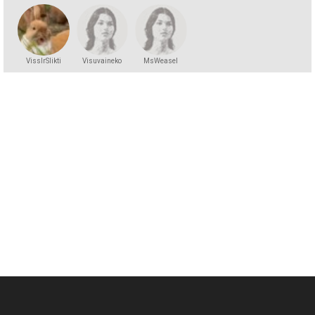
VissIrSlikti
Visuvaineko
MsWeasel