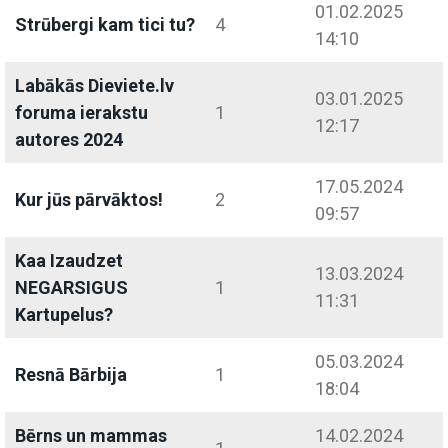
01.02.2025
Strūbergi kam tici tu?
4
14:10
Labākās Dieviete.lv
03.01.2025
foruma ierakstu
1
12:17
autores 2024
17.05.2024
Kur jūs pārvāktos!
2
09:57
Kaa Izaudzet
13.03.2024
NEGARSIGUS
1
11:31
Kartupelus?
05.03.2024
Resnā Bārbija
1
18:04
Bērns un mammas
14.02.2024