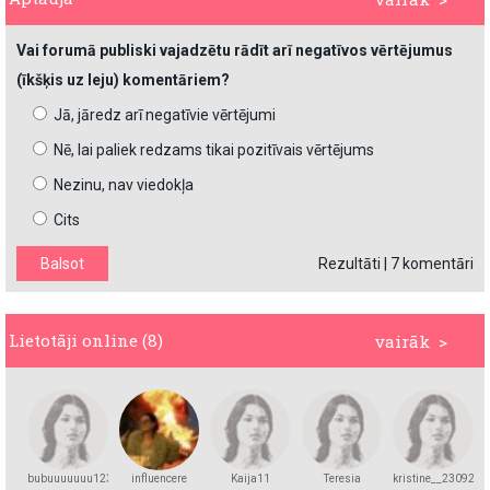
Vai forumā publiski vajadzētu rādīt arī negatīvos vērtējumus
(īkšķis uz leju) komentāriem?
Jā, jāredz arī negatīvie vērtējumi
Nē, lai paliek redzams tikai pozitīvais vērtējums
Nezinu, nav viedokļa
Cits
Rezultāti
|
7 komentāri
Lietotāji online (8)
vairāk >
bubuuuuuuu123
influencere
Kaija11
Teresia
kristine__23092