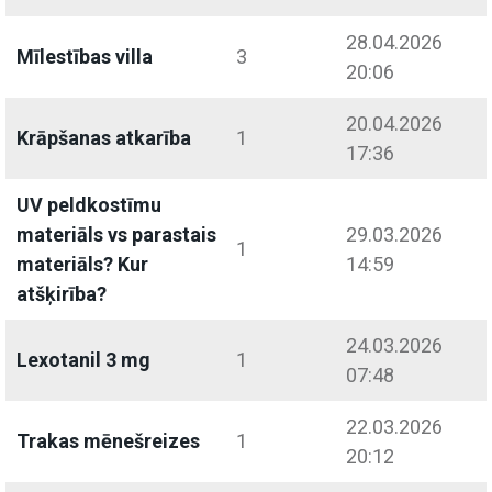
28.04.2026
Mīlestības villa
3
20:06
20.04.2026
Krāpšanas atkarība
1
17:36
UV peldkostīmu
materiāls vs parastais
29.03.2026
1
materiāls? Kur
14:59
atšķirība?
24.03.2026
Lexotanil 3 mg
1
07:48
22.03.2026
Trakas mēnešreizes
1
20:12