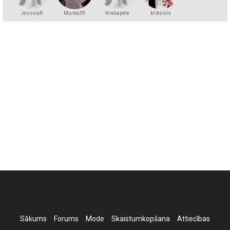
JessicaR
Murka39
Krabapele
kriksisix
Sākums
Forums
Mode
Skaistumkopšana
Attiecības