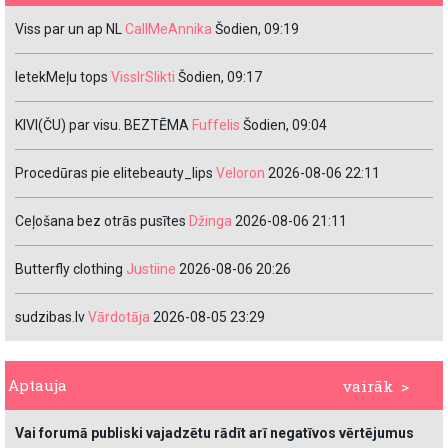
Viss par un ap NL
CallMeAnnika
Šodien, 09:19
IetekMeļu tops
VissIrSlikti
Šodien, 09:17
KIVI(ČU) par visu. BEZTĒMA
Fuffelis
Šodien, 09:04
Procedūras pie elitebeauty_lips
Veloron
2026-08-06 22:11
Ceļošana bez otrās pusītes
Džinga
2026-08-06 21:11
Butterfly clothing
Justiine
2026-08-06 20:26
sudzibas.lv
Vārdotāja
2026-08-05 23:29
Aptauja
vairāk >
Vai forumā publiski vajadzētu rādīt arī negatīvos vērtējumus