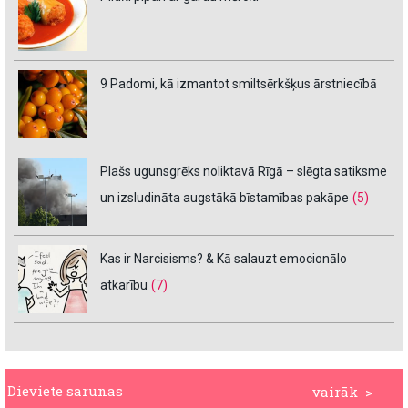
9 Padomi, kā izmantot smiltsērkšķus ārstniecībā
Plašs ugunsgrēks noliktavā Rīgā – slēgta satiksme
un izsludināta augstākā bīstamības pakāpe
(5)
Kas ir Narcisisms? & Kā salauzt emocionālo
atkarību
(7)
Dieviete sarunas
vairāk >