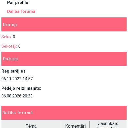
Par profilu
Dalība forumā
Draugi
Seko
: 0
Sekotāji
: 0
Datumi
Reģistrējies:
06.11.2022 14:57
Pēdējo reizi manīts:
06.08.2026 20:23
Dalība forumā
Jaunākais
Tēma
Komentāri