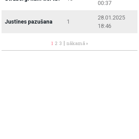
00:37
28.01.2025
Justīnes pazušana
1
18:46
|
1
2
3
nākamā »