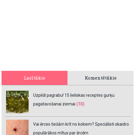
Lasītākie
Komentētākie
Uzpildi pagrabu! 15 lieliskas receptes gurķu
pagatavošanai ziemai
(10)
Vai ērces tiešām krīt no kokiem? Speciālisti skaidro
populārākos mītus par ērcēm