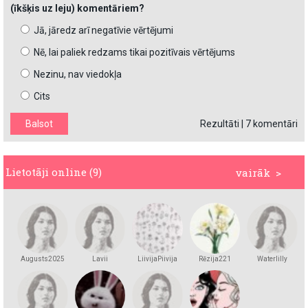
(īkšķis uz leju) komentāriem?
Jā, jāredz arī negatīvie vērtējumi
Nē, lai paliek redzams tikai pozitīvais vērtējums
Nezinu, nav viedokļa
Cits
Rezultāti
|
7 komentāri
Lietotāji online (9)
vairāk >
Augusts2025
Lavii
LiivijaPiivija
Rēzija221
Waterlilly