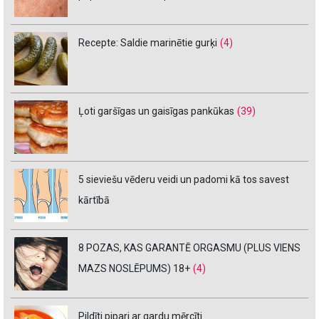
Recepte: Saldie marinētie gurķi
(4)
Ļoti garšīgas un gaisīgas pankūkas
(39)
5 sieviešu vēderu veidi un padomi kā tos savest
kārtībā
8 POZAS, KAS GARANTĒ ORGASMU (PLUS VIENS
MAZS NOSLĒPUMS) 18+
(4)
Pildīti pipari ar gardu mērcīti