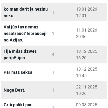
ko man darīt ja nezinu
19.01.2026
1
neko
12:01
Vai jūs tas nemaz
11.01.2026
nesatrauc? Iebraucēji
1
20:36
no Āzijas.
Fiļa mīlas dzīves
13.12.2025
4
peripētijas
16:20
13.12.2025
Par mas seksa
1
10:45
22.11.2025
Nuga Best.
1
10:26
Grib palikt par
09.08.2025
1