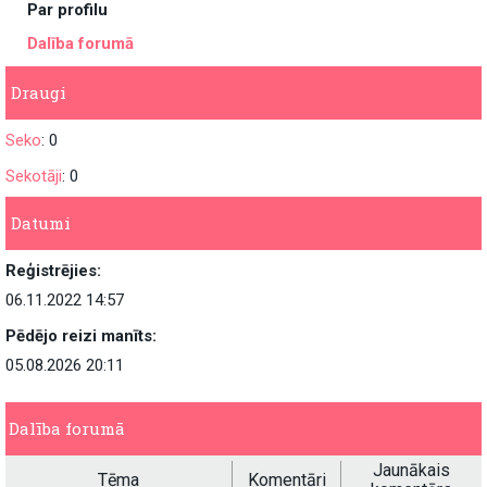
Par profilu
Dalība forumā
Draugi
Seko
: 0
Sekotāji
: 0
Datumi
Reģistrējies:
06.11.2022 14:57
Pēdējo reizi manīts:
05.08.2026 20:11
Dalība forumā
Jaunākais
Tēma
Komentāri