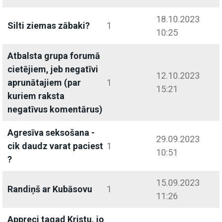
18.10.2023
Silti ziemas zābaki?
1
10:25
Atbalsta grupa forumā
cietējiem, jeb negatīvi
12.10.2023
aprunātajiem (par
1
15:21
kuriem raksta
negatīvus komentārus)
Agresīva seksošana -
29.09.2023
cik daudz varat paciest
1
10:51
?
15.09.2023
Randiņš ar Kubāsovu
1
11:26
Appreci tagad Kristu, jo