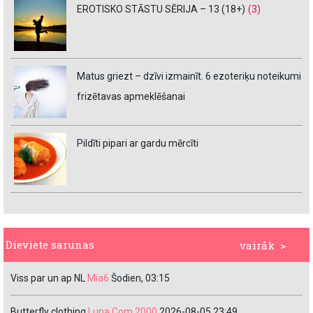
EROTISKO STĀSTU SĒRIJA – 13 (18+)
(3)
Matus griezt – dzīvi izmainīt. 6 ezoteriķu noteikumi
frizētavas apmeklēšanai
Pildīti pipari ar gardu mērcīti
Dieviete sarunas
vairāk >
Viss par un ap NL
Mia6
Šodien, 03:15
Butterfly clothing
Luna Com 2000
2026-08-05 23:49