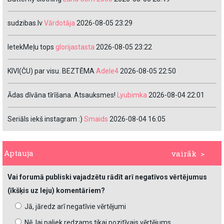
sudzibas.lv
Vārdotāja
2026-08-05 23:29
IetekMeļu tops
glorijastasta
2026-08-05 23:22
KIVI(ČU) par visu. BEZTĒMA
Adele4
2026-08-05 22:50
Ādas dīvāna tīrīšana. Atsauksmes!
Lyubimka
2026-08-04 22:01
Seriāls iekš instagram :)
Smaids
2026-08-04 16:05
Aptauja
vairāk >
Vai forumā publiski vajadzētu rādīt arī negatīvos vērtējumus
(īkšķis uz leju) komentāriem?
Jā, jāredz arī negatīvie vērtējumi
Nē, lai paliek redzams tikai pozitīvais vērtējums