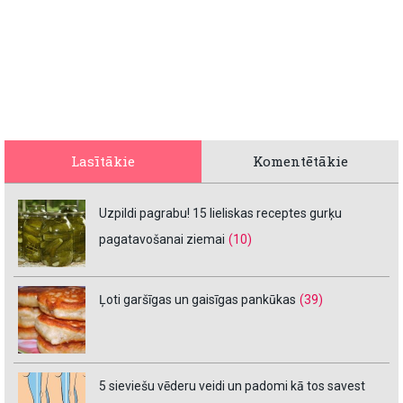
Lasītākie
Komentētākie
Uzpildi pagrabu! 15 lieliskas receptes gurķu
pagatavošanai ziemai
(10)
Ļoti garšīgas un gaisīgas pankūkas
(39)
5 sieviešu vēderu veidi un padomi kā tos savest