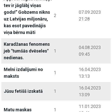
tev ir jāglābj viņas
gods!” Gobzems nikns
07.09.2023
2
uz Latvijas miljonāru,
21:28
kas esot pavedinājis
viņa bērnu māti
Karadžanas fenomens
04.08.2023
jeb "tumšās dvēseles"
1
09:45
nedienas.
Melni izdalījumi no
16.04.2023
1
maksts
13:13
16.04.2023
Jūsu fetišš izskatā
1
13:09
11.01.2023
Matu maskas
1