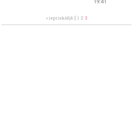
19:41
|
« iepriekšējā
1
2
3