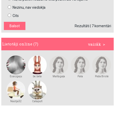
Nezinu, nav viedokļa
Cits
Rezultāti
|
7 komentāri
Lietotāji online (7)
vairāk >
Esaizgaju
be.beta
Maltā gaļa
Pata
Poda Birste
Nastja32
Catapult