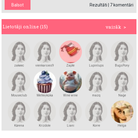
Rezultāti
|
7 komentāri
Lietotāji online (15)
vairāk >
zakeec
vienkarsies9
Zapte
Lupinlups
BugsPony
Mouseclub
Melleņkūka
Wine wine
mazq
Naģe
Kārena
Krizdole
Liani
Korre
Helga
Andersson