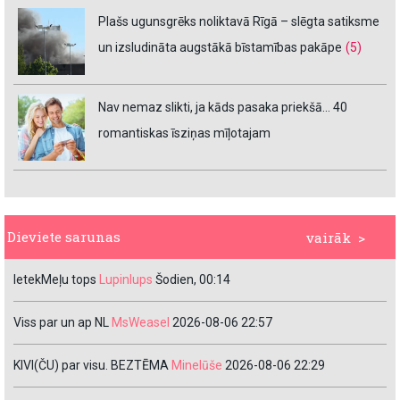
Plašs ugunsgrēks noliktavā Rīgā – slēgta satiksme
un izsludināta augstākā bīstamības pakāpe
(5)
Nav nemaz slikti, ja kāds pasaka priekšā… 40
romantiskas īsziņas mīļotajam
Dieviete sarunas
vairāk >
IetekMeļu tops
Lupinlups
Šodien, 00:14
Viss par un ap NL
MsWeasel
2026-08-06 22:57
KIVI(ČU) par visu. BEZTĒMA
Minelūše
2026-08-06 22:29