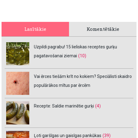
Lasītākie
Komentētākie
Uzpildi pagrabu! 15 lieliskas receptes gurķu
pagatavošanai ziemai
(10)
Vai ērces tiešām krīt no kokiem? Speciālisti skaidro
populārākos mītus par ērcēm
Recepte: Saldie marinētie gurķi
(4)
Ļoti garšīgas un gaisīgas pankūkas
(39)