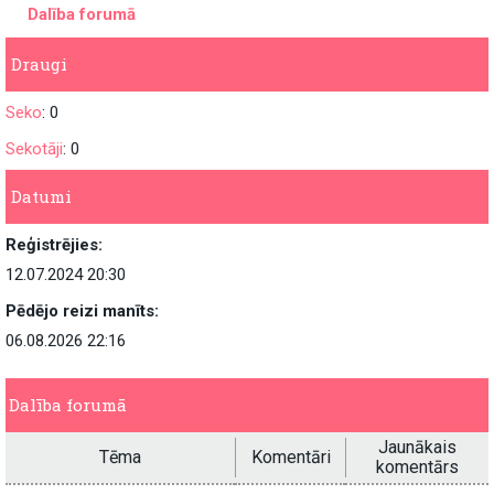
Dalība forumā
Draugi
Seko
: 0
Sekotāji
: 0
Datumi
Reģistrējies:
12.07.2024 20:30
Pēdējo reizi manīts:
06.08.2026 22:16
Dalība forumā
Jaunākais
Tēma
Komentāri
komentārs