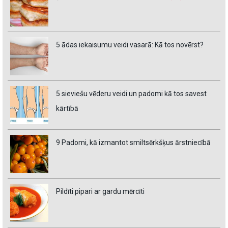
5 ādas iekaisumu veidi vasarā: Kā tos novērst?
5 sieviešu vēderu veidi un padomi kā tos savest
kārtībā
9 Padomi, kā izmantot smiltsērkšķus ārstniecībā
Pildīti pipari ar gardu mērcīti