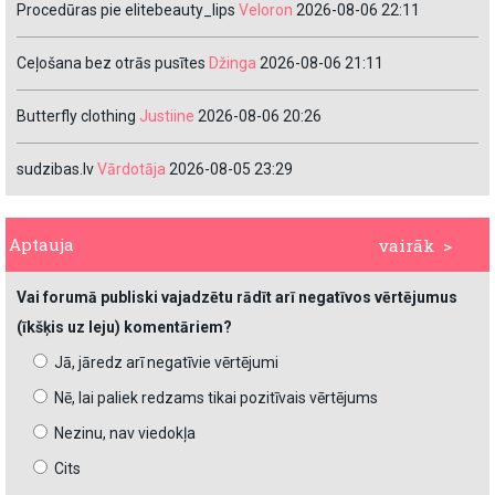
Procedūras pie elitebeauty_lips
Veloron
2026-08-06 22:11
Ceļošana bez otrās pusītes
Džinga
2026-08-06 21:11
Butterfly clothing
Justiine
2026-08-06 20:26
sudzibas.lv
Vārdotāja
2026-08-05 23:29
Aptauja
vairāk >
Vai forumā publiski vajadzētu rādīt arī negatīvos vērtējumus
(īkšķis uz leju) komentāriem?
Jā, jāredz arī negatīvie vērtējumi
Nē, lai paliek redzams tikai pozitīvais vērtējums
Nezinu, nav viedokļa
Cits