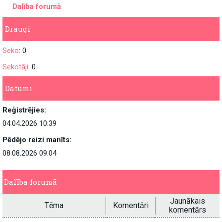
Dalība forumā
Draugi
Seko
: 0
Sekotāji
: 0
Datumi
Reģistrējies:
04.04.2026 10:39
Pēdējo reizi manīts:
08.08.2026 09:04
Dalība forumā
Jaunākais
Tēma
Komentāri
komentārs