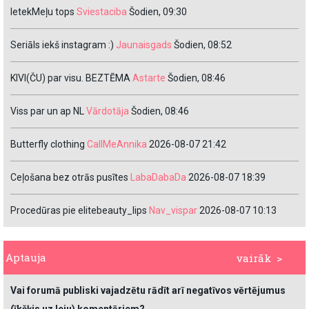
IetekMeļu tops
Sviestaciba
Šodien, 09:30
Seriāls iekš instagram :)
Jaunaisgads
Šodien, 08:52
KIVI(ČU) par visu. BEZTĒMA
Astarte
Šodien, 08:46
Viss par un ap NL
Vārdotāja
Šodien, 08:46
Butterfly clothing
CallMeAnnika
2026-08-07 21:42
Ceļošana bez otrās pusītes
LabaDabaDa
2026-08-07 18:39
Procedūras pie elitebeauty_lips
Nav_vispar
2026-08-07 10:13
Aptauja
vairāk >
Vai forumā publiski vajadzētu rādīt arī negatīvos vērtējumus