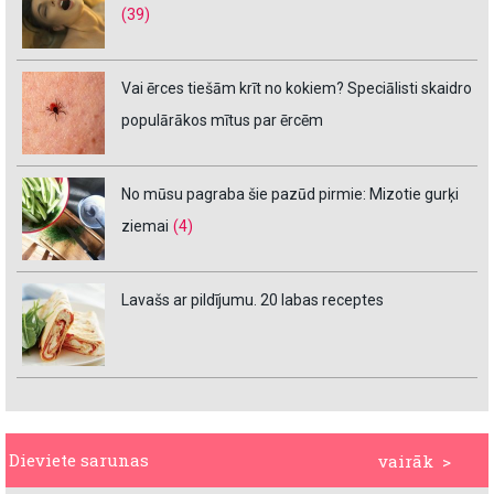
(39)
Vai ērces tiešām krīt no kokiem? Speciālisti skaidro
populārākos mītus par ērcēm
No mūsu pagraba šie pazūd pirmie: Mizotie gurķi
ziemai
(4)
Lavašs ar pildījumu. 20 labas receptes
Dieviete sarunas
vairāk >