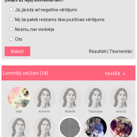
(īkšķis uz leju) komentāriem?
Jā, jāredz arī negatīvie vērtējumi
Nē, lai paliek redzams tikai pozitīvais vērtējums
Nezinu, nav viedokļa
Cits
Rezultāti
|
7 komentāri
Lietotāji online (14)
vairāk >
vital
krmmm
Astarte
Tutuvojies
krixis3