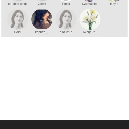
sauliiite.paula
Valdet
Tintes
Sviestaciba
mayja
Odidi
kapriza__
amnēzija
Rēzija221