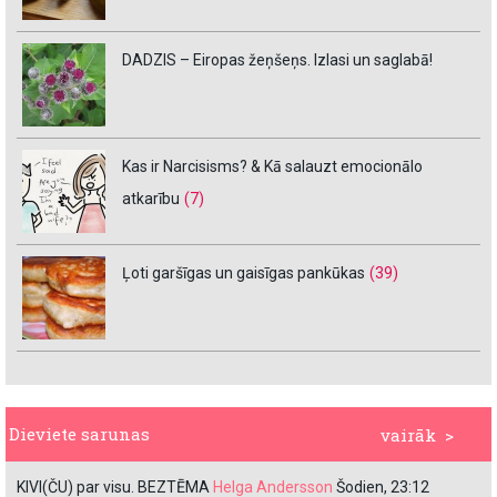
DADZIS – Eiropas žeņšeņs. Izlasi un saglabā!
Kas ir Narcisisms? & Kā salauzt emocionālo
atkarību
(7)
Ļoti garšīgas un gaisīgas pankūkas
(39)
Dieviete sarunas
vairāk >
KIVI(ČU) par visu. BEZTĒMA
Helga Andersson
Šodien, 23:12