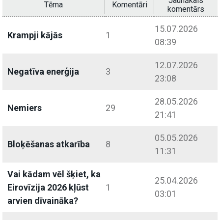
Jaunākais
Tēma
Komentāri
komentārs
15.07.2026
Krampji kājās
1
08:39
12.07.2026
Negatīva enerģija
3
23:08
28.05.2026
Nemiers
29
21:41
05.05.2026
Bloķēšanas atkarība
8
11:31
Vai kādam vēl šķiet, ka
25.04.2026
Eirovīzija 2026 kļūst
1
03:01
arvien dīvaināka?