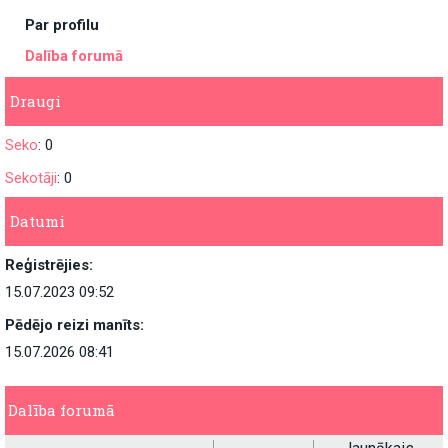
Par profilu
Dalība forumā
Draugi
Seko
: 0
Sekotāji
: 0
Datumi
Reģistrējies:
15.07.2023 09:52
Pēdējo reizi manīts:
15.07.2026 08:41
Dalība forumā