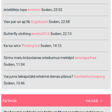
IetekMeļu tops
krmmm
Šodien, 23:02
Viss par un ap NL
Esgribuest
Šodien, 22:58
Butterfly clothing
lieniite2015
Šodien, 22:13
Ka tur isti ir ?
hobng bol
Šodien, 14:15
Sirmo matu krāsošanas ieteikumus meklējot
amongusfree
Šodien, 11:04
Vai jums laikapstākļi ietekmē dienas plānus?
thoittiethomnayorg
Šodien, 10:46
Aptauja
vairāk >