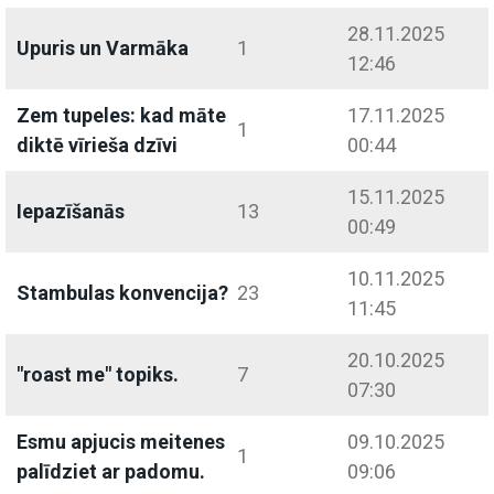
28.11.2025
Upuris un Varmāka
1
12:46
Zem tupeles: kad māte
17.11.2025
1
diktē vīrieša dzīvi
00:44
15.11.2025
Iepazīšanās
13
00:49
10.11.2025
Stambulas konvencija?
23
11:45
20.10.2025
"roast me" topiks.
7
07:30
Esmu apjucis meitenes
09.10.2025
1
palīdziet ar padomu.
09:06