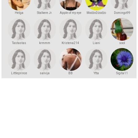
Helga
Stalkere Jr.
Apple of my eye
ModžoDžodžo
Domingo99
Andersson
Tastastas
krmmm
Kristena214
Liani
sool
Littleprince
salvija
BB
Ytta
Sigita11