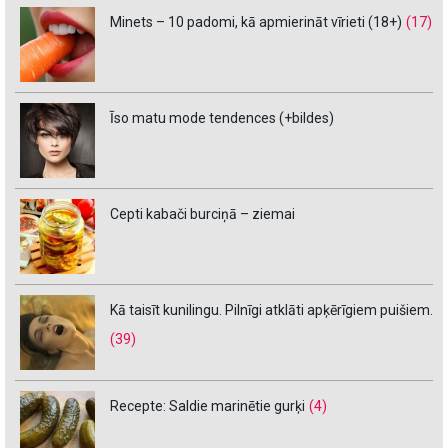
Minets – 10 padomi, kā apmierināt vīrieti (18+)
(17)
Īso matu mode tendences (+bildes)
Cepti kabači burciņā – ziemai
Kā taisīt kunilingu. Pilnīgi atklāti apķērīgiem puišiem.
(39)
Recepte: Saldie marinētie gurķi
(4)