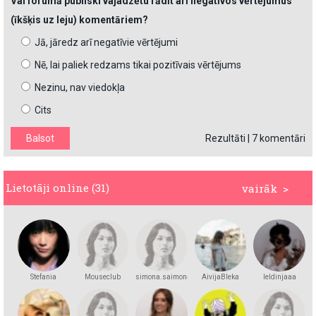
Vai forumā publiski vajadzētu rādīt arī negatīvos vērtējumus
(īkšķis uz leju) komentāriem?
Jā, jāredz arī negatīvie vērtējumi
Nē, lai paliek redzams tikai pozitīvais vērtējums
Nezinu, nav viedokļa
Cits
Rezultāti
|
7 komentāri
Lietotāji online (31)
vairāk >
Stefania
Mouseclub
simona.saimona
AivijaBleka
leldinjaaa