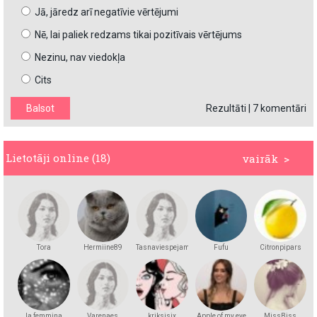
Jā, jāredz arī negatīvie vērtējumi
Nē, lai paliek redzams tikai pozitīvais vērtējums
Nezinu, nav viedokļa
Cits
Rezultāti
|
7 komentāri
Lietotāji online (18)
vairāk >
Tora
Hermiine89
Tasnaviespejams
Fufu
Citronpipars
la femmina
Varenaes
kriksisix
Apple of my eye
MissBiss