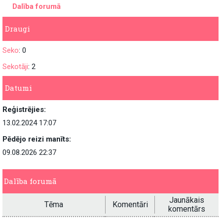
Dalība forumā
Draugi
Seko
: 0
Sekotāji
: 2
Datumi
Reģistrējies:
13.02.2024 17:07
Pēdējo reizi manīts:
09.08.2026 22:37
Dalība forumā
Jaunākais
Tēma
Komentāri
komentārs