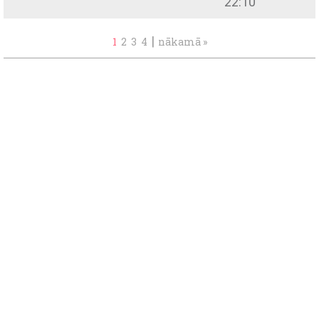
22:10
|
1
2
3
4
nākamā »