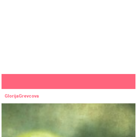
GlorijaGrevcova