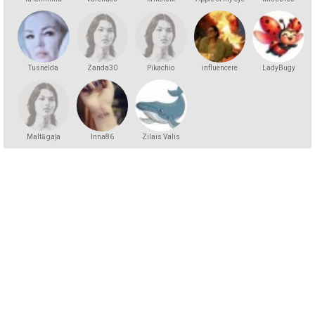
Tusnelda
Zanda30
Pikachio
influencere
LadyBugy
Maltā gaļa
Inna86
Zilais Valis