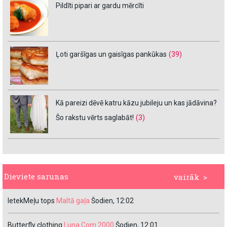
Pildīti pipari ar gardu mērcīti
Ļoti garšīgas un gaisīgas pankūkas
(39)
Kā pareizi dēvē katru kāzu jubileju un kas jādāvina?
Šo rakstu vērts saglabāt!
(3)
Dieviete sarunas
vairāk >
IetekMeļu tops
Maltā gaļa
Šodien, 12:02
Butterfly clothing
Luna Com 2000
Šodien, 12:01