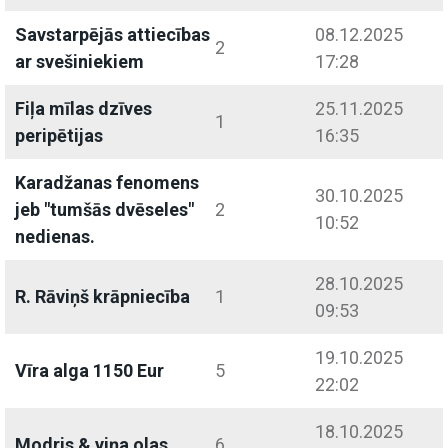
Savstarpējās attiecības
08.12.2025
2
ar svešiniekiem
17:28
Fiļa mīlas dzīves
25.11.2025
1
peripētijas
16:35
Karadžanas fenomens
30.10.2025
jeb "tumšās dvēseles"
2
10:52
nedienas.
28.10.2025
R. Rāviņš krāpniecība
1
09:53
19.10.2025
Vīra alga 1150 Eur
5
22:02
18.10.2025
Modris & viņa olas
6