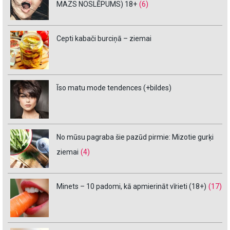
MAZS NOSLĒPUMS) 18+
(6)
Cepti kabači burciņā – ziemai
Īso matu mode tendences (+bildes)
No mūsu pagraba šie pazūd pirmie: Mizotie gurķi
ziemai
(4)
Minets – 10 padomi, kā apmierināt vīrieti (18+)
(17)