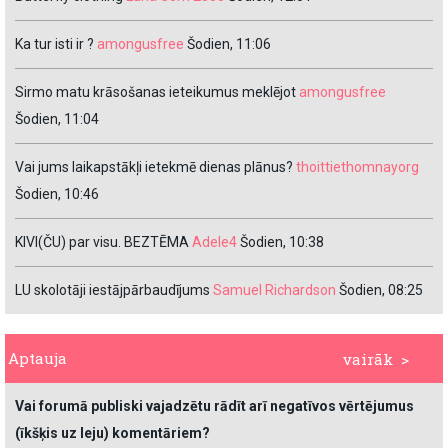
Ka tur isti ir ?
amongusfree
Šodien, 11:06
Sirmo matu krāsošanas ieteikumus meklējot
amongusfree
Šodien, 11:04
Vai jums laikapstākļi ietekmē dienas plānus?
thoittiethomnayorg
Šodien, 10:46
KIVI(ČU) par visu. BEZTĒMA
Adele4
Šodien, 10:38
LU skolotāji iestājpārbaudījums
Samuel Richardson
Šodien, 08:25
Aptauja
vairāk >
Vai forumā publiski vajadzētu rādīt arī negatīvos vērtējumus
(īkšķis uz leju) komentāriem?