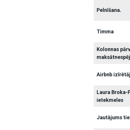
Pelnīšana.
Timma
Kolonnas pārv
maksātnespē
Airbnb izīrētā
Laura Broka-P
ietekmeles
Jautājums tie