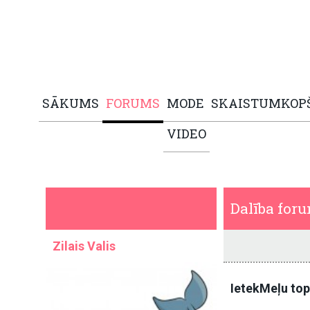
SĀKUMS
FORUMS
MODE
SKAISTUMKOP
VIDEO
Dalība for
Zilais Valis
IetekMeļu to