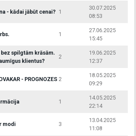
30.07.2025
a - kādai jābūt cenai?
1
08:53
27.06.2025
rbs.
1
15:45
 bez spilgtām krāsām.
19.06.2025
2
gaumīgus klientus?
12:37
18.05.2025
ŠOVAKAR - PROGNOZES
2
09:29
14.05.2025
ormācija
1
22:14
13.04.2025
r modi
3
11:08