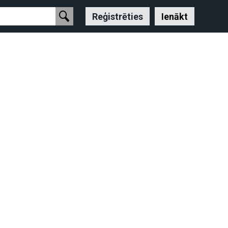
Reģistrēties
Ienākt