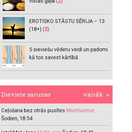
vistas gaļai
(2)
EROTISKO STĀSTU SĒRIJA – 13
(18+)
(3)
5 sieviešu vēderu veidi un padomi
kā tos savest kārtībā
Dieviete sarunas
vairāk >
Ceļošana bez otrās pusītes
Murmurmur
Šodien, 18:54