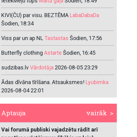
IetekMeļu tops
Maltā gaļa
Šodien, 18:49
KIVI(ČU) par visu. BEZTĒMA
LabaDabaDa
Šodien, 18:34
Viss par un ap NL
Tastastas
Šodien, 17:56
Butterfly clothing
Astarte
Šodien, 16:45
sudzibas.lv
Vārdotāja
2026-08-05 23:29
Ādas dīvāna tīrīšana. Atsauksmes!
Lyubimka
2026-08-04 22:01
Aptauja
vairāk >
Vai forumā publiski vajadzētu rādīt arī