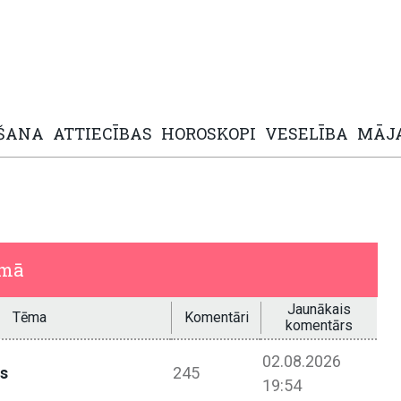
ŠANA
ATTIECĪBAS
HOROSKOPI
VESELĪBA
MĀJ
umā
Jaunākais
Tēma
Komentāri
komentārs
02.08.2026
ps
245
19:54