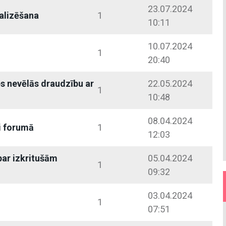
23.07.2024
alizēšana
1
10:11
10.07.2024
1
20:40
es nevēlās draudzību ar
22.05.2024
1
10:48
08.04.2024
i forumā
1
12:03
ar izkritušām
05.04.2024
1
09:32
03.04.2024
1
07:51