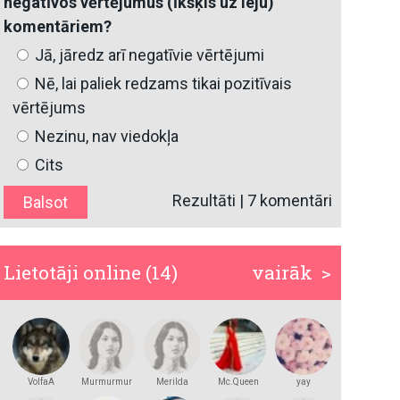
negatīvos vērtējumus (īkšķis uz leju)
komentāriem?
Jā, jāredz arī negatīvie vērtējumi
Nē, lai paliek redzams tikai pozitīvais
vērtējums
Nezinu, nav viedokļa
Cits
Rezultāti
|
7 komentāri
Lietotāji online (14)
vairāk >
VolfaA
Murmurmur
Merilda
Mc.Queen
yay