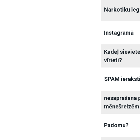
Narkotiku leg
Instagramā
Kādēļ sieviet
vīrieti?
SPAM ierakst
nesaprašana p
mēnešreizēm
Padomu?