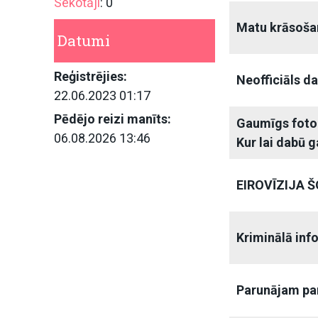
Sekotāji
: 0
Matu krāsošan
Datumi
Reģistrējies:
Neofficiāls da
22.06.2023 01:17
Pēdējo reizi manīts:
Gaumīgs foto
06.08.2026 13:46
Kur lai dabū 
EIROVĪZIJA 
Kriminālā inf
Parunājam pa