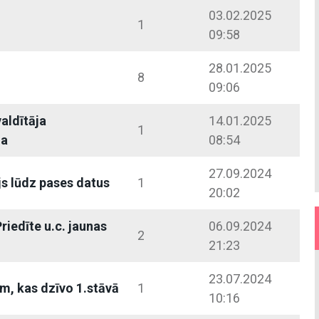
03.02.2025
1
09:58
28.01.2025
8
09:06
aldītāja
14.01.2025
1
ja
08:54
27.09.2024
js lūdz pases datus
1
20:02
riedīte u.c. jaunas
06.09.2024
2
21:23
23.07.2024
m, kas dzīvo 1.stāvā
1
10:16