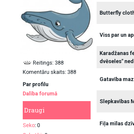
Butterfly clot
Viss par un a
Karadžanas f
dvēseles" ned
Reitings: 388
Komentāru skaits: 388
Gatavība maz
Par profilu
Dalība forumā
Slepkavības 
Draugi
Fiļa mīlas dzī
Seko
: 0