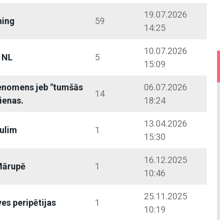
19.07.2026
hing
59
14:25
10.07.2026
p NL
5
15:09
enomens jeb "tumšās
06.07.2026
14
ienas.
18:24
13.04.2026
ulim
1
15:30
16.12.2025
Mārupē
1
10:46
25.11.2025
ves peripētijas
1
10:19