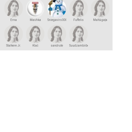
Erna
Mashka
Sniegavirs000
Fuffelis
Maltā gaļa
Kakashka
Stalkere Jr.
Klač
sandrute
Suudzambiibele