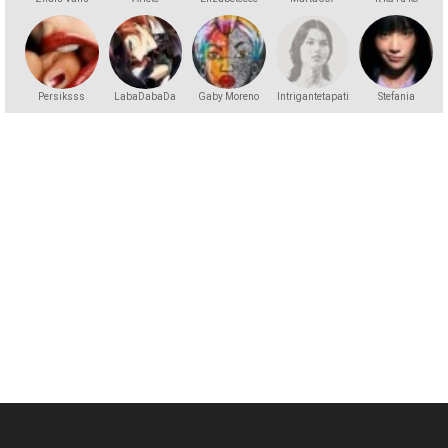
zinātu
Persiksss
LabaDabaDa
Gaby Moreno
Intrigantetapati
Stefania