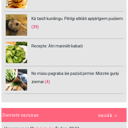
Kā taisīt kunilingu. Pilnīgi atklāti apķērīgiem puišiem.
(39)
Recepte: Ātri marinēti kabači
No mūsu pagraba šie pazūd pirmie: Mizotie gurķi
ziemai
(4)
Dieviete sarunas
vairāk >