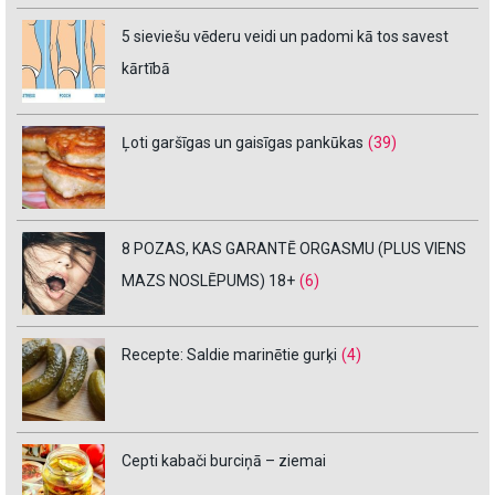
5 sieviešu vēderu veidi un padomi kā tos savest
kārtībā
Ļoti garšīgas un gaisīgas pankūkas
(39)
8 POZAS, KAS GARANTĒ ORGASMU (PLUS VIENS
MAZS NOSLĒPUMS) 18+
(6)
Recepte: Saldie marinētie gurķi
(4)
Cepti kabači burciņā – ziemai