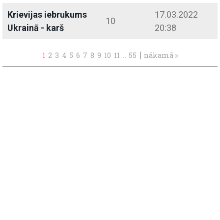
Krievijas iebrukums
17.03.2022
10
Ukrainā - karš
20:38
..
|
1
2
3
4
5
6
7
8
9
10
11
55
nākamā »