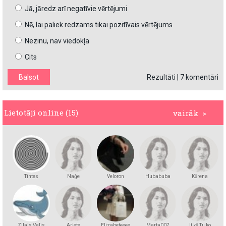
Jā, jāredz arī negatīvie vērtējumi
Nē, lai paliek redzams tikai pozitīvais vērtējums
Nezinu, nav viedokļa
Cits
Rezultāti
|
7 komentāri
Lietotāji online (15)
vairāk >
Tintes
Naģe
Veloron
Hubabuba
Kārena
Zilais Valis
Ariete
Elizabeteeee
Marta007
It kā Tu ko