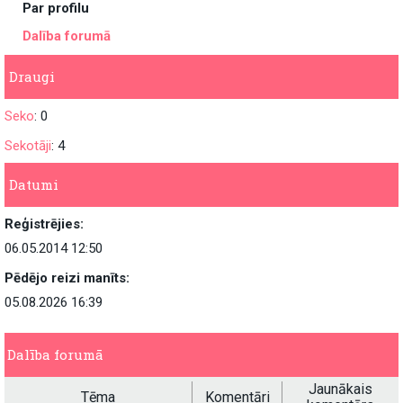
Par profilu
Dalība forumā
Draugi
Seko
: 0
Sekotāji
: 4
Datumi
Reģistrējies:
06.05.2014 12:50
Pēdējo reizi manīts:
05.08.2026 16:39
Dalība forumā
Jaunākais
Tēma
Komentāri