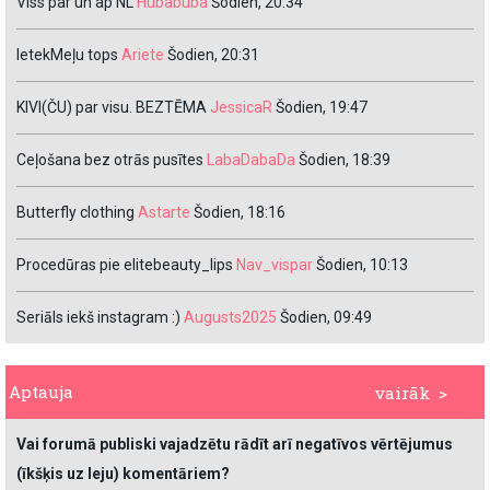
Viss par un ap NL
Hubabuba
Šodien, 20:34
IetekMeļu tops
Ariete
Šodien, 20:31
KIVI(ČU) par visu. BEZTĒMA
JessicaR
Šodien, 19:47
Ceļošana bez otrās pusītes
LabaDabaDa
Šodien, 18:39
Butterfly clothing
Astarte
Šodien, 18:16
Procedūras pie elitebeauty_lips
Nav_vispar
Šodien, 10:13
Seriāls iekš instagram :)
Augusts2025
Šodien, 09:49
Aptauja
vairāk >
Vai forumā publiski vajadzētu rādīt arī negatīvos vērtējumus
(īkšķis uz leju) komentāriem?