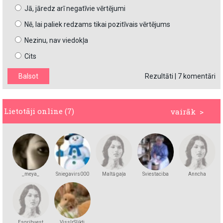
Jā, jāredz arī negatīvie vērtējumi
Nē, lai paliek redzams tikai pozitīvais vērtējums
Nezinu, nav viedokļa
Cits
Rezultāti
|
7 komentāri
Lietotāji online (7)
vairāk >
_meya_
Sniegavirs000
Maltā gaļa
Sviestaciba
Anncha
Esgribuest
VissIrSlikti