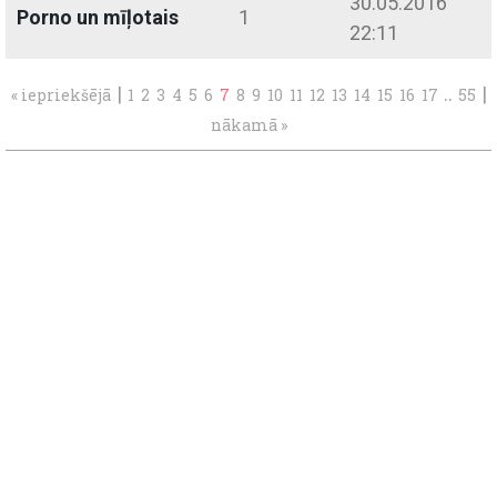
30.05.2016
Porno un mīļotais
1
22:11
|
..
|
« iepriekšējā
1
2
3
4
5
6
7
8
9
10
11
12
13
14
15
16
17
55
nākamā »