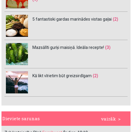
5 fantastiski gardas marinādes vistas gaļai
(2)
Mazsālīti gurķi maisiņā. Ideāla recepte!
(3)
Kā likt vīrietim būt greizsirdīgam
(2)
Dieviete sarunas
vairāk >