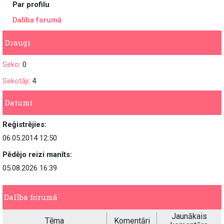
Par profilu
Dalība forumā
Draugi
Seko
: 0
Sekotāji
: 4
Datumi
Reģistrējies:
06.05.2014 12:50
Pēdējo reizi manīts:
05.08.2026 16:39
Dalība forumā
Jaunākais
Tēma
Komentāri