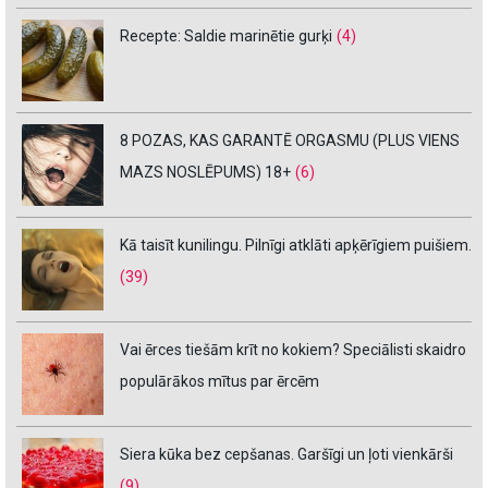
Recepte: Saldie marinētie gurķi
(4)
8 POZAS, KAS GARANTĒ ORGASMU (PLUS VIENS
MAZS NOSLĒPUMS) 18+
(6)
Kā taisīt kunilingu. Pilnīgi atklāti apķērīgiem puišiem.
(39)
Vai ērces tiešām krīt no kokiem? Speciālisti skaidro
populārākos mītus par ērcēm
Siera kūka bez cepšanas. Garšīgi un ļoti vienkārši
(9)