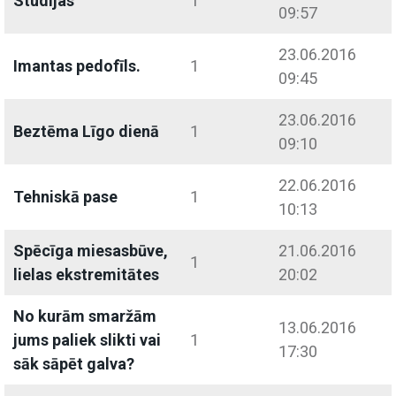
Studijas
1
09:57
23.06.2016
Imantas pedofīls.
1
09:45
23.06.2016
Beztēma Līgo dienā
1
09:10
22.06.2016
Tehniskā pase
1
10:13
Spēcīga miesasbūve,
21.06.2016
1
lielas ekstremitātes
20:02
No kurām smaržām
13.06.2016
jums paliek slikti vai
1
17:30
sāk sāpēt galva?