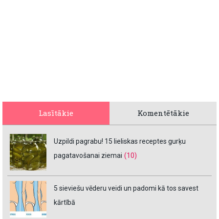
Lasītākie
Komentētākie
Uzpildi pagrabu! 15 lieliskas receptes gurķu
pagatavošanai ziemai
(10)
5 sieviešu vēderu veidi un padomi kā tos savest
kārtībā