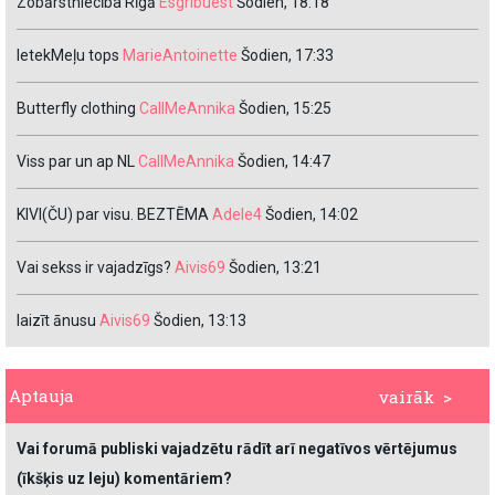
Zobārstniecība Rīgā
Esgribuest
Šodien, 18:18
IetekMeļu tops
MarieAntoinette
Šodien, 17:33
Butterfly clothing
CallMeAnnika
Šodien, 15:25
Viss par un ap NL
CallMeAnnika
Šodien, 14:47
KIVI(ČU) par visu. BEZTĒMA
Adele4
Šodien, 14:02
Vai sekss ir vajadzīgs?
Aivis69
Šodien, 13:21
laizīt ānusu
Aivis69
Šodien, 13:13
Aptauja
vairāk >
Vai forumā publiski vajadzētu rādīt arī negatīvos vērtējumus
(īkšķis uz leju) komentāriem?