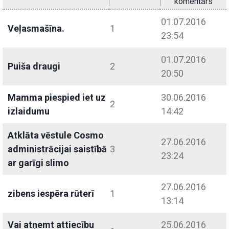
komentārs
01.07.2016
Veļasmašīna.
1
23:54
01.07.2016
Puiša draugi
2
20:50
Mamma piespied iet uz
30.06.2016
2
izlaidumu
14:42
Atklāta vēstule Cosmo
27.06.2016
administrācijai saistībā
3
23:24
ar garīgi slimo
27.06.2016
zibens iespēra rūterī
1
13:14
Vai atņemt attiecību
25.06.2016