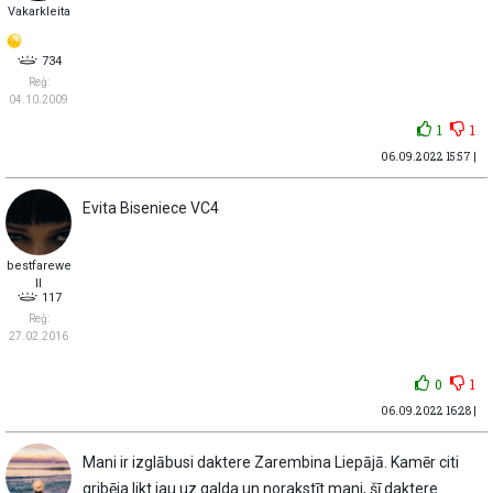
Vakarkleita
734
Reģ:
04.10.2009
1
1
06.09.2022 15:57 |
Evita Biseniece VC4
bestfarewe
ll
117
Reģ:
27.02.2016
0
1
06.09.2022 16:28 |
Mani ir izglābusi daktere Zarembina Liepājā. Kamēr citi
gribēja likt jau uz galda un norakstīt mani, šī daktere