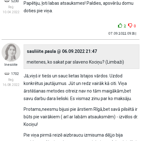
5230
Papētiju, ļoti labas atsauksmes! Paldies, apsvēršu domu
Reģ:
doties pie viņa.
10.04.2022
2
0
07.09.2022 09:18 |
sauliiite.paula @ 06.09.2022 21:47
meitenes, ko sakat par slaveno Kociņu? (Limbaži)
Inesiiite
1702
Jā,viņš ir tiešs un sauc lietas īstajos vārdos. Uzdod
Reģ:
konkrētus jautājumus. Jūt un redz vairāk kā citi. Viņa
16.08.2022
ārstēšanas metodes citreiz nav no tām maigākām,bet
savu darbu dara lieliski. Es vismaz zinu par ko maksāju.
Protams,neesmu bijusi pie ārstiem Rīgā,bet savā pilsētā ir
būts pie vairākiem ( arī ar labām atsauksmēm) - izvēlos dr.
Kociņu!
Pie viņa pirmā reizē aizbraucu izmisuma dēļ,jo bija