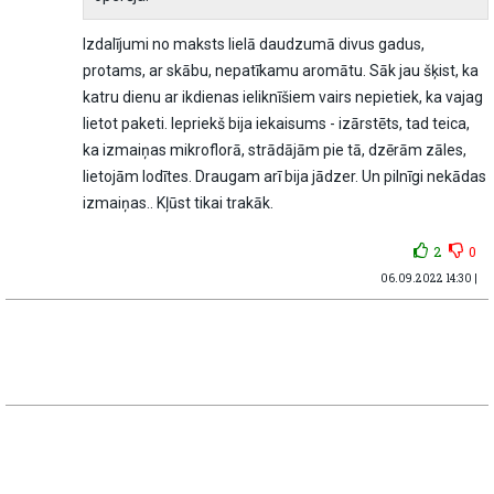
Izdalījumi no maksts lielā daudzumā divus gadus,
protams, ar skābu, nepatīkamu aromātu. Sāk jau šķist, ka
katru dienu ar ikdienas ieliknīšiem vairs nepietiek, ka vajag
lietot paketi. Iepriekš bija iekaisums - izārstēts, tad teica,
ka izmaiņas mikroflorā, strādājām pie tā, dzērām zāles,
lietojām lodītes. Draugam arī bija jādzer. Un pilnīgi nekādas
izmaiņas.. Kļūst tikai trakāk.
2
0
06.09.2022 14:30 |