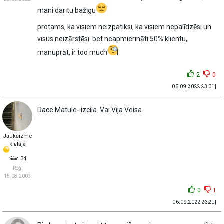
mani darītu bažīgu
protams, ka visiem neizpatiksi, ka visiem nepalīdzēsi un
visus neizārstēsi. bet neapmierināti 50% klientu,
manuprāt, ir too much
2
0
06.09.2022 23:01 |
Dace Matule- izcila. Vai Vija Veisa
Jaukāizme
klētāja
34
Reģ:
15.08.2009
0
1
06.09.2022 23:21 |