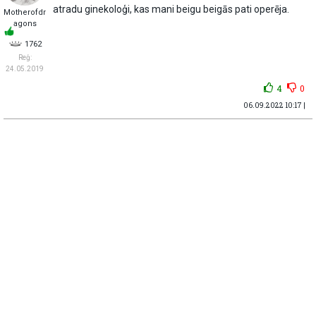
atradu ginekoloģi, kas mani beigu beigās pati operēja.
Motherofdr
agons
1762
Reģ:
24.05.2019
4
0
06.09.2022 10:17 |