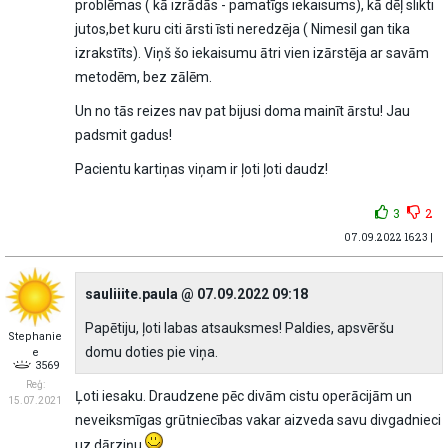
problēmas ( kā izrādās - pamatīgs iekaisums), kā dēļ slikti
jutos,bet kuru citi ārsti īsti neredzēja ( Nimesil gan tika
izrakstīts). Viņš šo iekaisumu ātri vien izārstēja ar savām
metodēm, bez zālēm.
Un no tās reizes nav pat bijusi doma mainīt ārstu! Jau
padsmit gadus!
Pacientu kartiņas viņam ir ļoti ļoti daudz!
3
2
07.09.2022 16:23 |
sauliiite.paula @ 07.09.2022 09:18
Papētiju, ļoti labas atsauksmes! Paldies, apsvēršu
Stephanie
domu doties pie viņa.
e
3569
Reģ:
Ļoti iesaku. Draudzene pēc divām cistu operācijām un
15.07.2021
neveiksmīgas grūtniecības vakar aizveda savu divgadnieci
uz dārziņu