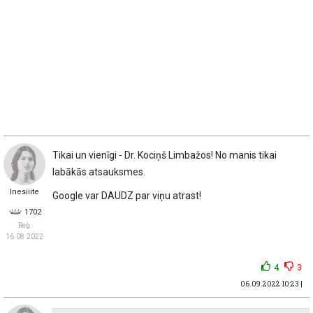
Tikai un vienīgi - Dr. Kociņš Limbažos! No manis tikai
labākās atsauksmes.
Inesiiite
Google var DAUDZ par viņu atrast!
1702
Reģ:
16.08.2022
4
3
06.09.2022 10:23 |