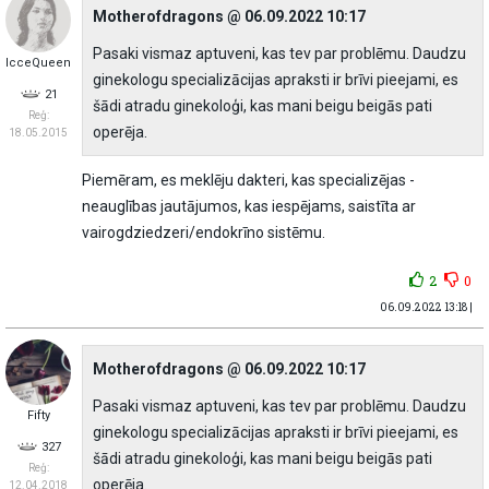
Motherofdragons @ 06.09.2022 10:17
Pasaki vismaz aptuveni, kas tev par problēmu. Daudzu
IcceQueen
ginekologu specializācijas apraksti ir brīvi pieejami, es
21
šādi atradu ginekoloģi, kas mani beigu beigās pati
Reģ:
operēja.
18.05.2015
Piemēram, es meklēju dakteri, kas specializējas -
neauglības jautājumos, kas iespējams, saistīta ar
vairogdziedzeri/endokrīno sistēmu.
2
0
06.09.2022 13:18 |
Motherofdragons @ 06.09.2022 10:17
Pasaki vismaz aptuveni, kas tev par problēmu. Daudzu
Fifty
ginekologu specializācijas apraksti ir brīvi pieejami, es
327
šādi atradu ginekoloģi, kas mani beigu beigās pati
Reģ:
operēja.
12.04.2018