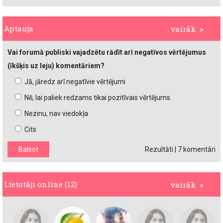
Aptauja
vairāk >
Vai forumā publiski vajadzētu rādīt arī negatīvos vērtējumus
(īkšķis uz leju) komentāriem?
Jā, jāredz arī negatīvie vērtējumi
Nē, lai paliek redzams tikai pozitīvais vērtējums
Nezinu, nav viedokļa
Cits
Rezultāti
|
7 komentāri
Lietotāji online (12)
vairāk >