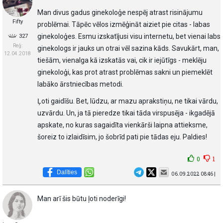
Man divus gadus ginekoloģe nespēj atrast risinājumu
Fifty
problēmai. Tāpēc vēlos izmēģināt aiziet pie citas - labas
ginekoloģes. Esmu izskatījusi visu internetu, bet vienai labs
327
Reģ:
ginekologs ir jauks un otrai vēl sazina kāds. Savukārt, man,
12.04.2018
tiešām, vienalga kā izskatās vai, cik ir iejūtīgs - meklēju
ginekoloģi, kas prot atrast problēmas sakni un piemeklēt
labāko ārstniecības metodi.
Ļoti gaidīšu. Bet, lūdzu, ar mazu aprakstiņu, ne tikai vārdu,
uzvārdu. Un, ja tā pieredze tikai tāda virspusēja - ikgadējā
apskate, no kuras sagaidīta vienkārši laipna attieksme,
šoreiz to izlaidīsim, jo šobrīd pati pie tādas eju. Paldies!
0
1
Dalīties
06.09.2022 08:46 |
Man arī šis būtu ļoti noderīgi!