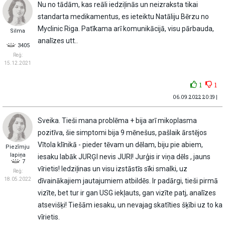
Nu no tādām, kas reāli iedziļinās un neizraksta tikai
standarta medikamentus, es ieteiktu Natāliju Bērzu no
Myclinic Riga. Patīkama arī komunikācijā, visu pārbauda,
Silma
analīzes utt..
3405
Reģ:
15.12.2021
1
1
06.09.2022 20:19 |
Sveika. Tieši mana problēma + bija arī mikoplasma
pozitīva, šie simptomi bija 9 mēnešus, pašlaik ārstējos
Vītola klīnikā - pieder tēvam un dēlam, biju pie abiem,
Piezīmju
lapiņa
iesaku labāk JURĢI nevis JURI! Jurģis ir viņa dēls , jauns
7
vīrietis! Iedziļinas un visu izstāstīs sīki smalki, uz
Reģ:
18.05.2022
dīvainākajiem jautajumiem atbildēs. Ir padārgi, tieši pirmā
vizīte, bet tur ir gan USG iekļauts, gan vizīte patj, analīzes
atsevišķi! Tiešām iesaku, un nevajag skatīties šķībi uz to ka
vīrietis.