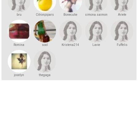
bru
Citronpipars
Bonecutie
simona.saimona
Ariete
Romina
sool
Kristena214
Lavie
Fuffelis
joselyn
thegaga