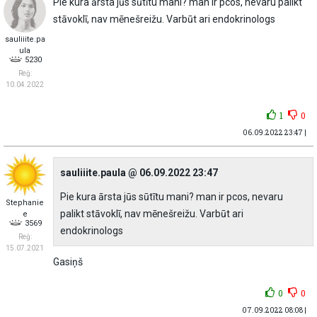
Pie kura ārsta jūs sūtītu mani? man ir pcos, nevaru palikt
stāvoklī, nav mēnešreižu. Varbūt ari endokrinologs
sauliiite.pa
ula
5230
Reģ:
10.04.2022
1
0
06.09.2022 23:47 |
sauliiite.paula @ 06.09.2022 23:47
Pie kura ārsta jūs sūtītu mani? man ir pcos, nevaru
Stephanie
palikt stāvoklī, nav mēnešreižu. Varbūt ari
e
3569
endokrinologs
Reģ:
15.07.2021
Gasiņš
0
0
07.09.2022 08:08 |