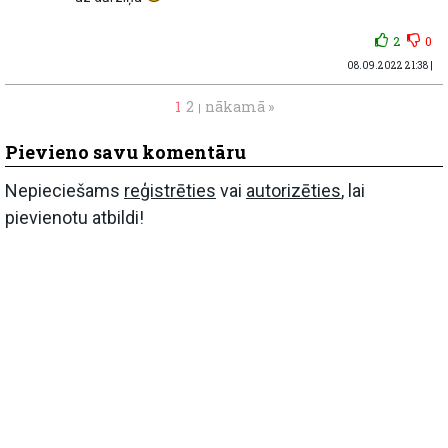
2
0
08.09.2022 21:38 |
1
2
nākamā »
|
Pievieno savu komentāru
Nepieciešams
reģistrēties
vai
autorizēties
, lai
pievienotu atbildi!