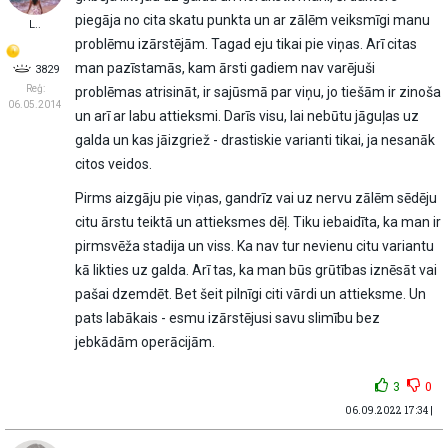
piegāja no cita skatu punkta un ar zālēm veiksmīgi manu
L..
problēmu izārstējām. Tagad eju tikai pie viņas. Arī citas
man pazīstamās, kam ārsti gadiem nav varējuši
3829
Reģ:
problēmas atrisināt, ir sajūsmā par viņu, jo tiešām ir zinoša
06.05.2014
un arī ar labu attieksmi. Darīs visu, lai nebūtu jāguļas uz
galda un kas jāizgriež - drastiskie varianti tikai, ja nesanāk
citos veidos.
Pirms aizgāju pie viņas, gandrīz vai uz nervu zālēm sēdēju
citu ārstu teiktā un attieksmes dēļ. Tiku iebaidīta, ka man ir
pirmsvēža stadija un viss. Ka nav tur nevienu citu variantu
kā likties uz galda. Arī tas, ka man būs grūtības iznēsāt vai
pašai dzemdēt. Bet šeit pilnīgi citi vārdi un attieksme. Un
pats labākais - esmu izārstējusi savu slimību bez
jebkādām operācijām.
3
0
06.09.2022 17:34 |