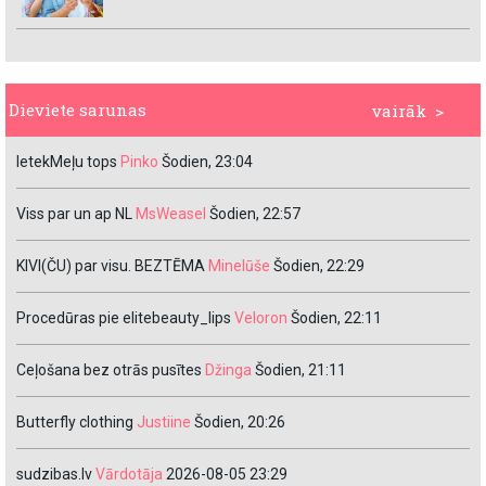
Dieviete sarunas
vairāk >
IetekMeļu tops
Pinko
Šodien, 23:04
Viss par un ap NL
MsWeasel
Šodien, 22:57
KIVI(ČU) par visu. BEZTĒMA
Minelūše
Šodien, 22:29
Procedūras pie elitebeauty_lips
Veloron
Šodien, 22:11
Ceļošana bez otrās pusītes
Džinga
Šodien, 21:11
Butterfly clothing
Justiine
Šodien, 20:26
sudzibas.lv
Vārdotāja
2026-08-05 23:29