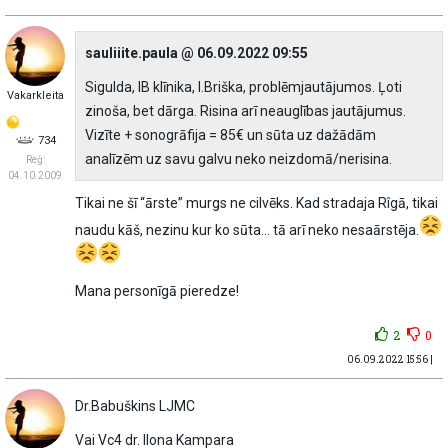
sauliiite.paula @ 06.09.2022 09:55
Sigulda, IB klīnika, I.Briška, problēmjautājumos. Ļoti
Vakarkleita
zinoša, bet dārga. Risina arī neauglības jautājumus.
Vizīte + sonogrāfija = 85€ un sūta uz dažādām
734
analīzēm uz savu galvu neko neizdomā/nerisina.
Reģ:
04.10.2009
Tikai ne šī “ārste” murgs ne cilvēks. Kad stradaja Rîgā, tikai
naudu kāš, nezinu kur ko sūta… tā arī neko nesaārstēja.
Mana personīgā pieredze!
2
0
06.09.2022 15:56 |
Dr.Babuškins LJMC
Vai Vc4 dr. Ilona Kampara