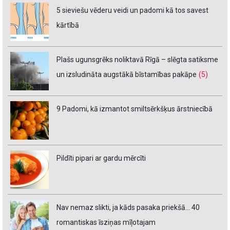
5 sieviešu vēderu veidi un padomi kā tos savest
kārtībā
Plašs ugunsgrēks noliktavā Rīgā – slēgta satiksme
un izsludināta augstākā bīstamības pakāpe
(5)
9 Padomi, kā izmantot smiltsērkšķus ārstniecībā
Pildīti pipari ar gardu mērcīti
Nav nemaz slikti, ja kāds pasaka priekšā… 40
romantiskas īsziņas mīļotajam