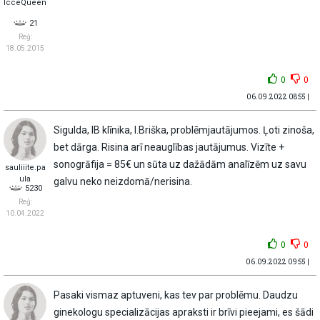
IcceQueen
21
Reģ:
18.05.2015
0
0
06.09.2022 08:55 |
Sigulda, IB klīnika, I.Briška, problēmjautājumos. Ļoti zinoša,
bet dārga. Risina arī neauglības jautājumus. Vizīte +
sonogrāfija = 85€ un sūta uz dažādām analīzēm uz savu
sauliiite.pa
ula
galvu neko neizdomā/nerisina.
5230
Reģ:
10.04.2022
0
0
06.09.2022 09:55 |
Pasaki vismaz aptuveni, kas tev par problēmu. Daudzu
ginekologu specializācijas apraksti ir brīvi pieejami, es šādi