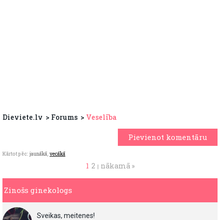
Dieviete.lv
Forums
Veselība
Pievienot komentāru
Kārtot pēc:
jaunākā
,
vecākā
1
2
nākamā »
|
Zinošs ginekologs
Sveikas, meitenes!