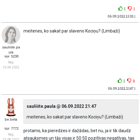
1
1
06.09.2022 21:02 |
meitenes, ko sakat par slaveno Kociņu? (Limbaži)
sauliiite.pa
ula
5230
Reģ:
10.04.2022
1
0
06.09.2022 21:47 |
sauliiite.paula @ 06.09.2022 21:47
meitenes, ko sakat par slaveno Kociņu? (Limbaži)
be.beta
7772
protams, ka pieredzes ir dažādas, bet nu, ja ir tik daudz
Reģ:
atsauksmes un tās visas ir 50:50 pozitīvas:negatīvas, tas
23.08.2022