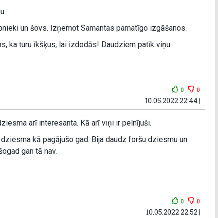
u.
ībnieki un šovs. Izņemot Samantas pamatīgo izgāšanos.
ms, ka turu īkšķus, lai izdodās! Daudziem patīk viņu
0
0
10.05.2022 22:44 |
iesma arī interesanta. Kā arī viņi ir pelnījuši.
dziesma kā pagājušo gad. Bija daudz foršu dziesmu un
 šogad gan tā nav.
0
0
10.05.2022 22:52 |