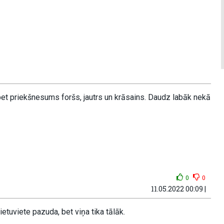
et priekšnesums foršs, jautrs un krāsains. Daudz labāk nekā
0
0
11.05.2022 00:09 |
etuviete pazuda, bet viņa tika tālāk.