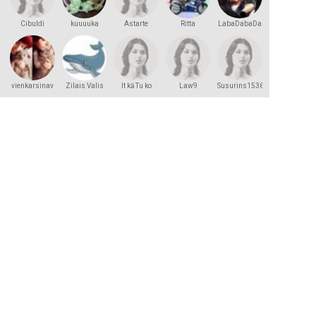
Cibuldi
kuuuuka
Astarte
Ritta
LabaDabaDa
vienkarsinav
Zilais Valis
It kā Tu ko
Law9
Susurins1536
zinātu