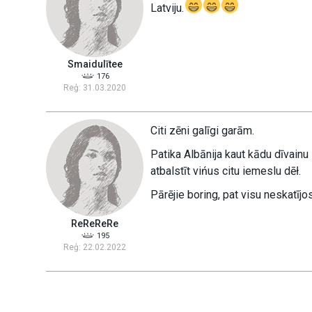
Latviju.
Smaidulītee
176
Reģ: 31.03.2020
Citi zēni galīgi garām.
Patika Albānija kaut kādu dīvainu 
atbalstīt vińus citu iemeslu dēł.
Pārējie boring, pat visu neskatījo
ReReReRe
195
Reģ: 22.02.2022