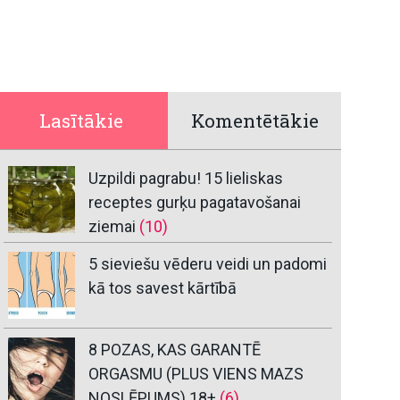
Lasītākie
Komentētākie
Uzpildi pagrabu! 15 lieliskas
receptes gurķu pagatavošanai
ziemai
(10)
5 sieviešu vēderu veidi un padomi
kā tos savest kārtībā
8 POZAS, KAS GARANTĒ
ORGASMU (PLUS VIENS MAZS
NOSLĒPUMS) 18+
(6)