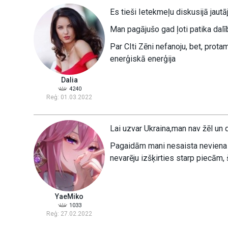
Es tieši Ietekmeļu diskusijā jautāj
Man pagājušo gad ļoti patika dal
Par CIti Zēni nefanoju, bet, prota
enerģiskā enerģija
Dalia
4240
Reģ: 01.03.2022
Lai uzvar Ukraina,man nav žēl un dz
Pagaidām mani nesaista neviena 
nevarēju izšķirties starp piecām,
YaeMiko
1033
Reģ: 27.02.2022