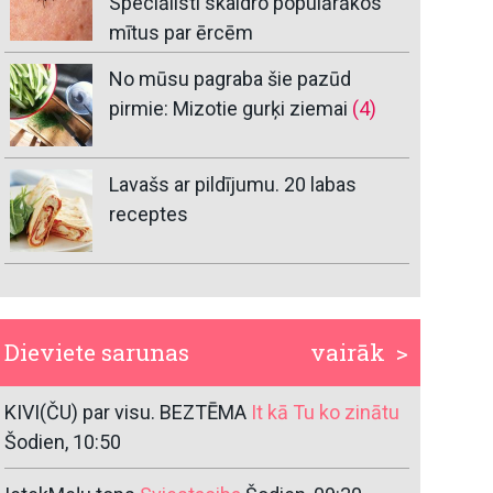
Speciālisti skaidro populārākos
mītus par ērcēm
No mūsu pagraba šie pazūd
pirmie: Mizotie gurķi ziemai
(4)
Lavašs ar pildījumu. 20 labas
receptes
Dieviete sarunas
vairāk >
KIVI(ČU) par visu. BEZTĒMA
It kā Tu ko zinātu
Šodien, 10:50