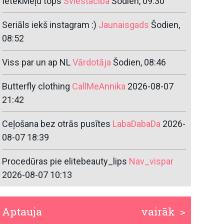
IetekMeļu tops
Sviestaciba
Šodien, 09:30
Seriāls iekš instagram :)
Jaunaisgads
Šodien,
08:52
Viss par un ap NL
Vārdotāja
Šodien, 08:46
Butterfly clothing
CallMeAnnika
2026-08-07
21:42
Ceļošana bez otrās pusītes
LabaDabaDa
2026-
08-07 18:39
Procedūras pie elitebeauty_lips
Nav_vispar
2026-08-07 10:13
Aptauja
vairāk >