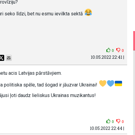
rovīziju?
ri seko līdzi, bet nu esmu ievilkta sektā
0
0
10.05.2022 22:41 |
tu acis Latvijas pārstāvjiem.
īra politiska spēle, tad šogad ir jāuzvar Ukrainai!
jusi ļoti daudz lieliskus Ukrainas muzikantus!
0
0
10.05.2022 22:44 |