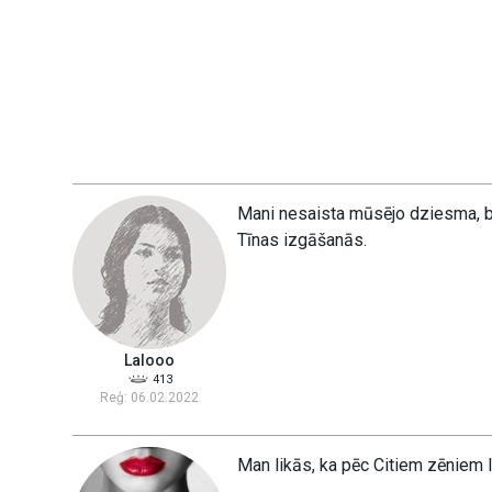
Mani nesaista mūsējo dziesma, b
Tīnas izgāšanās.
Lalooo
413
Reģ: 06.02.2022
Man likās, ka pēc Citiem zēniem li