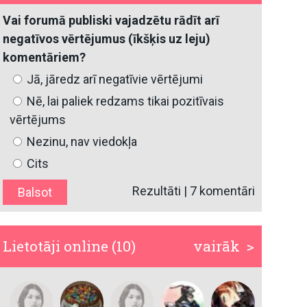
Vai forumā publiski vajadzētu rādīt arī
negatīvos vērtējumus (īkšķis uz leju)
komentāriem?
Jā, jāredz arī negatīvie vērtējumi
Nē, lai paliek redzams tikai pozitīvais
vērtējums
Nezinu, nav viedokļa
Cits
Rezultāti
|
7 komentāri
Lietotāji online (10)
vairāk >