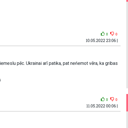
0
0
10.05.2022 23:06 |
iemeslu pēc. Ukrainai arī patika, pat neńemot vēra, ka gribas
s
0
0
11.05.2022 00:06 |