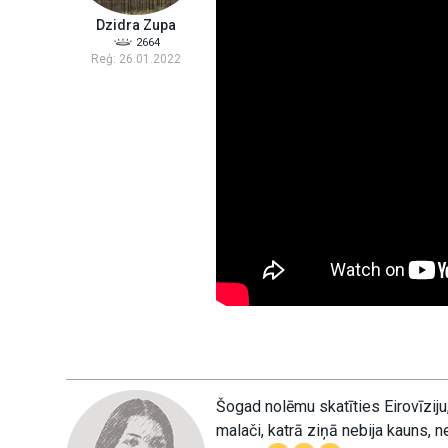
Dzidra Zupa
2664
Reģ: 26.01.2022
Šogad nolēmu skatīties Eirovīziju,
malači, katrā ziņā nebija kauns, 