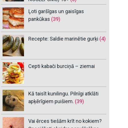
Ļoti garšīgas un gaisīgas
pankūkas
(39)
Recepte: Saldie marinētie gurķi
(4)
Cepti kabači burciņā – ziemai
Kā taisīt kunilingu. Pilnīgi atklāti
apķērīgiem puišiem.
(39)
Vai ērces tiešām krīt no kokiem?