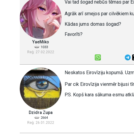
Vai tad šogad nebūs tēmas par Ei
Agrāk arī smejos par cilvēkiem ku
Kādas jums domas šogad?
Favorīti?
YaeMiko
1033
Reģ: 27.02.2022
Neskatos Eirovīziju kopumā. Uzme
Par cik Eirovīzija vienmēr bijusi t
P.S. Kopš kara sākuma esmu atklā
Dzidra Zupa
2664
Reģ: 26.01.2022