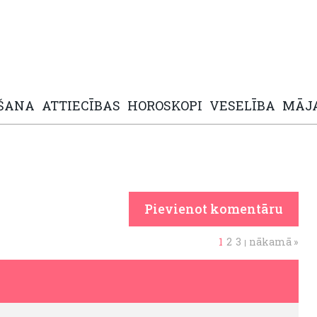
ŠANA
ATTIECĪBAS
HOROSKOPI
VESELĪBA
MĀJ
Pievienot komentāru
1
2
3
nākamā »
|