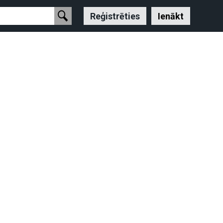
Reģistrēties
Ienākt