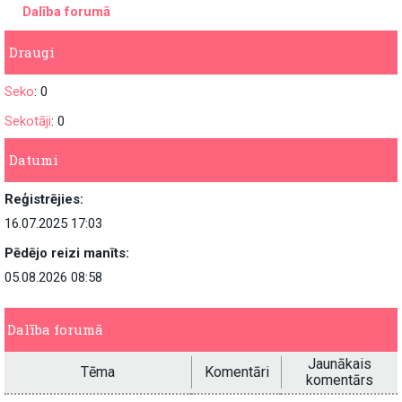
Dalība forumā
Draugi
Seko
: 0
Sekotāji
: 0
Datumi
Reģistrējies:
16.07.2025 17:03
Pēdējo reizi manīts:
05.08.2026 08:58
Dalība forumā
Jaunākais
Tēma
Komentāri
komentārs