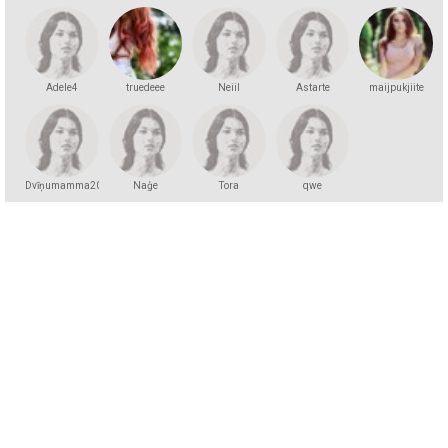
Adele4
truedeee
Neiil
Astarte
maijpukjiite
Dvīņumamma2025
Naģe
Tora
qwe