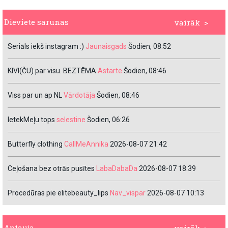
Dieviete sarunas
vairāk >
Seriāls iekš instagram :)
Jaunaisgads
Šodien, 08:52
KIVI(ČU) par visu. BEZTĒMA
Astarte
Šodien, 08:46
Viss par un ap NL
Vārdotāja
Šodien, 08:46
IetekMeļu tops
selestine
Šodien, 06:26
Butterfly clothing
CallMeAnnika
2026-08-07 21:42
Ceļošana bez otrās pusītes
LabaDabaDa
2026-08-07 18:39
Procedūras pie elitebeauty_lips
Nav_vispar
2026-08-07 10:13
Aptauja