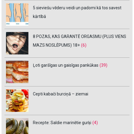
5 sieviešu vēderu veidi un padomi kā tos savest
kārtībā
8 POZAS, KAS GARANTĒ ORGASMU (PLUS VIENS
MAZS NOSLĒPUMS) 18+
(6)
Ļoti garšīgas un gaisīgas pankūkas
(39)
Cepti kabači burciņā – ziemai
Recepte: Saldie marinētie gurķi
(4)