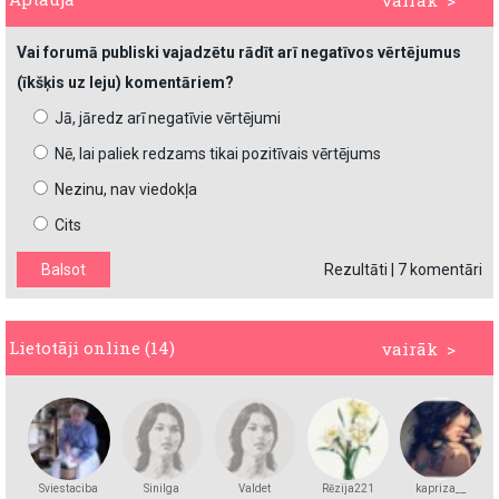
vairāk >
Vai forumā publiski vajadzētu rādīt arī negatīvos vērtējumus
(īkšķis uz leju) komentāriem?
Jā, jāredz arī negatīvie vērtējumi
Nē, lai paliek redzams tikai pozitīvais vērtējums
Nezinu, nav viedokļa
Cits
Rezultāti
|
7 komentāri
Lietotāji online (14)
vairāk >
Sviestaciba
Sinilga
Valdet
Rēzija221
kapriza__