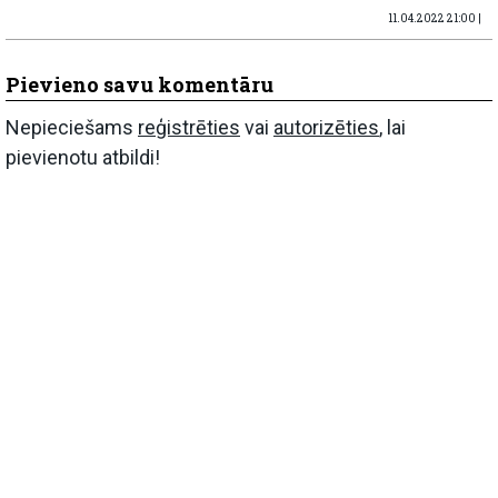
11.04.2022 21:00 |
Pievieno savu komentāru
Nepieciešams
reģistrēties
vai
autorizēties
, lai
pievienotu atbildi!