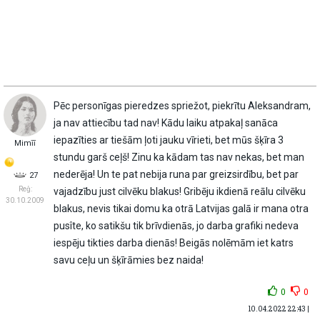
Pēc personīgas pieredzes spriežot, piekrītu Aleksandram,
ja nav attiecību tad nav! Kādu laiku atpakaļ sanāca
iepazīties ar tiešām ļoti jauku vīrieti, bet mūs šķīra 3
Mimīī
stundu garš ceļš! Zinu ka kādam tas nav nekas, bet man
nederēja! Un te pat nebija runa par greizsirdību, bet par
27
Reģ:
vajadzību just cilvēku blakus! Gribēju ikdienā reālu cilvēku
30.10.2009
blakus, nevis tikai domu ka otrā Latvijas galā ir mana otra
pusîte, ko satikšu tik brīvdienās, jo darba grafiki nedeva
iespēju tikties darba dienās! Beigās nolēmām iet katrs
savu ceļu un šķīrāmies bez naida!
0
0
10.04.2022 22:43 |