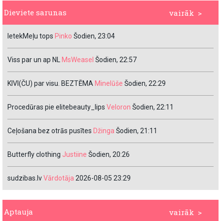
Dieviete sarunas
vairāk >
IetekMeļu tops
Pinko
Šodien, 23:04
Viss par un ap NL
MsWeasel
Šodien, 22:57
KIVI(ČU) par visu. BEZTĒMA
Minelūše
Šodien, 22:29
Procedūras pie elitebeauty_lips
Veloron
Šodien, 22:11
Ceļošana bez otrās pusītes
Džinga
Šodien, 21:11
Butterfly clothing
Justiine
Šodien, 20:26
sudzibas.lv
Vārdotāja
2026-08-05 23:29
Aptauja
vairāk >