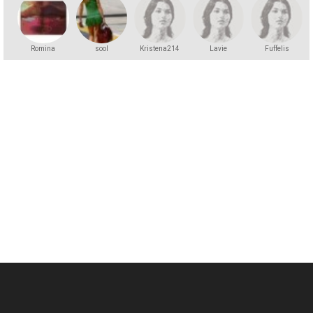
Romina
sool
Kristena214
Lavie
Fuffelis