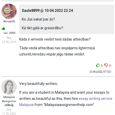
Saule8899 @ 10.04.2022 22:24
Ko Jūs sakat par šo?
Annija35
Kā tikt galā ar greisirdību?
2093
Reģ:
Kāds ir iemesls veidot tieši šādas attiecības?
22.05.2019
Tāda veida attiecības nav iespējams ilgtermiņā
uzturēt,neredzu vispār jēgu tādas veidot.
0
0
11.04.2022 07:13 |
Very beautifully written,
If you are a student in Malaysia and want your essays to
Malaysia
written as beautiful as this, then hire
essay writing service
Assignme
Malaysia
from "Malaysiaassignmenthelp.com"
1
nt help
Reģ:
11.04.2022