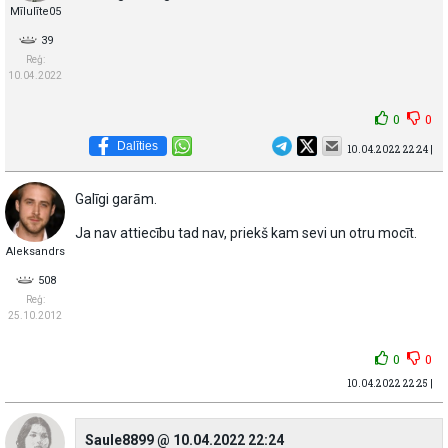
Mīlulīte05
39
Reģ:
10.04.2022
0
0
Dalīties
10.04.2022 22:24 |
Galīgi garām.
Ja nav attiecību tad nav, priekš kam sevi un otru mocīt.
Aleksandrs
508
Reģ:
25.10.2012
0
0
10.04.2022 22:25 |
Saule8899 @ 10.04.2022 22:24