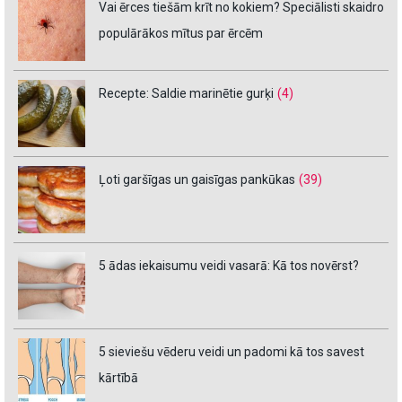
Vai ērces tiešām krīt no kokiem? Speciālisti skaidro
populārākos mītus par ērcēm
Recepte: Saldie marinētie gurķi
(4)
Ļoti garšīgas un gaisīgas pankūkas
(39)
5 ādas iekaisumu veidi vasarā: Kā tos novērst?
5 sieviešu vēderu veidi un padomi kā tos savest
kārtībā