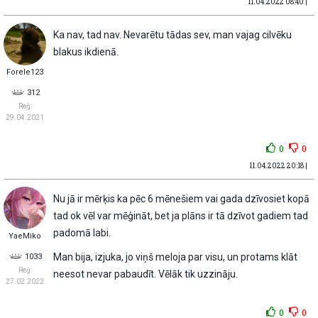
11.04.2022 08:40 |
Ka nav, tad nav. Nevarētu tādas sev, man vajag cilvēku
blakus ikdienā.
Forele123
312
Reģ:
29.04.2021
0
0
11.04.2022 20:18 |
Nu jā ir mērķis ka pēc 6 mēnešiem vai gada dzīvosiet kopā
tad ok vēl var mēģināt, bet ja plāns ir tā dzīvot gadiem tad
padomā labi.
YaeMiko
Man bija, izjuka, jo viņš meloja par visu, un protams klāt
1033
Reģ:
neesot nevar pabaudīt. Vēlāk tik uzzināju.
27.02.2022
0
0