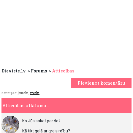
Dieviete.lv
Forums
Attiecības
Pievienot komentāru
Kārtot pēc:
jaunākā
,
vecākā
Attiecības attāluma...
Ko Jūs sakat par šo?
Kā tikt galā ar greisirdību?