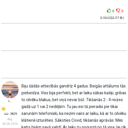
0
0
11.04.2022 07:18 |
Biju šādās attiecībās gandrīz 4 gadus. Beigās attālums tās
piebeidza. Viss bija perfekti, bet ar laiku sākas kašķi, gribas
to cilvēku blakus, bet viņš nevar būt. Tikšanās 2 - 4 reizes
L..
gadā uz 1 vai 2 nedēļām. Tu jau esi tā pieradis pie tikai
sarunām telefoniski, ka nezini vairs ar laiku, kā ar to cilvēku
3829
Reģ:
klātienē izturēties. Sākoties Covid, tikšanās aprāvās. Mēs
06.05.2014
katrs bijām savā valstī. Ar laiku tu nogursti no tā visa, lai cik