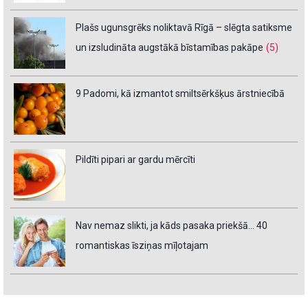
Plašs ugunsgrēks noliktavā Rīgā – slēgta satiksme
un izsludināta augstākā bīstamības pakāpe
(5)
9 Padomi, kā izmantot smiltsērkšķus ārstniecībā
Pildīti pipari ar gardu mērcīti
Nav nemaz slikti, ja kāds pasaka priekšā… 40
romantiskas īsziņas mīļotajam