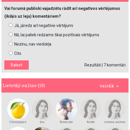
Vai forumā publiski vajadzētu rādīt arī negatīvos vērtējumus
(īkšķis uz leju) komentāriem?
Jā, jāredz arī negatīvie vērtējumi
Nē, lai paliek redzams tikai pozitīvais vērtējums
Nezinu, nav viedokļa
Cits
Rezultāti
|
7 komentāri
Lietotāji online (10)
vairāk >
Citronpipars
bru
Bonecutie
Ariete
simona.saimona