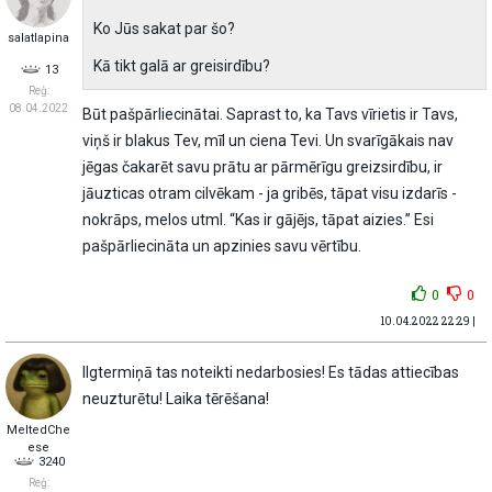
Ko Jūs sakat par šo?
salatlapina
Kā tikt galā ar greisirdību?
13
Reģ:
08.04.2022
Būt pašpārliecinātai. Saprast to, ka Tavs vīrietis ir Tavs,
viņš ir blakus Tev, mīl un ciena Tevi. Un svarīgākais nav
jēgas čakarēt savu prātu ar pārmērīgu greizsirdību, ir
jāuzticas otram cilvēkam - ja gribēs, tāpat visu izdarīs -
nokrāps, melos utml. “Kas ir gājējs, tāpat aizies.” Esi
pašpārliecināta un apzinies savu vērtību.
0
0
10.04.2022 22:29 |
Ilgtermiņā tas noteikti nedarbosies! Es tādas attiecības
neuzturētu! Laika tērēšana!
MeltedChe
ese
3240
Reģ: