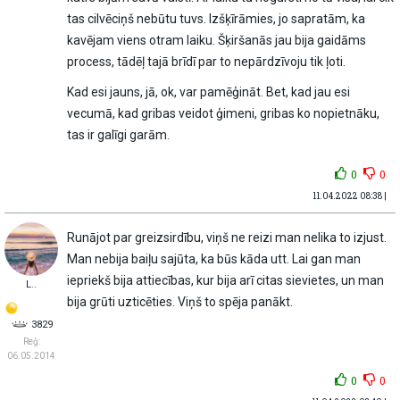
tas cilvēciņš nebūtu tuvs. Izšķīrāmies, jo sapratām, ka
kavējam viens otram laiku. Šķiršanās jau bija gaidāms
process, tādēļ tajā brīdī par to nepārdzīvoju tik ļoti.
Kad esi jauns, jā, ok, var pamēģināt. Bet, kad jau esi
vecumā, kad gribas veidot ģimeni, gribas ko nopietnāku,
tas ir galīgi garām.
0
0
11.04.2022 08:38 |
Runājot par greizsirdību, viņš ne reizi man nelika to izjust.
Man nebija baiļu sajūta, ka būs kāda utt. Lai gan man
iepriekš bija attiecības, kur bija arī citas sievietes, un man
L..
bija grūti uzticēties. Viņš to spēja panākt.
3829
Reģ:
06.05.2014
0
0