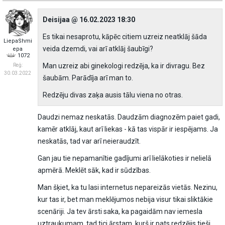
Deisijaa @ 16.02.2023 18:30
Es tikai nesaprotu, kāpēc citiem uzreiz neatklāj šāda
LiepaShmi
veida dzemdi, vai arī atklāj šaubīgi?
epa
1072
Man uzreiz abi ginekologi redzēja, ka ir divragu. Bez
Reģ:
30.03.2022
šaubām. Parādīja arī man to.
Redzēju divas zaķa ausis tālu viena no otras.
Daudzi nemaz neskatās. Daudzām diagnozēm paiet gadi,
kamēr atklāj, kaut arī liekas - kā tas vispār ir iespējams. Ja
neskatās, tad var arī neieraudzīt.
Gan jau tie nepamanītie gadījumi arī lielākoties ir nelielā
apmērā. Meklēt sāk, kad ir sūdzības.
Man šķiet, ka tu lasi internetus nepareizās vietās. Nezinu,
kur tas ir, bet man meklējumos nebija visur tikai sliktākie
scenāriji. Ja tev ārsti saka, ka pagaidām nav iemesla
uztraukumam, tad tici ārstam, kurš ir pats redzējis tieši