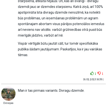
starpsiena, atklāta nejauši. Un, kas arī svarīgi - divragu
dzemdi jauc ar dzemdes starpsienu. Katrā ziņā, arī 100%
apstiprināta īsta divragu dzemde nenozīmē, ka noteikti
būs problēmas, un ieņemšanas problēmām un agram
spontānajam abortam visus pārējos potenciālos iemeslus
arī neviens nav atcēlis. varbūt grūtniecības otrā pusē būs
mierīgāk jādzīvo, varbūt arī nē.
Vispār vērtīgāk būtu jautāt cālī, tur tomēr specifiskāka
publika šādam jautājumam. Paskatījos, ka ir jau vairākas
tēmas.
1
1
16.02.2023 16:39 |
Man ir tas pirmais variants. Divragu dzemde.
Deisijaa