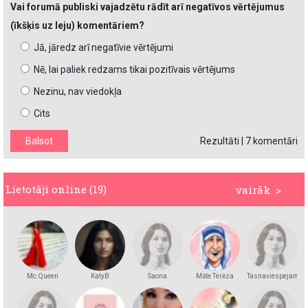
Vai forumā publiski vajadzētu rādīt arī negatīvos vērtējumus
(īkšķis uz leju) komentāriem?
Jā, jāredz arī negatīvie vērtējumi
Nē, lai paliek redzams tikai pozitīvais vērtējums
Nezinu, nav viedokļa
Cits
Rezultāti
|
7 komentāri
Lietotāji online (19)
vairāk >
Mc.Queen
KatyB
Saona
Māte Terēza
Tasnaviespejams