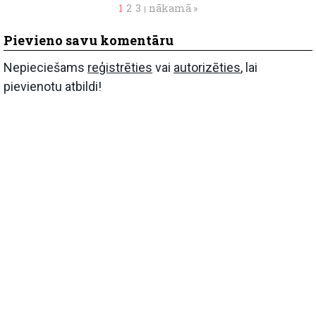
1
2
3
nākamā »
|
Pievieno savu komentāru
Nepieciešams
reģistrēties
vai
autorizēties
, lai
pievienotu atbildi!