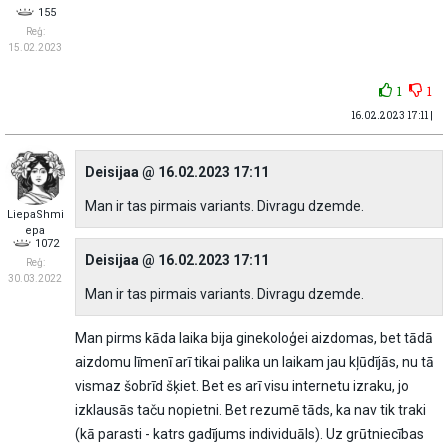
155
Reģ:
15.02.2023
1
1
16.02.2023 17:11 |
Deisijaa @ 16.02.2023 17:11
Man ir tas pirmais variants. Divragu dzemde.
LiepaShmi
epa
1072
Deisijaa @ 16.02.2023 17:11
Reģ:
30.03.2022
Man ir tas pirmais variants. Divragu dzemde.
Man pirms kāda laika bija ginekoloģei aizdomas, bet tādā
aizdomu līmenī arī tikai palika un laikam jau kļūdījās, nu tā
vismaz šobrīd šķiet. Bet es arī visu internetu izraku, jo
izklausās taču nopietni. Bet rezumē tāds, ka nav tik traki
(kā parasti - katrs gadījums individuāls). Uz grūtniecības