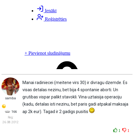
Manai radiniecei (meitene virs 30) ir divragu dzemde. Es
visas detalas nezinu, bet bija 4 spontanie aborti. Un
grutibas vispar palikt stavokli. Vina uztaisija operaciju
samba
(kadu, detalas isti nezinu, bet paris gadi atpakal maksaja
ap 2k eur). Tagad ir 2 gadigs pusitis
166
Reģ:
26.08.2012
1
1