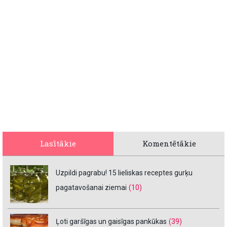
Lasītākie
Komentētākie
Uzpildi pagrabu! 15 lieliskas receptes gurķu
pagatavošanai ziemai
(10)
Ļoti garšīgas un gaisīgas pankūkas
(39)