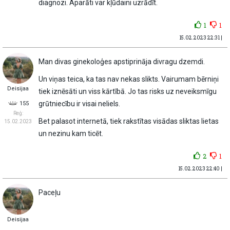
diagnozi. Aparāti var kļūdaini uzrādīt.
1
1
15.02.2023 22:31 |
Man divas ginekoloģes apstiprināja divragu dzemdi.
Un viņas teica, ka tas nav nekas slikts. Vairumam bērniņi
Deisijaa
tiek iznēsāti un viss kārtībā. Jo tas risks uz neveiksmīgu
grūtniecību ir visai neliels.
155
Reģ:
Bet palasot internetā, tiek rakstītas visādas sliktas lietas
15.02.2023
un nezinu kam ticēt.
2
1
15.02.2023 22:40 |
Paceļu
Deisijaa