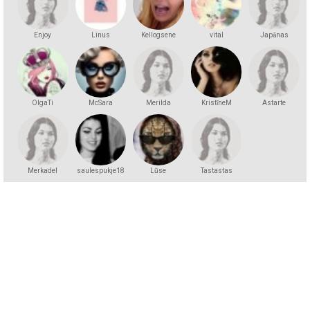
Enjoy
Linus
Kellogsene
vital
Japānas
princese
OlgaTi
McSara
Merilda
KristīneM
Astarte
Merkadel
saulespukje18
Lūse
Tastastas