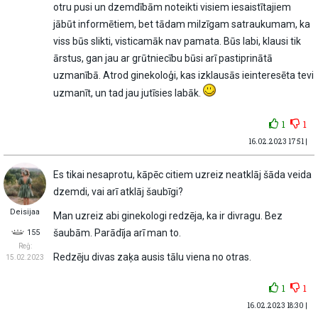
otru pusi un dzemdībām noteikti visiem iesaistītajiem
jābūt informētiem, bet tādam milzīgam satraukumam, ka
viss būs slikti, visticamāk nav pamata. Būs labi, klausi tik
ārstus, gan jau ar grūtniecību būsi arī pastiprinātā
uzmanībā. Atrod ginekoloģi, kas izklausās ieinteresēta tevi
uzmanīt, un tad jau jutīsies labāk.
1
1
16.02.2023 17:51 |
Es tikai nesaprotu, kāpēc citiem uzreiz neatklāj šāda veida
dzemdi, vai arī atklāj šaubīgi?
Deisijaa
Man uzreiz abi ginekologi redzēja, ka ir divragu. Bez
šaubām. Parādīja arī man to.
155
Reģ:
Redzēju divas zaķa ausis tālu viena no otras.
15.02.2023
1
1
16.02.2023 18:30 |