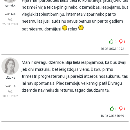
viņa man pārbaudes laikā tieši to konstatēja. jautāju-ko tas
cmykk
nozīmē? viņa teica-pilnīgi neko, dzemdībās, iespējams, būs
vieglāk izspiest bērniņu. internetā vispār neko par to
609
Reģ:
nēesmu lasījusi, audzinu savus bērnus un par to gadiem
25.01.2023
pat nēesmu domājusi
relax
0
1
16.02.2023 10:24 |
Man ir divragu dzemde. Bija liela iespējamība, ka būs dvīņi
jeb divi mazulīši, bet ieligzdojās viens. Dzēru pirmo
trimestri progresteronu, ja pareizi atceros nosaukumu, tas
Līžuks
lai nav spontānais. Piedzemdēju veiksmīgi pati! Divragu
14
dzemde nav nekāds retums, tagad daudzām tā.
Reģ:
10.10.2022
1
1
16.02.2023 10:29 |