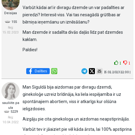
Varbūt kādai arī ir divragu dzemde un var padalīties ar
Deisijaa
pieredzi? Interesē viss. Vai tas nesagādā grūtības ar
bērniņa ieņemšanu un iznēsāšanu?
155
Reģ:
Man dzemde ir sadalīta divās daļās līdz pat dzemdes
15.02.2023
kaklam.
Paldies!
1
1
Dalīties
15.02.2023 22:00 |
Man Siguldā bija aizdomas par divragu dzemdi,
ginekoloģe uzreiz brīdināja, ka liela iespējamība ir uz
spontānajiem abortiem, viss ir atkarīgs kur olšūna
sauliiite.pa
ula
ieligzdosies.
5229
Reģ:
Aizgāju pie cita ginekologa un aizdomas neapstiprinājās.
10.04.2022
Varbūt tev ir jāaiziet pie vēl kāda ārsta, lai 100% apstiprina