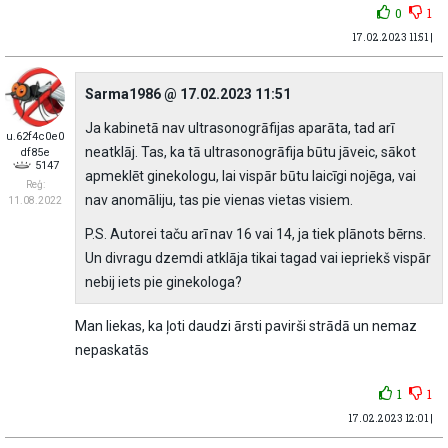
0
1
17.02.2023 11:51 |
Sarma1986 @ 17.02.2023 11:51
Ja kabinetā nav ultrasonogrāfijas aparāta, tad arī
u.62f4c0e0
neatklāj. Tas, ka tā ultrasonogrāfija būtu jāveic, sākot
df85e
5147
apmeklēt ginekologu, lai vispār būtu laicīgi nojēga, vai
Reģ:
nav anomāliju, tas pie vienas vietas visiem.
11.08.2022
P.S. Autorei taču arī nav 16 vai 14, ja tiek plānots bērns.
Un divragu dzemdi atklāja tikai tagad vai iepriekš vispār
nebij iets pie ginekologa?
Man liekas, ka ļoti daudzi ārsti pavirši strādā un nemaz
nepaskatās
1
1
17.02.2023 12:01 |