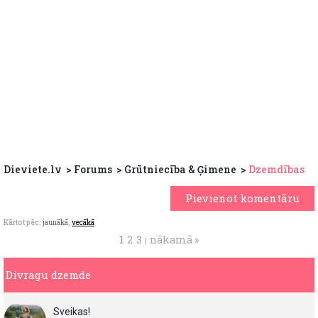
Dieviete.lv
Forums
Grūtniecība & Ģimene
Dzemdības
Pievienot komentāru
Kārtot pēc:
jaunākā
,
vecākā
1
2
3
nākamā »
|
Divragu dzemde
Sveikas!