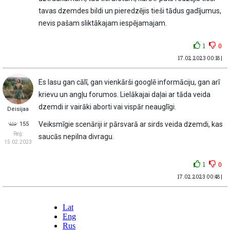
tavas dzemdes bildi un pieredzējis tieši tādus gadījumus,
nevis pašam sliktākajam iespējamajam.
1
0
17.02.2023 00:18 |
Es lasu gan cālī, gan vienkārši googlē informāciju, gan arī
krievu un angļu forumos. Lielākajai daļai ar tāda veida
dzemdi ir vairāki aborti vai vispār neauglīgi.
Deisijaa
Veiksmīgie scenāriji ir pārsvarā ar sirds veida dzemdi, kas
155
Reģ:
saucās nepilna divragu.
15.02.2023
1
0
17.02.2023 00:48 |