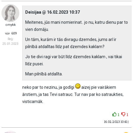
Deisijaa @ 16.02.2023 10:37
Meitenes, jūs mani nomierinat.. jo nu, katru dienu par to
cmykk
vien domāju.
609
Un tām, kurām ir tās divragu dzemdes, jums arī ir
Reģ:
25.01.2023
pilnībā atdalītas līdz pat dzemdes kaklam?
Jo tie divi ragi var būt līdz dzemdes kaklam , vai tikai
līdz pusei.
Man pilnībā atdalīta.
neko par to nezinu, ja godīgi
aizej pie vairākiem
ārstiem, ja tas Tevi satrauc. Tur nav par ko satraukties,
visticamāk.
1
1
16.02.2023 10:41 |