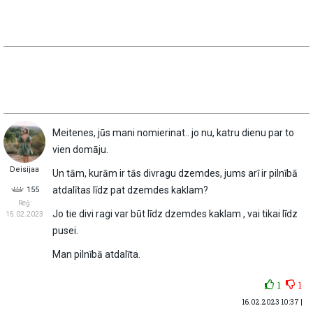
Meitenes, jūs mani nomierinat.. jo nu, katru dienu par to
vien domāju.
Deisijaa
Un tām, kurām ir tās divragu dzemdes, jums arī ir pilnībā
atdalītas līdz pat dzemdes kaklam?
155
Reģ:
Jo tie divi ragi var būt līdz dzemdes kaklam , vai tikai līdz
15.02.2023
pusei.
Man pilnībā atdalīta.
1
1
16.02.2023 10:37 |