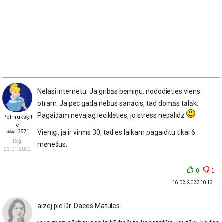
Nelasi internetu. Ja gribās bērniņu..nododieties viens
otram. Ja pēc gada nebūs sanācis, tad domās tālāk.
Pagaidām nevajag ieciklēties, jo stress nepalīdz
Pelnrukšķīt
e
3571
Vienīgi, ja ir virms 30, tad es laikam pagaidītu tikai 6
Reģ:
mēnešus.
23.01.2022
0
1
16.02.2023 10:16 |
aizej pie Dr. Daces Matules.