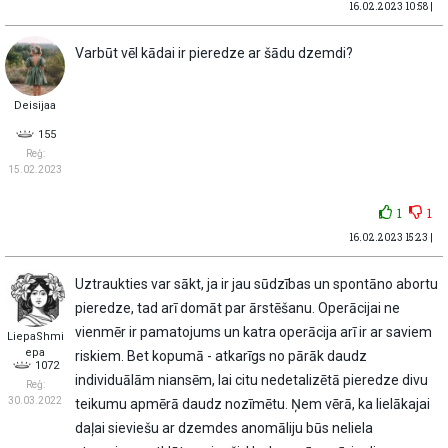
16.02.2023 10:58 |
Varbūt vēl kādai ir pieredze ar šādu dzemdi?
Deisijaa
155
Reģ:
15.02.2023
1
1
16.02.2023 15:23 |
Uztraukties var sākt, ja ir jau sūdzības un spontāno abortu
pieredze, tad arī domāt par ārstēšanu. Operācijai ne
vienmēr ir pamatojums un katra operācija arī ir ar saviem
LiepaShmi
epa
riskiem. Bet kopumā - atkarīgs no pārāk daudz
1072
individuālām niansēm, lai citu nedetalizētā pieredze divu
Reģ:
30.03.2022
teikumu apmērā daudz nozīmētu. Ņem vērā, ka lielākajai
daļai sieviešu ar dzemdes anomāliju būs neliela