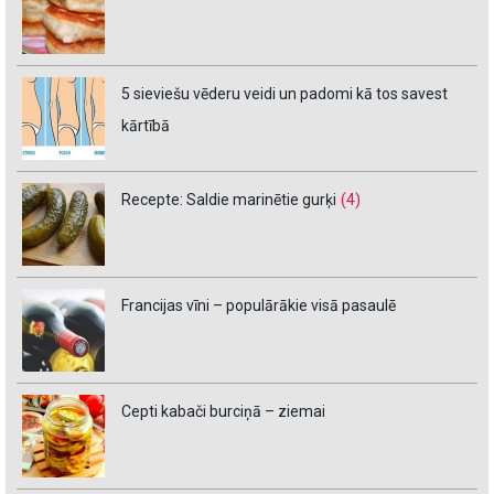
5 sieviešu vēderu veidi un padomi kā tos savest
kārtībā
Recepte: Saldie marinētie gurķi
(4)
Francijas vīni – populārākie visā pasaulē
Cepti kabači burciņā – ziemai