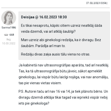
17.02.2023 01:54 |
Deisijaa @ 16.02.2023 18:30
Es tikai nesaprotu, kāpēc citiem uzreiz neatklāj šāda
Sarma1986
veida dzemdi, vai arī atklāj šaubīgi?
668
Man uzreiz abi ginekologi redzēja, ka ir divragu. Bez
Reģ:
10.03.2022
šaubām. Parādīja arī man to.
Redzēju divas zaķa ausis tālu viena no otras.
Ja kabinetā nav ultrasonogrāfijas aparāta, tad arī neatklāj.
Tas, ka tā ultrasonogrāfija būtu jāveic, sākot apmeklēt
ginekologu, lai vispār būtu laicīgi nojēga, vai nav anomāliju,
tas pie vienas vietas visiem.
P.S. Autorei taču arī nav 16 vai 14, ja tiek plānots bērns. Un
divragu dzemdi atklāja tikai tagad vai iepriekš vispār nebij
iets pie ginekologa?