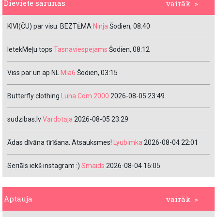
Dieviete sarunas
vairāk >
KIVI(ČU) par visu. BEZTĒMA
Ninja
Šodien, 08:40
IetekMeļu tops
Tasnaviespejams
Šodien, 08:12
Viss par un ap NL
Mia6
Šodien, 03:15
Butterfly clothing
Luna Com 2000
2026-08-05 23:49
sudzibas.lv
Vārdotāja
2026-08-05 23:29
Ādas dīvāna tīrīšana. Atsauksmes!
Lyubimka
2026-08-04 22:01
Seriāls iekš instagram :)
Smaids
2026-08-04 16:05
Aptauja
vairāk >