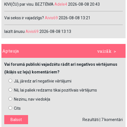
KIVI(ČU) par visu. BEZTĒMA
Adele4
2026-08-08 20:43
Vai sekss ir vajadzīgs?
Aivis69
2026-08-08 13:21
laizīt ānusu
Aivis69
2026-08-08 13:13
Aptauja
vairāk >
Vai forumā publiski vajadzētu rādīt arī negatīvos vērtējumus
(īkšķis uz leju) komentāriem?
Jā, jāredz arī negatīvie vērtējumi
Nē, lai paliek redzams tikai pozitīvais vērtējums
Nezinu, nav viedokļa
Cits
Rezultāti
|
7 komentāri