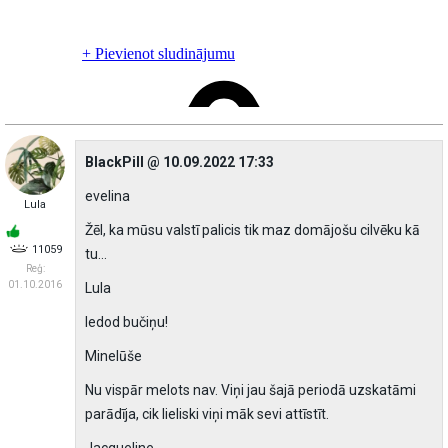
BlackPill @ 10.09.2022 17:33
eveIina
Lula
Žēl, ka mūsu valstī palicis tik maz domājošu cilvēku kā
11059
tu...
Reģ:
01.10.2016
Lula
Iedod bučiņu!
Minelūše
Nu vispār melots nav. Viņi jau šajā periodā uzskatāmi
parādīja, cik lieliski viņi māk sevi attīstīt.
Jacqueline