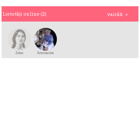
Lietotāji online (2)
vairāk >
Zetax
Sviestaciba