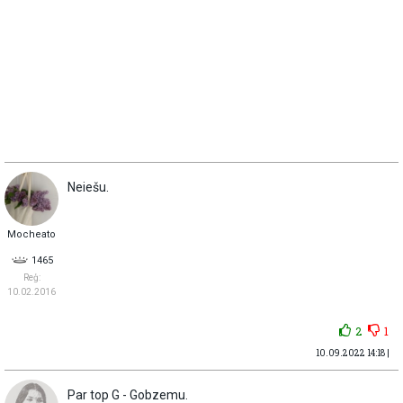
Neiešu.
Mocheato
1465
Reģ:
10.02.2016
2
1
10.09.2022 14:18 |
Par top G - Gobzemu.