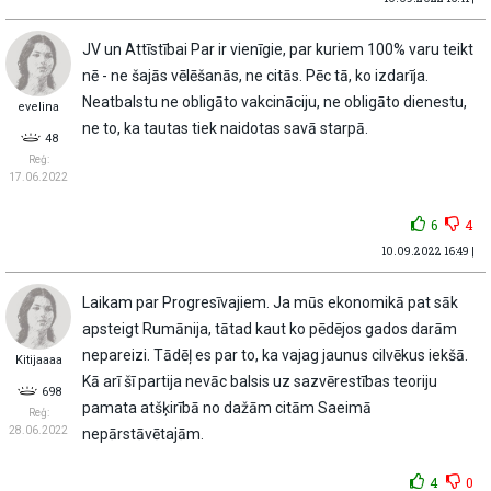
JV un Attīstībai Par ir vienīgie, par kuriem 100% varu teikt
nē - ne šajās vēlēšanās, ne citās. Pēc tā, ko izdarīja.
Neatbalstu ne obligāto vakcināciju, ne obligāto dienestu,
eveIina
ne to, ka tautas tiek naidotas savā starpā.
48
Reģ:
17.06.2022
6
4
10.09.2022 16:49 |
Laikam par Progresīvajiem. Ja mūs ekonomikā pat sāk
apsteigt Rumānija, tātad kaut ko pēdējos gados darām
nepareizi. Tādēļ es par to, ka vajag jaunus cilvēkus iekšā.
Kitijaaaa
Kā arī šī partija nevāc balsis uz sazvērestības teoriju
698
pamata atšķirībā no dažām citām Saeimā
Reģ:
28.06.2022
nepārstāvētajām.
4
0