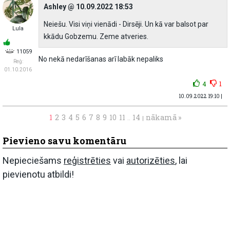
Ashley @ 10.09.2022 18:53
Neiešu. Visi viņi vienādi - Dirsēji. Un kā var balsot par
Lula
kkādu Gobzemu. Zeme atveries.
11059
No nekā nedarīšanas arī labāk nepaliks
Reģ:
01.10.2016
4
1
10.09.2022 19:10 |
1
2
3
4
5
6
7
8
9
10
11
14
nākamā »
..
|
Pievieno savu komentāru
Nepieciešams
reģistrēties
vai
autorizēties
, lai
pievienotu atbildi!