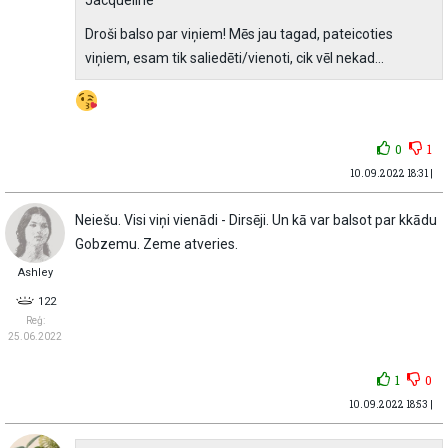
Droši balso par viņiem! Mēs jau tagad, pateicoties
viņiem, esam tik saliedēti/vienoti, cik vēl nekad...
0
1
10.09.2022 18:31 |
Neiešu. Visi viņi vienādi - Dirsēji. Un kā var balsot par kkādu
Gobzemu. Zeme atveries.
Ashley
122
Reģ:
25.06.2022
1
0
10.09.2022 18:53 |