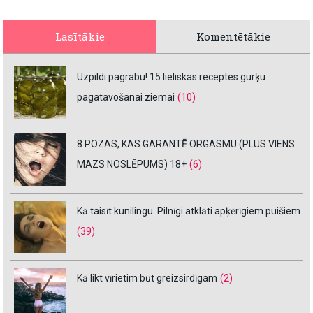
Lasītākie
Komentētākie
Uzpildi pagrabu! 15 lieliskas receptes gurķu
pagatavošanai ziemai
(10)
8 POZAS, KAS GARANTĒ ORGASMU (PLUS VIENS
MAZS NOSLĒPUMS) 18+
(6)
Kā taisīt kunilingu. Pilnīgi atklāti apķērīgiem puišiem.
(39)
Kā likt vīrietim būt greizsirdīgam
(2)