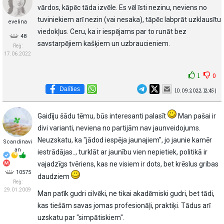
vārdos, kāpēc tāda izvēle. Es vēl īsti nezinu, neviens no
tuviniekiem arī nezin (vai nesaka), tāpēc labprāt uzklausītu
eveIina
viedokļus. Ceru, ka ir iespējams par to runāt bez
48
savstarpējiem kašķiem un uzbraucieniem.
Reģ:
17.06.2022
1
0
Dalīties
10.09.2022 12:45 |
Gaidīju šādu tēmu, būs interesanti palasīt
Man pašai ir
divi varianti, neviena no partijām nav jaunveidojums.
Neuzskatu, ka "jādod iespēja jaunajiem", jo jaunie kamēr
Scandinavi
an
iestrādājas.., turklāt ar jaunību vien nepietiek, politikā ir
vajadzīgs tvēriens, kas ne visiem ir dots, bet krēslus gribas
10575
daudziem
Reģ:
29.01.2009
Man patīk gudri cilvēki, ne tikai akadēmiski gudri, bet tādi,
kas tiešām savas jomas profesionāļi, praktiķi. Tādus arī
uzskatu par "simpātiskiem".