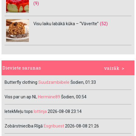
(9)
Visu laiku labākā kūka – “Vāverīte”
(52)
Dieviete sarunas
vairāk >
Butterfly clothing
Suudzambiibele
Šodien, 01:33
Viss par un ap NL
Hermiine89
Šodien, 00:54
IetekMeļu tops
lottinja
2026-08-08 23:14
Zobārstniecība Rīgā
Esgribuest
2026-08-08 21:26