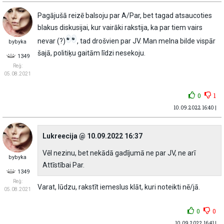
Pagājušā reizē balsoju par A/Par, bet tagad atsaucoties
blakus diskusijai, kur vairāki rakstija, ka par tiem vairs
nevar (?)
, tad drošvien par JV. Man melna bilde vispār
bybyka
šajā, politiķu gaitām līdzi nesekoju.
1349
Reģ:
05.08.2021
0
1
10.09.2022 16:40 |
Lukreecija @ 10.09.2022 16:37
Vēl nezinu, bet nekādā gadījumā ne par JV, ne arī
bybyka
Attīstībai Par.
1349
Reģ:
Varat, lūdzu, rakstīt iemeslus klāt, kuri noteikti nē/jā.
05.08.2021
0
0
10.09.2022 16:41 |