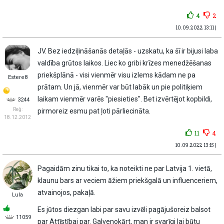
4
2
10.09.2022 13:11 |
JV. Bez iedziļināšanās detaļās - uzskatu, ka šī ir bijusi laba
valdība grūtos laikos. Liec ko gribi krīzes menedžēšanas
priekšplānā - visi vienmēr visu izlems kādam ne pa
Estere8
prātam. Un jā, vienmēr var būt labāk un pie politiķiem
laikam vienmēr varēs "piesieties". Bet izvērtējot kopbildi,
3244
Reģ:
pirmoreiz esmu pat ļoti pārliecināta.
18.12.2012
11
4
10.09.2022 13:15 |
Pagaidām zinu tikai to, ka noteikti ne par Latvija 1. vietā,
klaunu bars ar veciem āžiem priekšgalā un influenceriem,
atvainojos, pakaļā.
Lula
Es jūtos diezgan labi par savu izvēli pagājušoreiz balsot
11059
par Attīstībai par. Galvenokārt, man ir svarīgi lai būtu