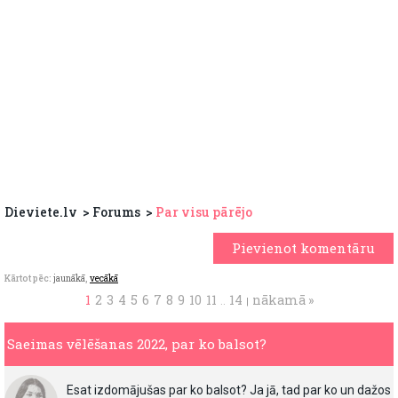
Dieviete.lv
Forums
Par visu pārējo
Pievienot komentāru
Kārtot pēc:
jaunākā
,
vecākā
1
2
3
4
5
6
7
8
9
10
11
14
nākamā »
..
|
Saeimas vēlēšanas 2022, par ko balsot?
Esat izdomājušas par ko balsot? Ja jā, tad par ko un dažos