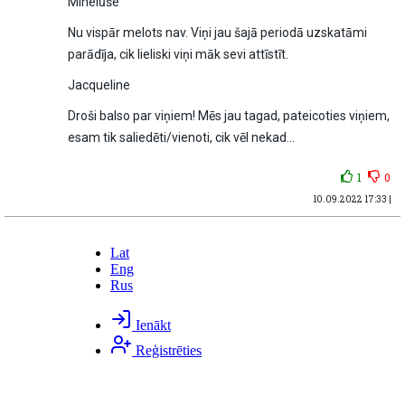
Minelūše
Nu vispār melots nav. Viņi jau šajā periodā uzskatāmi
parādīja, cik lieliski viņi māk sevi attīstīt.
Jacqueline
Droši balso par viņiem! Mēs jau tagad, pateicoties viņiem,
esam tik saliedēti/vienoti, cik vēl nekad...
1
0
10.09.2022 17:33 |