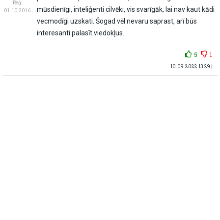
Reģ:
mūsdienīgi, inteliģenti cilvēki, vis svarīgāk, lai nav kaut kādi
01.10.2016
vecmodīgi uzskati. Šogad vēl nevaru saprast, arī būs
interesanti palasīt viedokļus.
5
1
10.09.2022 13:29 |