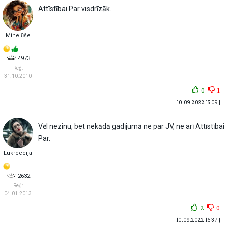
Attīstībai Par visdrīzāk.
Minelūše
4973
Reģ:
31.10.2010
0
1
10.09.2022 15:09 |
Vēl nezinu, bet nekādā gadījumā ne par JV, ne arī Attīstībai
Par.
Lukreecija
2632
Reģ:
04.01.2013
2
0
10.09.2022 16:37 |