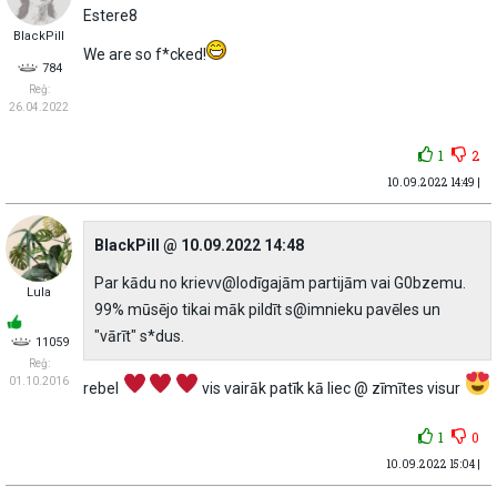
Estere8
BlackPill
We are so f*cked!
784
Reģ:
26.04.2022
1
2
10.09.2022 14:49 |
BlackPill @ 10.09.2022 14:48
Par kādu no krievv@lodīgajām partijām vai G0bzemu.
Lula
99% mūsējo tikai māk pildīt s@imnieku pavēles un
"vārīt" s*dus.
11059
Reģ:
01.10.2016
rebel
vis vairāk patīk kā liec @ zīmītes visur
1
0
10.09.2022 15:04 |