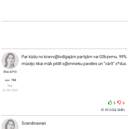
Par kādu no krievv@lodīgajām partijām vai G0bzemu. 99%
mūsējo tikai māk pildīt s@imnieku pavēles un "vārīt" s*dus.
BlackPill
784
Reģ:
26.04.2022
5
6
10.09.2022 14:48 |
Scandinavian