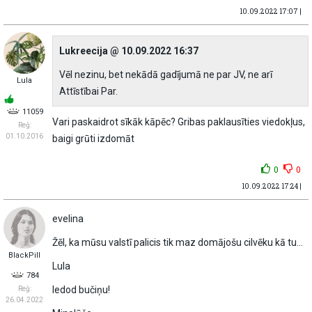
10.09.2022 17:07 |
Lukreecija @ 10.09.2022 16:37
Vēl nezinu, bet nekādā gadījumā ne par JV, ne arī
Lula
Attīstībai Par.
11059
Vari paskaidrot sīkāk kāpēc? Gribas paklausīties viedokļus,
Reģ:
01.10.2016
baigi grūti izdomāt
0
0
10.09.2022 17:24 |
eveIina
Žēl, ka mūsu valstī palicis tik maz domājošu cilvēku kā tu...
BlackPill
Lula
784
Iedod bučiņu!
Reģ:
26.04.2022