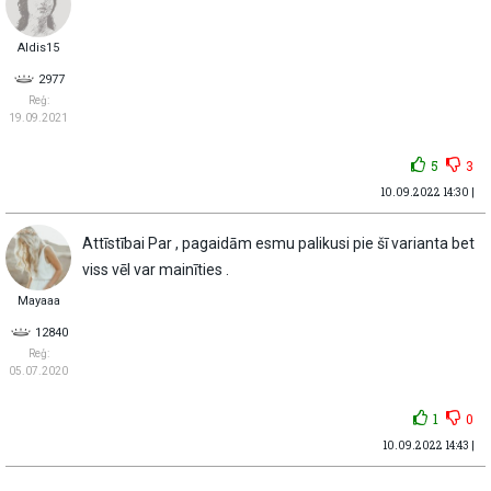
Aldis15
2977
Reģ:
19.09.2021
5
3
10.09.2022 14:30 |
Attīstībai Par , pagaidām esmu palikusi pie šī varianta bet
viss vēl var mainīties .
Mayaaa
12840
Reģ:
05.07.2020
1
0
10.09.2022 14:43 |