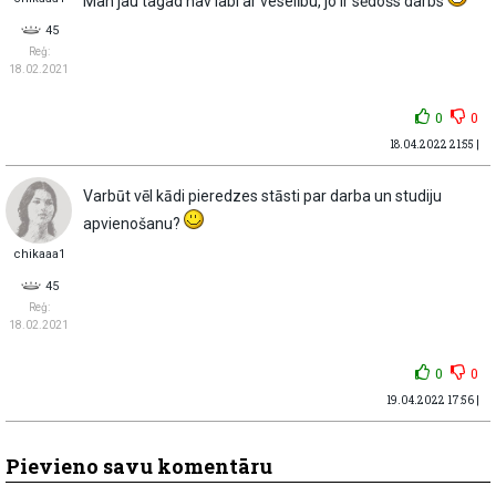
Man jau tagad nav labi ar veselību, jo ir sēdošs darbs
45
Reģ:
18.02.2021
0
0
18.04.2022 21:55 |
Varbūt vēl kādi pieredzes stāsti par darba un studiju
apvienošanu?
chikaaa1
45
Reģ:
18.02.2021
0
0
19.04.2022 17:56 |
Pievieno savu komentāru