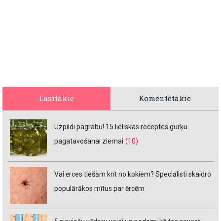
Lasītākie
Komentētākie
Uzpildi pagrabu! 15 lieliskas receptes gurķu
pagatavošanai ziemai
(10)
Vai ērces tiešām krīt no kokiem? Speciālisti skaidro
populārākos mītus par ērcēm