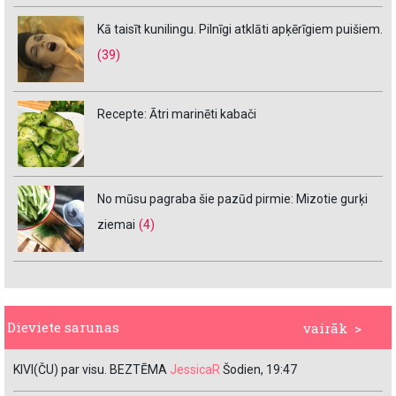
Kā taisīt kunilingu. Pilnīgi atklāti apķērīgiem puišiem.
(39)
Recepte: Ātri marinēti kabači
No mūsu pagraba šie pazūd pirmie: Mizotie gurķi
ziemai
(4)
Dieviete sarunas
vairāk >
KIVI(ČU) par visu. BEZTĒMA
JessicaR
Šodien, 19:47