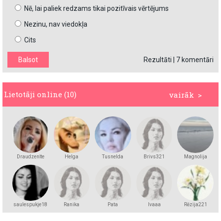
Nē, lai paliek redzams tikai pozitīvais vērtējums
Nezinu, nav viedokļa
Cits
Rezultāti
|
7 komentāri
Lietotāji online (10)
vairāk >
Draudzenīte
Helga
Tusnelda
Brivs321
Magnolija
Andersson
saulespukje18
Ranika
Pata
lvaaa
Rēzija221