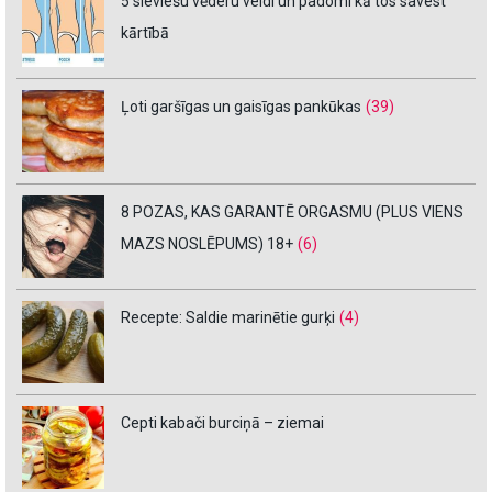
5 sieviešu vēderu veidi un padomi kā tos savest
kārtībā
Ļoti garšīgas un gaisīgas pankūkas
(39)
8 POZAS, KAS GARANTĒ ORGASMU (PLUS VIENS
MAZS NOSLĒPUMS) 18+
(6)
Recepte: Saldie marinētie gurķi
(4)
Cepti kabači burciņā – ziemai