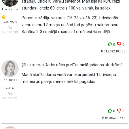
strādāju Circle K. Varēju savienot. Man bija kā kuru reizi
stundas - citeiz 80, citreiz 100 vai vairāk, kā saliek.
Lukreecija
Parasti strādāju vakarus (15-23 vai 16-23), brīvdienās
2632
vienu dienu 12 maiņu un šad tad paņēmu naktsmaiņu.
Reģ:
Sanāca 2-3x nedēļā maiņas, 1x mēnesī 4x nedēļā.
04.01.2013
0
0
18.04.2022 10:06 |
@Lukreecija Darbs nāca pretī ar pielāgošanos studijām?
Manā šībrīža darba vietā var tikai pieteikt 1 brīvdienu
chikaaa1
mēnesī un pārējo mēnesi liek kā pagadās.
45
Reģ:
18.02.2021
0
0
18.04.2022 11:43 |