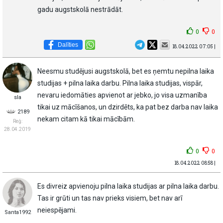
gadu augstskolā nestrādāt.
0
0
Dalīties
18.04.2022 07:05 |
Neesmu studējusi augstskolā, bet es ņemtu nepilna laika
studijas + pilna laika darbu. Pilna laika studijas, vispār,
nevaru iedomāties apvienot ar jebko, jo visa uzmanība
sla
tikai uz mācīšanos, un dzirdēts, ka pat bez darba nav laika
2189
nekam citam kā tikai mācībām.
Reģ:
28.04.2019
0
0
18.04.2022 08:58 |
Es divreiz apvienoju pilna laika studijas ar pilna laika darbu.
Tas ir grūti un tas nav prieks visiem, bet nav arī
neiespējami.
Santa1992