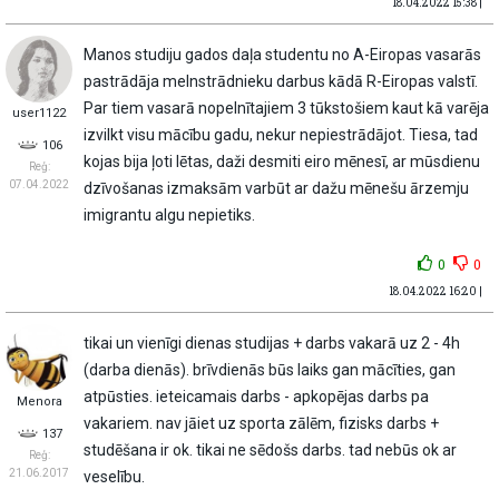
18.04.2022 15:38 |
Manos studiju gados daļa studentu no A-Eiropas vasarās
pastrādāja melnstrādnieku darbus kādā R-Eiropas valstī.
Par tiem vasarā nopelnītajiem 3 tūkstošiem kaut kā varēja
user1122
izvilkt visu mācību gadu, nekur nepiestrādājot. Tiesa, tad
106
kojas bija ļoti lētas, daži desmiti eiro mēnesī, ar mūsdienu
Reģ:
07.04.2022
dzīvošanas izmaksām varbūt ar dažu mēnešu ārzemju
imigrantu algu nepietiks.
0
0
18.04.2022 16:20 |
tikai un vienīgi dienas studijas + darbs vakarā uz 2 - 4h
(darba dienās). brīvdienās būs laiks gan mācīties, gan
atpūsties. ieteicamais darbs - apkopējas darbs pa
Menora
vakariem. nav jāiet uz sporta zālēm, fizisks darbs +
137
studēšana ir ok. tikai ne sēdošs darbs. tad nebūs ok ar
Reģ:
21.06.2017
veselību.