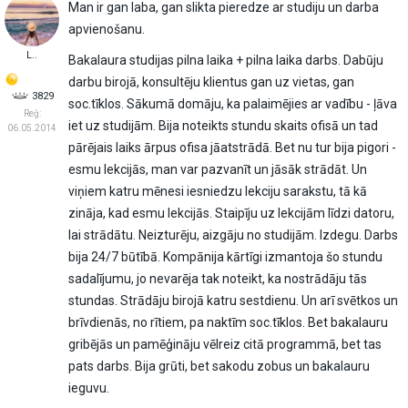
Man ir gan laba, gan slikta pieredze ar studiju un darba
apvienošanu.
L..
Bakalaura studijas pilna laika + pilna laika darbs. Dabūju
darbu birojā, konsultēju klientus gan uz vietas, gan
3829
soc.tīklos. Sākumā domāju, ka palaimējies ar vadību - ļāva
Reģ:
iet uz studijām. Bija noteikts stundu skaits ofisā un tad
06.05.2014
pārējais laiks ārpus ofisa jāatstrādā. Bet nu tur bija pigori -
esmu lekcijās, man var pazvanīt un jāsāk strādāt. Un
viņiem katru mēnesi iesniedzu lekciju sarakstu, tā kā
zināja, kad esmu lekcijās. Staipīju uz lekcijām līdzi datoru,
lai strādātu. Neizturēju, aizgāju no studijām. Izdegu. Darbs
bija 24/7 būtībā. Kompānija kārtīgi izmantoja šo stundu
sadalījumu, jo nevarēja tak noteikt, ka nostrādāju tās
stundas. Strādāju birojā katru sestdienu. Un arī svētkos un
brīvdienās, no rītiem, pa naktīm soc.tīklos. Bet bakalauru
gribējās un pamēģināju vēlreiz citā programmā, bet tas
pats darbs. Bija grūti, bet sakodu zobus un bakalauru
ieguvu.