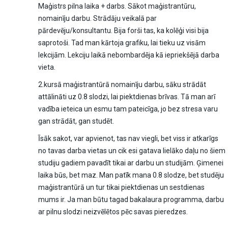
Maģistrs pilna laika + darbs. Sākot maģistrantūru,
nomainīju darbu. Strādāju veikalā par
pārdevēju/konsultantu. Bija forši tas, ka kolēģi visi bija
saprotoši. Tad man kārtoja grafiku, lai tieku uz visām
lekcijām. Lekciju laikā nebombardēja kā iepriekšējā darba
vieta.
2.kursā maģistrantūrā nomainīju darbu, sāku strādāt
attālināti uz 0.8 slodzi, lai piektdienas brīvas. Tā man arī
vadība ieteica un esmu tam pateicīga, jo bez stresa varu
gan strādāt, gan studēt.
Īsāk sakot, var apvienot, tas nav viegli, bet viss ir atkarīgs
no tavas darba vietas un cik esi gatava lielāko daļu no šiem
studiju gadiem pavadīt tikai ar darbu un studijām. Ģimenei
laika būs, bet maz. Man patīk mana 0.8 slodze, bet studēju
maģistrantūrā un tur tikai piektdienas un sestdienas
mums ir. Ja man būtu tagad bakalaura programma, darbu
ar pilnu slodzi neizvēlētos pēc savas pieredzes.