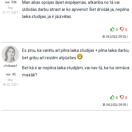
Man abas opcijas šķiet iespējamas, atkariba no tā vai
536
Reģ:
izdodas darbu atrast ar ko apvienot. Bet drošāk ja, nepilna
01.11.2021
laika studijas, ja ir jāizvēlas.
0
0
18.04.2022 09:32 |
Es zinu, ka varētu arī pilna laika studijas + pilna laika darbu,
bet gribu arī reizēm atpūsties
chikaaa1
Bet kā ir ar nepilna laika studijām, vai nav tā, ka tur iemāca
45
mazāk?
Reģ:
18.02.2021
0
0
18.04.2022 09:35 |