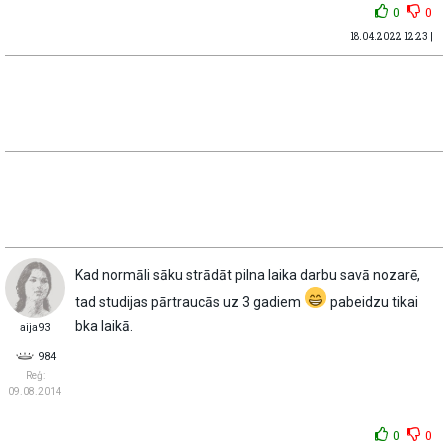
0
0
18.04.2022 12:23 |
Kad normāli sāku strādāt pilna laika darbu savā nozarē,
tad studijas pārtraucās uz 3 gadiem
pabeidzu tikai
bka laikā.
aija93
984
Reģ:
09.08.2014
0
0