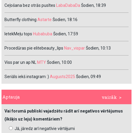
Ceļošana bez otrās pusītes
LabaDabaDa
Šodien, 18:39
Butterfly clothing
Astarte
Šodien, 18:16
IetekMeļu tops
Hubabuba
Šodien, 17:59
Procedūras pie elitebeauty_lips
Nav_vispar
Šodien, 10:13
Viss par un ap NL
MTY
Šodien, 10:00
Seriāls iekš instagram :)
Augusts2025
Šodien, 09:49
Aptauja
vairāk >
Vai forumā publiski vajadzētu rādīt arī negatīvos vērtējumus
(īkšķis uz leju) komentāriem?
Jā, jāredz arī negatīvie vērtējumi