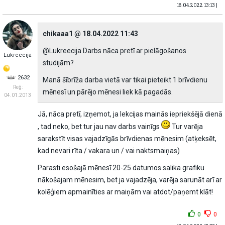
18.04.2022 13:13 |
chikaaa1 @ 18.04.2022 11:43
@Lukreecija Darbs nāca pretī ar pielāgošanos
Lukreecija
studijām?
2632
Manā šībrīža darba vietā var tikai pieteikt 1 brīvdienu
Reģ:
mēnesī un pārējo mēnesi liek kā pagadās.
04.01.2013
Jā, nāca pretī, izņemot, ja lekcijas mainās iepriekšējā dienā
, tad neko, bet tur jau nav darbs vainīgs
Tur varēja
sarakstīt visas vajadzīgās brīvdienas mēnesim (atķeksēt,
kad nevari rīta / vakara un / vai naktsmaiņas)
Parasti esošajā mēnesī 20-25.datumos salika grafiku
nākošajam mēnesim, bet ja vajadzēja, varēja sarunāt arī ar
kolēģiem apmainīties ar maiņām vai atdot/paņemt klāt!
0
0