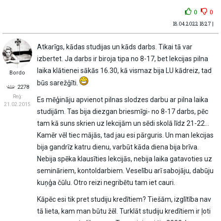
0
0
18.04.2022 18:27 |
Atkarīgs, kādas studijas un kāds darbs. Tikai tā var
izbertet. Ja darbs ir biroja tipa no 8-17, bet lekcijas pilna
laika klātienei sākās 16.30, kā vismaz bija LU kādreiz, tad
Bordo
būs sarežģīti.
2278
Reģ:
Es mēģināju apvienot pilnas slodzes darbu ar pilna laika
21.02.2015
studijām. Tas bija diezgan briesmīgi- no 8-17 darbs, pēc
tam kā suns skrien uz lekcijām un sēdi skolā līdz 21-22…
Kamēr vēl tiec mājās, tad jau esi pārguris. Un man lekcijas
bija gandrīz katru dienu, varbūt kāda diena bija brīva.
Nebija spēka klausīties lekcijās, nebija laika gatavoties uz
semināriem, kontoldarbiem. Veselību arī sabojāju, dabūju
kuņģa čūlu. Otro reizi negribētu tam iet cauri.
Kāpēc esi tik pret studiju kredītiem? Tiešām, izglītība nav
tā lieta, kam man būtu žēl. Turklāt studiju kredītiem ir ļoti