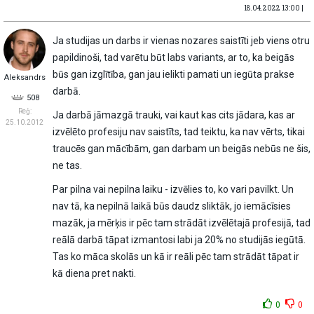
18.04.2022 13:00 |
Ja studijas un darbs ir vienas nozares saistīti jeb viens otru
papildinoši, tad varētu būt labs variants, ar to, ka beigās
būs gan izglītība, gan jau ielikti pamati un iegūta prakse
Aleksandrs
darbā.
508
Reģ:
Ja darbā jāmazgā trauki, vai kaut kas cits jādara, kas ar
25.10.2012
izvēlēto profesiju nav saistīts, tad teiktu, ka nav vērts, tikai
traucēs gan mācībām, gan darbam un beigās nebūs ne šis,
ne tas.
Par pilna vai nepilna laiku - izvēlies to, ko vari pavilkt. Un
nav tā, ka nepilnā laikā būs daudz sliktāk, jo iemācīsies
mazāk, ja mērķis ir pēc tam strādāt izvēlētajā profesijā, tad
reālā darbā tāpat izmantosi labi ja 20% no studijās iegūtā.
Tas ko māca skolās un kā ir reāli pēc tam strādāt tāpat ir
kā diena pret nakti.
0
0