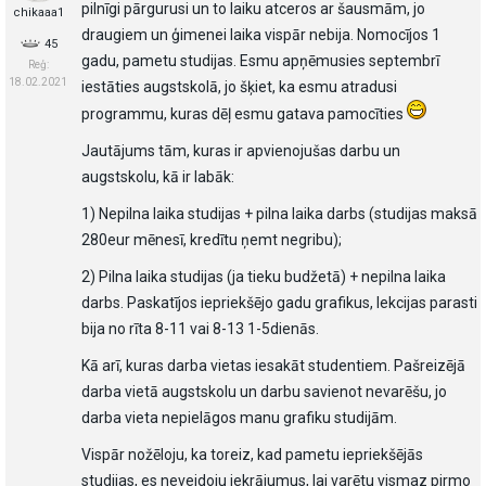
pilnīgi pārgurusi un to laiku atceros ar šausmām, jo
chikaaa1
draugiem un ģimenei laika vispār nebija. Nomocījos 1
45
gadu, pametu studijas. Esmu apņēmusies septembrī
Reģ:
18.02.2021
iestāties augstskolā, jo šķiet, ka esmu atradusi
programmu, kuras dēļ esmu gatava pamocīties
Jautājums tām, kuras ir apvienojušas darbu un
augstskolu, kā ir labāk:
1) Nepilna laika studijas + pilna laika darbs (studijas maksā
280eur mēnesī, kredītu ņemt negribu);
2) Pilna laika studijas (ja tieku budžetā) + nepilna laika
darbs. Paskatījos iepriekšējo gadu grafikus, lekcijas parasti
bija no rīta 8-11 vai 8-13 1-5dienās.
Kā arī, kuras darba vietas iesakāt studentiem. Pašreizējā
darba vietā augstskolu un darbu savienot nevarēšu, jo
darba vieta nepielāgos manu grafiku studijām.
Vispār nožēloju, ka toreiz, kad pametu iepriekšējās
studijas, es neveidoju iekrājumus, lai varētu vismaz pirmo