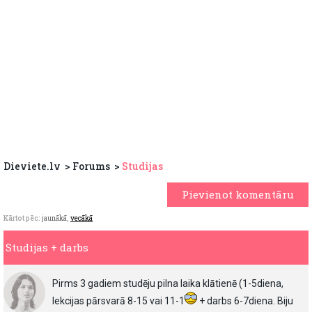
Dieviete.lv
Forums
Studijas
Pievienot komentāru
Kārtot pēc:
jaunākā
,
vecākā
Studijas + darbs
Pirms 3 gadiem studēju pilna laika klātienē (1-5diena,
lekcijas pārsvarā 8-15 vai 11-1
+ darbs 6-7diena. Biju