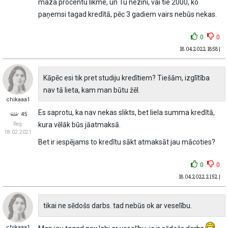
maza procentu likme, un Tu nezini, vai tie 2000, ko
paņemsi tagad kredītā, pēc 3 gadiem vairs nebūs nekas.
0
0
18.04.2022 18:58 |
Kāpēc esi tik pret studiju kredītiem? Tiešām, izglītība
nav tā lieta, kam man būtu žēl.
chikaaa1
Es saprotu, ka nav nekas slikts, bet liela summa kredītā,
45
kura vēlāk būs jāatmaksā.
Reģ:
18.02.2021
Bet ir iespējams to kredītu sākt atmaksāt jau mācoties?
0
0
18.04.2022 21:52 |
tikai ne sēdošs darbs. tad nebūs ok ar veselību.
chikaaa1