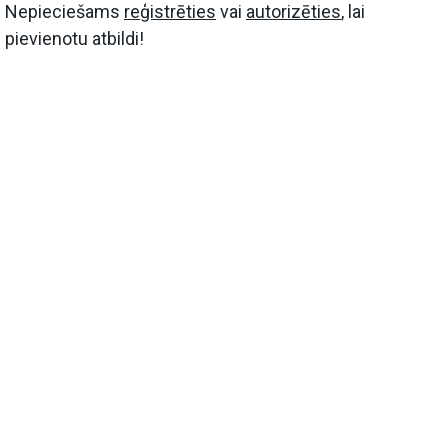
Nepieciešams
reģistrēties
vai
autorizēties
, lai
pievienotu atbildi!