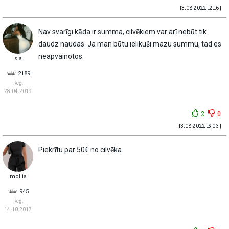
13.08.2022 12:16 |
Nav svarīgi kāda ir summa, cilvēkiem var arī nebūt tik
daudz naudas. Ja man būtu ielikuši mazu summu, tad es
neapvainotos.
sla
2189
Reģ:
28.04.2019
2
0
13.08.2022 15:03 |
Piekrītu par 50€ no cilvēka.
mollia
945
Reģ:
14.10.2017