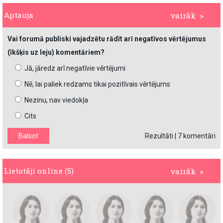
Aptauja
vairāk >
Vai forumā publiski vajadzētu rādīt arī negatīvos vērtējumus
(īkšķis uz leju) komentāriem?
Jā, jāredz arī negatīvie vērtējumi
Nē, lai paliek redzams tikai pozitīvais vērtējums
Nezinu, nav viedokļa
Cits
Rezultāti
|
7 komentāri
Lietotāji online (5)
vairāk >