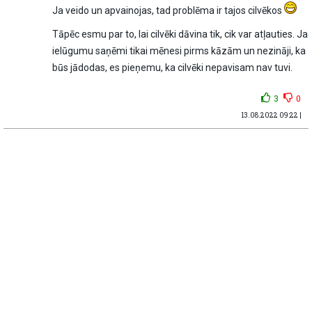
Ja veido un apvainojas, tad problēma ir tajos cilvēkos
Tāpēc esmu par to, lai cilvēki dāvina tik, cik var atļauties. Ja
ielūgumu saņēmi tikai mēnesi pirms kāzām un nezināji, ka
būs jādodas, es pieņemu, ka cilvēki nepavisam nav tuvi.
3
0
13.08.2022 09:22 |