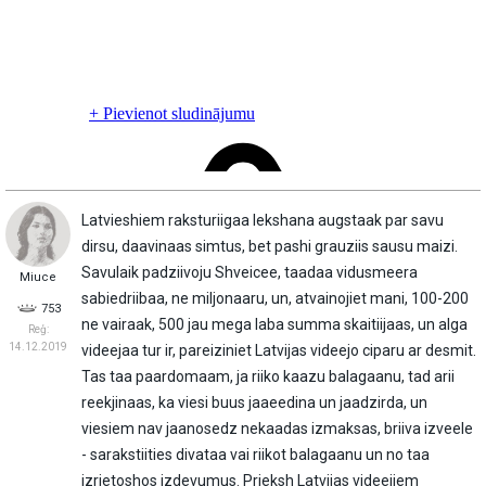
Latvieshiem raksturiigaa lekshana augstaak par savu
dirsu, daavinaas simtus, bet pashi grauziis sausu maizi.
Savulaik padziivoju Shveicee, taadaa vidusmeera
Miuce
sabiedriibaa, ne miljonaaru, un, atvainojiet mani, 100-200
753
ne vairaak, 500 jau mega laba summa skaitiijaas, un alga
Reģ:
14.12.2019
videejaa tur ir, pareiziniet Latvijas videejo ciparu ar desmit.
Tas taa paardomaam, ja riiko kaazu balagaanu, tad arii
reekjinaas, ka viesi buus jaaeedina un jaadzirda, un
viesiem nav jaanosedz nekaadas izmaksas, briiva izveele
- sarakstiities divataa vai riikot balagaanu un no taa
izrietoshos izdevumus. Prieksh Latvijas videejiem