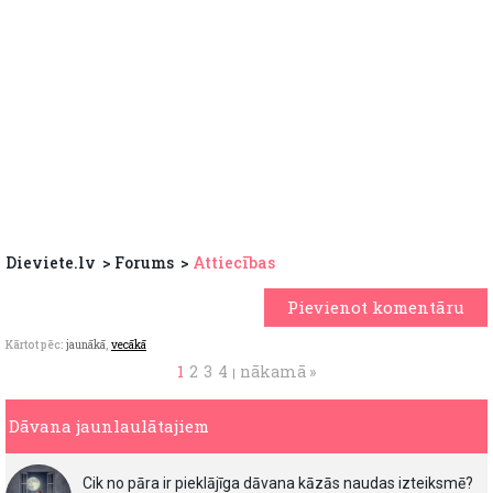
Dieviete.lv
Forums
Attiecības
Pievienot komentāru
Kārtot pēc:
jaunākā
,
vecākā
1
2
3
4
nākamā »
|
Dāvana jaunlaulātajiem
Cik no pāra ir pieklājīga dāvana kāzās naudas izteiksmē?