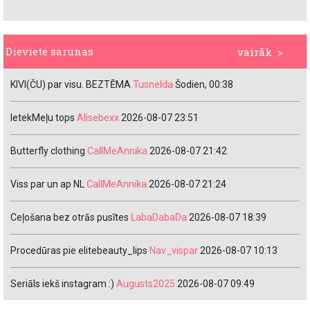
Dieviete sarunas
vairāk >
KIVI(ČU) par visu. BEZTĒMA
Tusnelda
Šodien, 00:38
IetekMeļu tops
Alisebexx
2026-08-07 23:51
Butterfly clothing
CallMeAnnika
2026-08-07 21:42
Viss par un ap NL
CallMeAnnika
2026-08-07 21:24
Ceļošana bez otrās pusītes
LabaDabaDa
2026-08-07 18:39
Procedūras pie elitebeauty_lips
Nav_vispar
2026-08-07 10:13
Seriāls iekš instagram :)
Augusts2025
2026-08-07 09:49