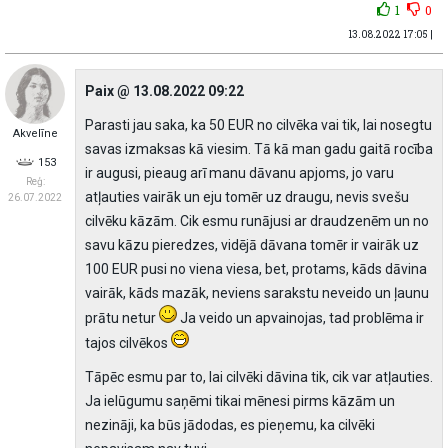
1
0
13.08.2022 17:05 |
Paix @ 13.08.2022 09:22
Parasti jau saka, ka 50 EUR no cilvēka vai tik, lai nosegtu
Akvelīne
savas izmaksas kā viesim. Tā kā man gadu gaitā rocība
153
ir augusi, pieaug arī manu dāvanu apjoms, jo varu
Reģ:
atļauties vairāk un eju tomēr uz draugu, nevis svešu
26.07.2022
cilvēku kāzām. Cik esmu runājusi ar draudzenēm un no
savu kāzu pieredzes, vidējā dāvana tomēr ir vairāk uz
100 EUR pusi no viena viesa, bet, protams, kāds dāvina
vairāk, kāds mazāk, neviens sarakstu neveido un ļaunu
prātu netur
Ja veido un apvainojas, tad problēma ir
tajos cilvēkos
Tāpēc esmu par to, lai cilvēki dāvina tik, cik var atļauties.
Ja ielūgumu saņēmi tikai mēnesi pirms kāzām un
nezināji, ka būs jādodas, es pieņemu, ka cilvēki