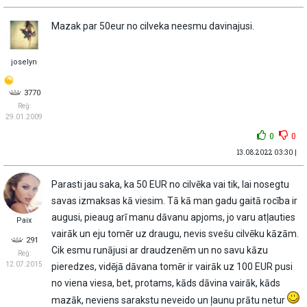
Mazak par 50eur no cilveka neesmu davinajusi.
joselyn
3770
Reģ:
29.01.2009
0
0
13.08.2022 03:30 |
Parasti jau saka, ka 50 EUR no cilvēka vai tik, lai nosegtu
savas izmaksas kā viesim. Tā kā man gadu gaitā rocība ir
augusi, pieaug arī manu dāvanu apjoms, jo varu atļauties
Paix
vairāk un eju tomēr uz draugu, nevis svešu cilvēku kāzām.
291
Cik esmu runājusi ar draudzenēm un no savu kāzu
Reģ:
12.07.2015
pieredzes, vidējā dāvana tomēr ir vairāk uz 100 EUR pusi
no viena viesa, bet, protams, kāds dāvina vairāk, kāds
mazāk, neviens sarakstu neveido un ļaunu prātu netur