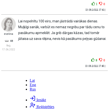
1
0
13.08.2022 17:41 |
Lai nopelnītu 100 eiro, man jāstrādā vairākas dienas.
Muļķīgi sanāk, varbūt es nemaz negribu par tādu cenu to
pasākumu apmeklēt. Ja grib dārgas kāzas, tad tomēr
eveIina
jātaisa uz sava rēķina, nevis kā pasākums peļņas gūšanai.
48
Reģ:
17.06.2022
8
0
13.08.2022 17:45 |