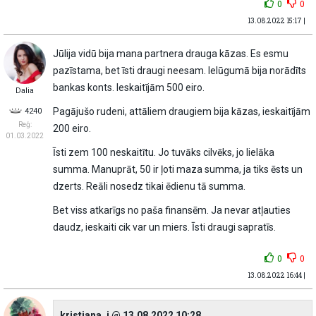
0
0
13.08.2022 15:17 |
Jūlija vidū bija mana partnera drauga kāzas. Es esmu
pazīstama, bet īsti draugi neesam. Ielūgumā bija norādīts
bankas konts. Ieskaitījām 500 eiro.
Dalia
Pagājušo rudeni, attāliem draugiem bija kāzas, ieskaitījām
4240
Reģ:
200 eiro.
01.03.2022
Īsti zem 100 neskaitītu. Jo tuvāks cilvēks, jo lielāka
summa. Manuprāt, 50 ir ļoti maza summa, ja tiks ēsts un
dzerts. Reāli nosedz tikai ēdienu tā summa.
Bet viss atkarīgs no paša finansēm. Ja nevar atļauties
daudz, ieskaiti cik var un miers. Īsti draugi sapratīs.
0
0
13.08.2022 16:44 |
kristiana_i @ 13.08.2022 10:28