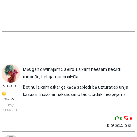
Mēs gan dāvinājām 50 eiro. Laikam neesam nekādi
miljonāri, bet gan jauni cilvēki.
kristiana_i
Bet nu laikam atkarīgs kādā sabiedrībā uzturaties un ja
kāzas ir muižā ar nakšņošanu tad citādāk….iespējams.
2735
Reģ:
21.06.2011
0
0
13.08.2022 10:28 |