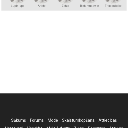
Lupinlups
Ariete
Zetax
Rietumusawle
Fitnessbabe
Sākums
Forums
Mode
Skaistumkopšana
Attiecības