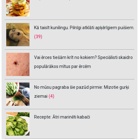
Kā taisīt kunilingu. Pilnīgi atklāti apķērīgiem puišiem.
(39)
Vai ērces tiešām krīt no kokiem? Speciālisti skaidro
populārākos mītus par ērcēm
No mūsu pagraba šie pazūd pirmie: Mizotie gurķi
ziemai
(4)
Recepte: Ātri marinēti kabači