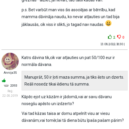
greznas—aiziet, ja nevari, tad taisi kādas vari.
p.s. Bet varbūt man viss šis asociējas ar bērnību, kad
mamma dāvināja naudu, ko nevar atļauties un tad bija
jāklausās, cik viss ir slikti, jo tagad nav naudas.
2
0
13.08.2022 18:30 |
Katrs dāvina tik,cik var atļauties un pat 50/100 eur ir
normāla dāvana.
Annija35
Manuprāt, 50 ir ļoti maza summa, ja tiks ēsts un dzerts.
Reāli nosedz tikai ēdienu tā summa.
2093
Reģ:
22.05.2019
Kāpēc ejot uz kāzām ir jādomā,vai ar savu dāvanu
nosegšu apēsto un izdzerto?
Vai tad kāzas taisa ar domu atpelnīt visu ar viesu
dāvanām,vai tomēr,lai tā diena būtu īpaša pašam pārim?