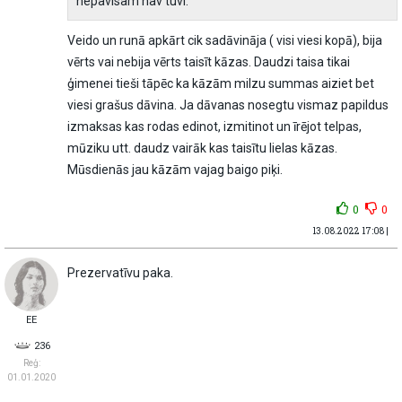
nepavisam nav tuvi.
Veido un runā apkārt cik sadāvināja ( visi viesi kopā), bija
vērts vai nebija vērts taisīt kāzas. Daudzi taisa tikai
ģimenei tieši tāpēc ka kāzām milzu summas aiziet bet
viesi grašus dāvina. Ja dāvanas nosegtu vismaz papildus
izmaksas kas rodas edinot, izmitinot un īrējot telpas,
mūziku utt. daudz vairāk kas taisītu lielas kāzas.
Mūsdienās jau kāzām vajag baigo piķi.
0
0
13.08.2022 17:08 |
Prezervatīvu paka.
EE
236
Reģ:
01.01.2020