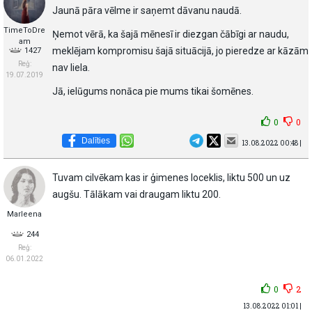
Jaunā pāra vēlme ir saņemt dāvanu naudā.
TimeToDre
Ņemot vērā, ka šajā mēnesī ir diezgan čābīgi ar naudu,
am
meklējam kompromisu šajā situācijā, jo pieredze ar kāzām
1427
Reģ:
nav liela.
19.07.2019
Jā, ielūgums nonāca pie mums tikai šomēnes.
0
0
Dalīties
13.08.2022 00:48 |
Tuvam cilvēkam kas ir ģimenes loceklis, liktu 500 un uz
augšu. Tālākam vai draugam liktu 200.
Marleena
244
Reģ:
06.01.2022
0
2
13.08.2022 01:01 |