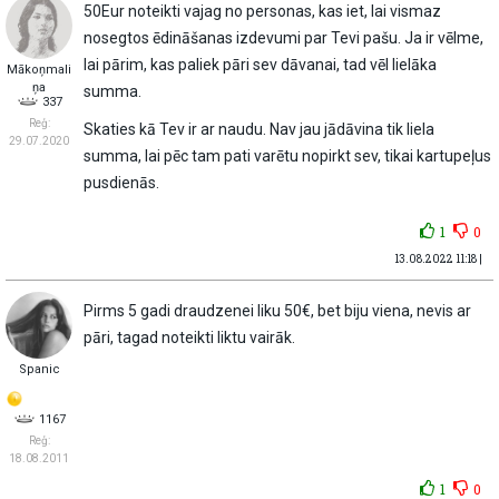
50Eur noteikti vajag no personas, kas iet, lai vismaz
nosegtos ēdināšanas izdevumi par Tevi pašu. Ja ir vēlme,
lai pārim, kas paliek pāri sev dāvanai, tad vēl lielāka
Mākoņmali
ņa
summa.
337
Reģ:
Skaties kā Tev ir ar naudu. Nav jau jādāvina tik liela
29.07.2020
summa, lai pēc tam pati varētu nopirkt sev, tikai kartupeļus
pusdienās.
1
0
13.08.2022 11:18 |
Pirms 5 gadi draudzenei liku 50€, bet biju viena, nevis ar
pāri, tagad noteikti liktu vairāk.
Spanic
1167
Reģ:
18.08.2011
1
0