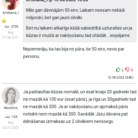
Mēs gan dāvinājām 50 eiro. Laikam neesam nekādi
kristiana_i
miljonāri, bet gan jauni cilvēki.
2735
Bet nu laikam atkarīgs kādā sabiedrībā uzturaties un ja
Reģ:
kāzas ir muižā ar nakšņošanu tad citādāk….iespējams.
21.06.2011
Nepieminēju, ka tas bija no pāra, tie 50 eiro, nevis par
personu.
1
0
13.08.2022 16:48 |
Ja paštaisītas kāzas nomalē, un esat knapi 20 gadnieki tad
ne mazāk kā 100 eur (esat pāris), ja rīga un 30gadnieki tad
ne mazāk kā 200. Ja ar nakšņošanu un apmaksā pāris
Akvelīne
noteikti nem mazāk kā 200. Savādāk Jūsu dāvana pat
153
ēdināšanas izmaksas uz 2 cilvēkiem nenosegs.
Reģ:
26.07.2022