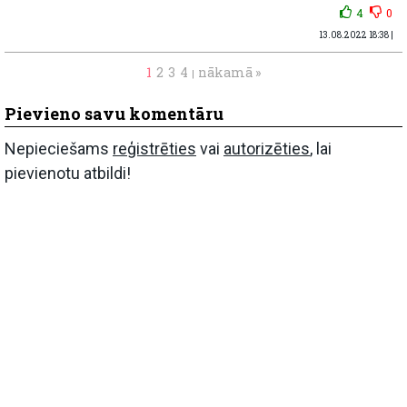
4
0
13.08.2022 18:38 |
1
2
3
4
nākamā »
|
Pievieno savu komentāru
Nepieciešams
reģistrēties
vai
autorizēties
, lai
pievienotu atbildi!