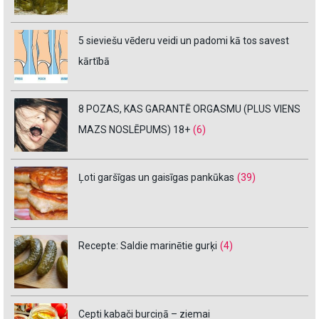
5 sieviešu vēderu veidi un padomi kā tos savest
kārtībā
8 POZAS, KAS GARANTĒ ORGASMU (PLUS VIENS
MAZS NOSLĒPUMS) 18+
(6)
Ļoti garšīgas un gaisīgas pankūkas
(39)
Recepte: Saldie marinētie gurķi
(4)
Cepti kabači burciņā – ziemai