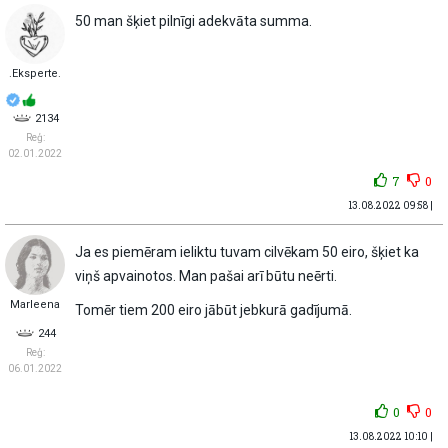
50 man šķiet pilnīgi adekvāta summa.
.Eksperte.
2134
Reģ:
02.01.2022
7
0
13.08.2022 09:58 |
Ja es piemēram ieliktu tuvam cilvēkam 50 eiro, šķiet ka
viņš apvainotos. Man pašai arī būtu neērti.
Marleena
Tomēr tiem 200 eiro jābūt jebkurā gadījumā.
244
Reģ:
06.01.2022
0
0
13.08.2022 10:10 |