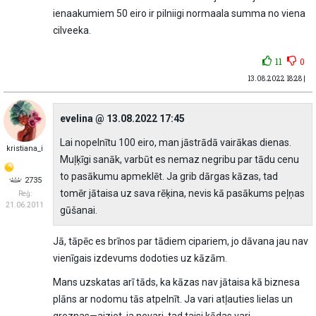
ienaakumiem 50 eiro ir pilniigi normaala summa no viena
cilveeka.
11
0
13.08.2022 18:28 |
eveIina @ 13.08.2022 17:45
Lai nopelnītu 100 eiro, man jāstrādā vairākas dienas.
kristiana_i
Muļķīgi sanāk, varbūt es nemaz negribu par tādu cenu
to pasākumu apmeklēt. Ja grib dārgas kāzas, tad
2735
tomēr jātaisa uz sava rēķina, nevis kā pasākums peļņas
Reģ:
21.06.2011
gūšanai.
Jā, tāpēc es brīnos par tādiem cipariem, jo dāvana jau nav
vienīgais izdevums dodoties uz kāzām.
Mans uzskatas arī tāds, ka kāzas nav jātaisa kā biznesa
plāns ar nodomu tās atpelnīt. Ja vari atļauties lielas un