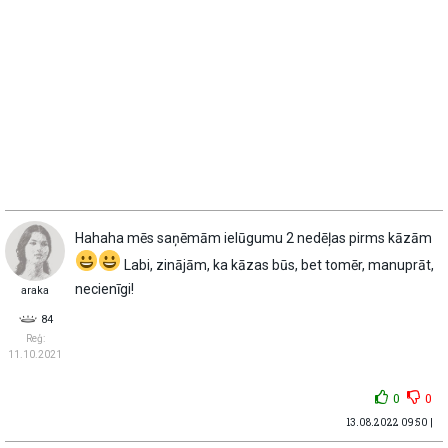
Hahaha mēs saņēmām ielūgumu 2 nedēļas pirms kāzām
Labi, zinājām, ka kāzas būs, bet tomēr, manuprāt,
necienīgi!
araka
84
Reģ:
11.10.2021
0
0
13.08.2022 09:50 |