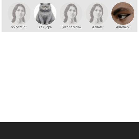
Spindzele7
Asā Ķepa
Roze sarkanā
krmmm
Aurora22