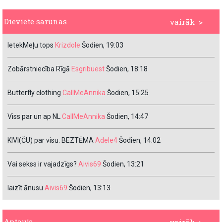
Dieviete sarunas
vairāk >
IetekMeļu tops
Krizdole
Šodien, 19:03
Zobārstniecība Rīgā
Esgribuest
Šodien, 18:18
Butterfly clothing
CallMeAnnika
Šodien, 15:25
Viss par un ap NL
CallMeAnnika
Šodien, 14:47
KIVI(ČU) par visu. BEZTĒMA
Adele4
Šodien, 14:02
Vai sekss ir vajadzīgs?
Aivis69
Šodien, 13:21
laizīt ānusu
Aivis69
Šodien, 13:13
Aptauja