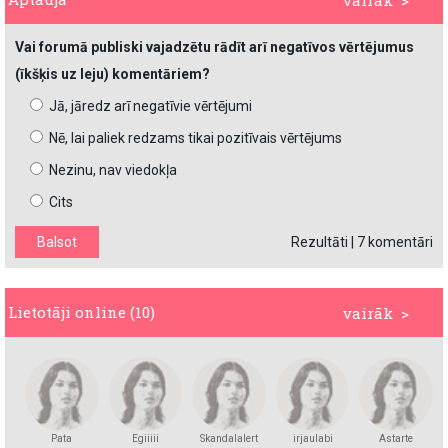
vairāk >
Vai forumā publiski vajadzētu rādīt arī negatīvos vērtējumus
(īkšķis uz leju) komentāriem?
Jā, jāredz arī negatīvie vērtējumi
Nē, lai paliek redzams tikai pozitīvais vērtējums
Nezinu, nav viedokļa
Cits
Rezultāti
|
7 komentāri
Lietotāji online (10)
vairāk >
Pata
Egiiiii
Skandalalert
irjaulabi
Astarte