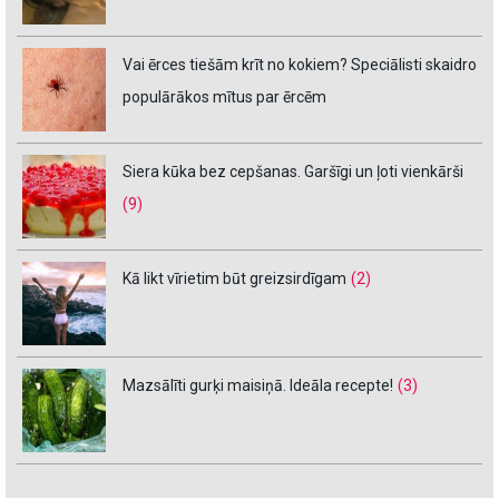
Vai ērces tiešām krīt no kokiem? Speciālisti skaidro
populārākos mītus par ērcēm
Siera kūka bez cepšanas. Garšīgi un ļoti vienkārši
(9)
Kā likt vīrietim būt greizsirdīgam
(2)
Mazsālīti gurķi maisiņā. Ideāla recepte!
(3)