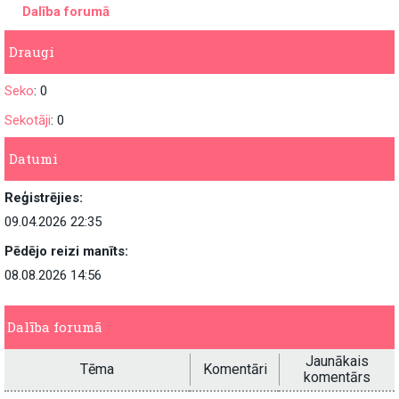
Dalība forumā
Draugi
Seko
: 0
Sekotāji
: 0
Datumi
Reģistrējies:
09.04.2026 22:35
Pēdējo reizi manīts:
08.08.2026 14:56
Dalība forumā
Jaunākais
Tēma
Komentāri
komentārs