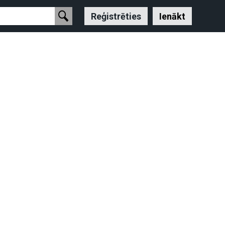
Reģistrēties
Ienākt