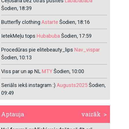
Ceļošana bez otrās pusītes
LabaDabaDa
Šodien, 18:39
Butterfly clothing
Astarte
Šodien, 18:16
IetekMeļu tops
Hubabuba
Šodien, 17:59
Procedūras pie elitebeauty_lips
Nav_vispar
Šodien, 10:13
Viss par un ap NL
MTY
Šodien, 10:00
Seriāls iekš instagram :)
Augusts2025
Šodien,
09:49
Aptauja
vairāk >