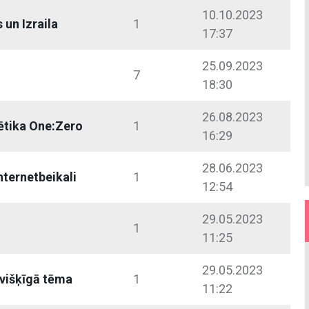
10.10.2023
 un Izraila
1
17:37
25.09.2023
7
18:30
26.08.2023
tika One:Zero
1
16:29
28.06.2023
nternetbeikali
1
12:54
29.05.2023
1
11:25
29.05.2023
evišķīgā tēma
1
11:22