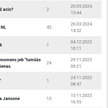
20.05.2024
ž acīs?
2
15:44
26.03.2024
p NL
45
14:52
04.12.2023
4
1
10:11
enomens jeb "tumšās
29.11.2023
24
ienas.
09:21
24.11.2023
Y
1
08:47
13.11.2023
a Jansone
15
16:55