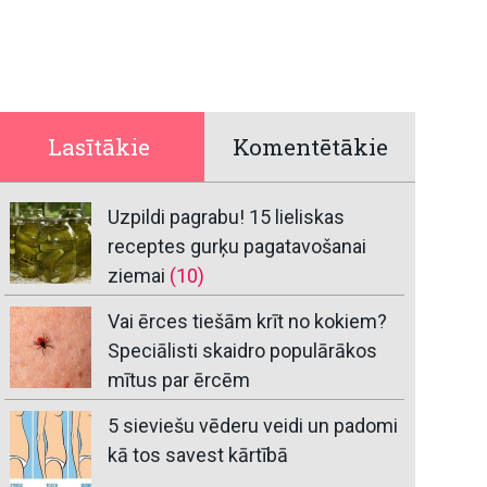
Lasītākie
Komentētākie
Uzpildi pagrabu! 15 lieliskas
receptes gurķu pagatavošanai
ziemai
(10)
Vai ērces tiešām krīt no kokiem?
Speciālisti skaidro populārākos
mītus par ērcēm
5 sieviešu vēderu veidi un padomi
kā tos savest kārtībā