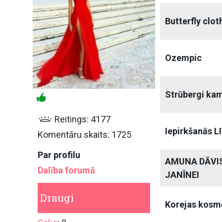
Butterfly clot
Ozempic
Strūbergi kam 
Reitings: 4177
Iepirkšanās L
Komentāru skaits: 1725
Par profilu
AMUNA DĀVIS
Dalība forumā
JANĪNEI
Draugi
Korejas kosm