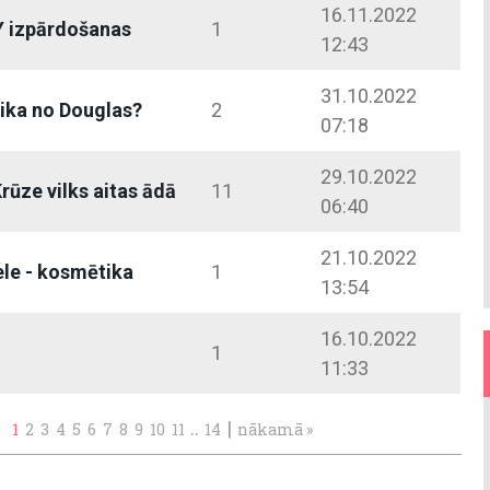
16.11.2022
 izpārdošanas
1
12:43
31.10.2022
ika no Douglas?
2
07:18
29.10.2022
rūze vilks aitas ādā
11
06:40
21.10.2022
le - kosmētika
1
13:54
16.10.2022
1
11:33
..
|
1
2
3
4
5
6
7
8
9
10
11
14
nākamā »