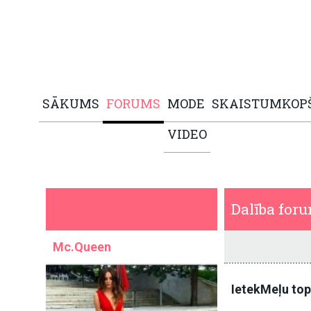
SĀKUMS
FORUMS
MODE
SKAISTUMKOP
VIDEO
Dalība for
Mc.Queen
IetekMeļu to