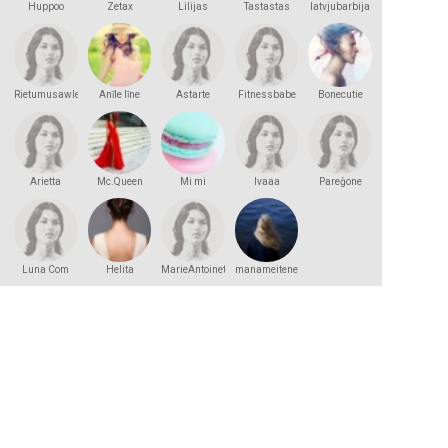
Huppoo
Zetax
Lilijas
Tastastas
latvjubarbija
Rietumusawle
Anīle līne
Astarte
Fitnessbabe
Bonecutie
Arietta
Mc.Queen
Mi mi
lvaaa
Pareģone
Luna Com
Helita
MarieAntoinette
manameitene
2000