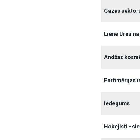
Gazas sektors
Liene Uresina
Andžas kosmē
Parfimērijas i
Iedegums
Hokejisti - si