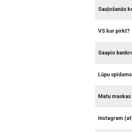
Sauļošanās k
VS kur pirkt?
Saapio bankr
Lūpu spīdums 
Matu maskas
Instagram (at