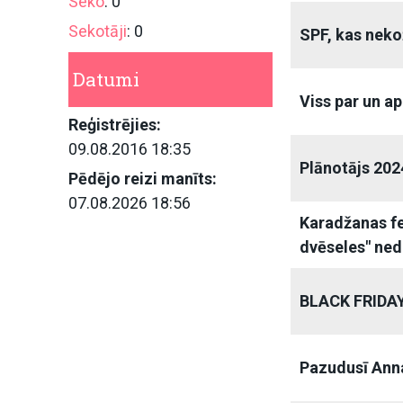
Seko
: 0
Sekotāji
: 0
SPF, kas neko
Datumi
Viss par un a
Reģistrējies:
09.08.2016 18:35
Plānotājs 202
Pēdējo reizi manīts:
07.08.2026 18:56
Karadžanas f
dvēseles" ned
BLACK FRIDA
Pazudusī Ann