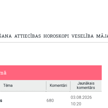
ŠANA
ATTIECĪBAS
HOROSKOPI
VESELĪBA
MĀJ
umā
Jaunākais
Tēma
Komentāri
komentārs
03.08.2026
ps
680
10:20