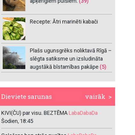
apķērīgiem puišiem.
(39)
Recepte: Ātri marinēti kabači
Plašs ugunsgrēks noliktavā Rīgā –
slēgta satiksme un izsludināta
augstākā bīstamības pakāpe
(5)
Dieviete sarunas
vairāk >
KIVI(ČU) par visu. BEZTĒMA
LabaDabaDa
Šodien, 18:45