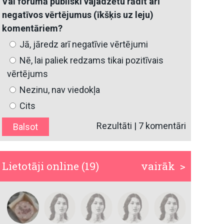
Vai forumā publiski vajadzētu rādīt arī
negatīvos vērtējumus (īkšķis uz leju)
komentāriem?
Jā, jāredz arī negatīvie vērtējumi
Nē, lai paliek redzams tikai pozitīvais
vērtējums
Nezinu, nav viedokļa
Cits
Rezultāti
|
7 komentāri
Lietotāji online (19)
vairāk >