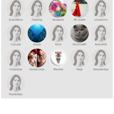
Dubultdesa
Cheating
despacito
Mc.Queen
zinunezinu
LilyLady
Euclid
Korre
Hermiine89
Ances866
Hubabuba
vienkarsinav
Mashka
Naģe
latvjubarbija
Kakashka
Pačukstēšu