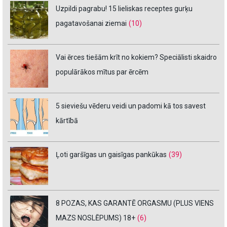
Uzpildi pagrabu! 15 lieliskas receptes gurķu
pagatavošanai ziemai
(10)
Vai ērces tiešām krīt no kokiem? Speciālisti skaidro
populārākos mītus par ērcēm
5 sieviešu vēderu veidi un padomi kā tos savest
kārtībā
Ļoti garšīgas un gaisīgas pankūkas
(39)
8 POZAS, KAS GARANTĒ ORGASMU (PLUS VIENS
MAZS NOSLĒPUMS) 18+
(6)