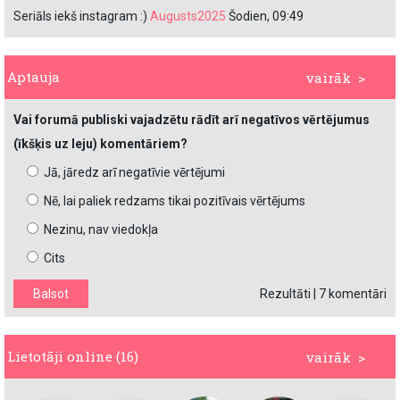
Seriāls iekš instagram :)
Augusts2025
Šodien, 09:49
Aptauja
vairāk >
Vai forumā publiski vajadzētu rādīt arī negatīvos vērtējumus
(īkšķis uz leju) komentāriem?
Jā, jāredz arī negatīvie vērtējumi
Nē, lai paliek redzams tikai pozitīvais vērtējums
Nezinu, nav viedokļa
Cits
Rezultāti
|
7 komentāri
Lietotāji online (16)
vairāk >