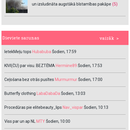
un izsludināta augstākā bīstamības pakāpe
(5)
Dieviete sarunas
vairāk >
IetekMeļu tops
Hubabuba
Šodien, 17:59
KIVI(ČU) par visu. BEZTĒMA
Hermiine89
Šodien, 17:53
Ceļošana bez otrās pusītes
Murmurmur
Šodien, 17:00
Butterfly clothing
LabaDabaDa
Šodien, 13:03
Procedūras pie elitebeauty_lips
Nav_vispar
Šodien, 10:13
Viss par un ap NL
MTY
Šodien, 10:00