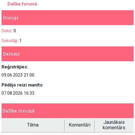
Dalība forumā
Draugi
Seko
: 0
Sekotāji
: 1
Datumi
Reģistrējies:
09.06.2023 21:00
Pēdējo reizi manīts:
07.08.2026 16:33
Dalība forumā
Jaunākais
Tēma
Komentāri
komentārs