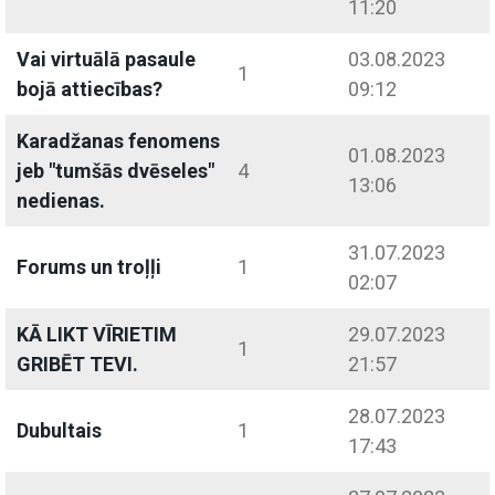
11:20
Vai virtuālā pasaule
03.08.2023
1
bojā attiecības?
09:12
Karadžanas fenomens
01.08.2023
jeb "tumšās dvēseles"
4
13:06
nedienas.
31.07.2023
Forums un troļļi
1
02:07
KĀ LIKT VĪRIETIM
29.07.2023
1
GRIBĒT TEVI.
21:57
28.07.2023
Dubultais
1
17:43