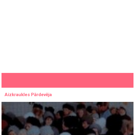
Aizkraukles Pārdevēja