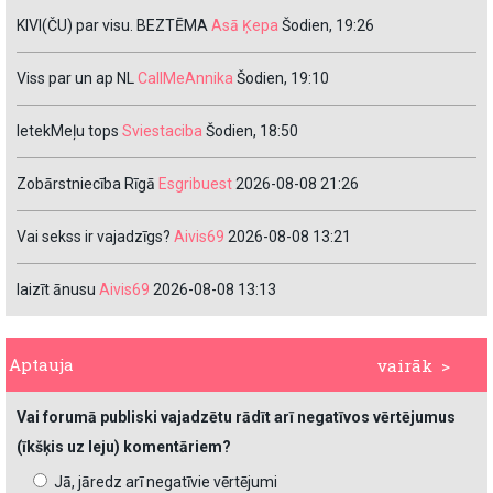
KIVI(ČU) par visu. BEZTĒMA
Asā Ķepa
Šodien, 19:26
Viss par un ap NL
CallMeAnnika
Šodien, 19:10
IetekMeļu tops
Sviestaciba
Šodien, 18:50
Zobārstniecība Rīgā
Esgribuest
2026-08-08 21:26
Vai sekss ir vajadzīgs?
Aivis69
2026-08-08 13:21
laizīt ānusu
Aivis69
2026-08-08 13:13
Aptauja
vairāk >
Vai forumā publiski vajadzētu rādīt arī negatīvos vērtējumus
(īkšķis uz leju) komentāriem?
Jā, jāredz arī negatīvie vērtējumi