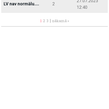
27.07.2023
LV nav normālu....
2
12:40
|
1
2
3
nākamā »