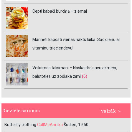
Cepti kabači burciņā – ziemai
Marinēti kāposti vienas nakts laikā. Sāc dienu ar
vitamīnu trieciendevu!
Veiksmes talismani – Noskaidro savu akmeni,
balstoties uz zodiaka zīmi
(6)
Dieviete sarunas
vairāk >
Butterfly clothing
CallMeAnnika
Šodien, 19:50