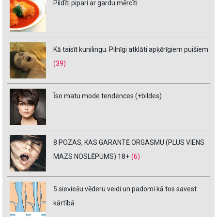
Pildīti pipari ar gardu mērcīti
Kā taisīt kunilingu. Pilnīgi atklāti apķērīgiem puišiem.
(39)
Īso matu mode tendences (+bildes)
8 POZAS, KAS GARANTĒ ORGASMU (PLUS VIENS
MAZS NOSLĒPUMS) 18+
(6)
5 sieviešu vēderu veidi un padomi kā tos savest
kārtībā