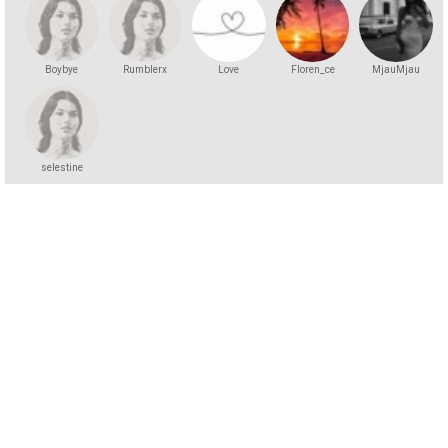
Boybye
Rumblerx
Love
Floren_ce
MjauMjau
selestine