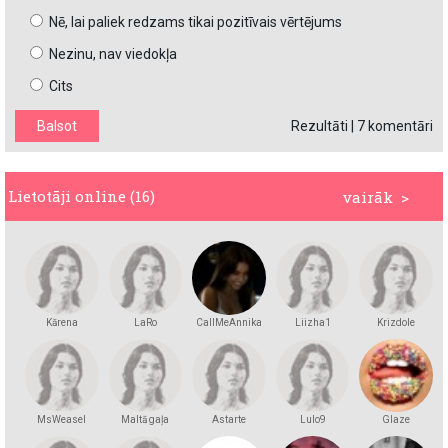
Nē, lai paliek redzams tikai pozitīvais vērtējums
Nezinu, nav viedokļa
Cits
Rezultāti
|
7 komentāri
Lietotāji online (16)
vairāk >
Kārena
LaRo
CallMeAnnika
Liizha1
Krizdole
MsWeasel
Maltā gaļa
Astarte
Lulo9
Glaze