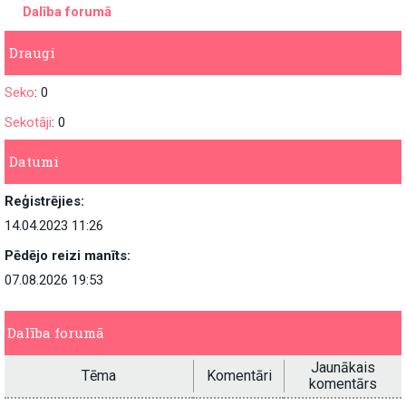
Dalība forumā
Draugi
Seko
: 0
Sekotāji
: 0
Datumi
Reģistrējies:
14.04.2023 11:26
Pēdējo reizi manīts:
07.08.2026 19:53
Dalība forumā
Jaunākais
Tēma
Komentāri
komentārs