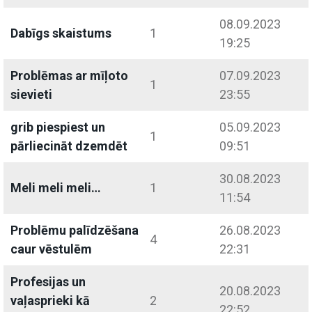
08.09.2023
Dabīgs skaistums
1
19:25
Problēmas ar mīļoto
07.09.2023
1
sievieti
23:55
grib piespiest un
05.09.2023
1
pārliecināt dzemdēt
09:51
30.08.2023
Meli meli meli…
1
11:54
Problēmu palīdzēšana
26.08.2023
4
caur vēstulēm
22:31
Profesijas un
20.08.2023
vaļasprieki kā
2
22:52