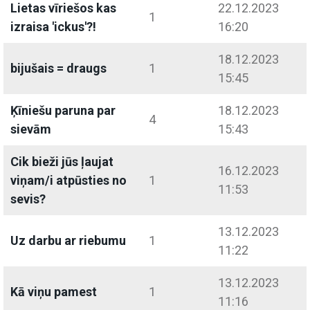
Lietas vīriešos kas
22.12.2023
1
izraisa 'ickus'?!
16:20
18.12.2023
bijušais = draugs
1
15:45
Ķīniešu paruna par
18.12.2023
4
sievām
15:43
Cik bieži jūs ļaujat
16.12.2023
viņam/i atpūsties no
1
11:53
sevis?
13.12.2023
Uz darbu ar riebumu
1
11:22
13.12.2023
Kā viņu pamest
1
11:16