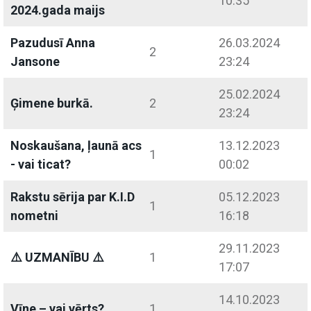
10:35
2024.gada maijs
Pazudusī Anna
26.03.2024
2
Jansone
23:24
25.02.2024
Ģimene burkā.
2
23:24
Noskaušana, ļaunā acs
13.12.2023
1
- vai ticat?
00:02
Rakstu sērija par K.I.D
05.12.2023
1
nometni
16:18
29.11.2023
⚠️ UZMANĪBU ⚠️
1
17:07
14.10.2023
Vīne – vai vērts?
1