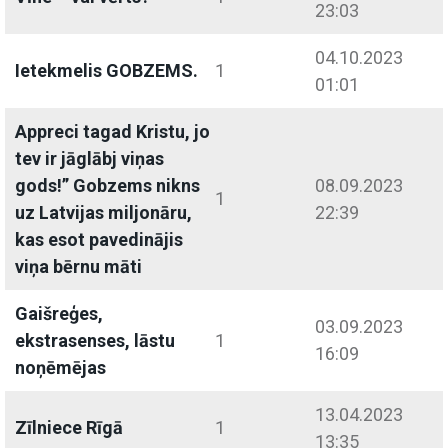
23:03
04.10.2023
Ietekmelis GOBZEMS.
1
01:01
Appreci tagad Kristu, jo
tev ir jāglābj viņas
gods!” Gobzems nikns
08.09.2023
1
uz Latvijas miljonāru,
22:39
kas esot pavedinājis
viņa bērnu māti
Gaišreģes,
03.09.2023
ekstrasenses, lāstu
1
16:09
noņēmējas
13.04.2023
Zīlniece Rīgā
1
13:35