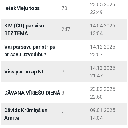
22.05.2026
IetekMeļu tops
70
22:49
KIVI(ČU) par visu.
14.04.2026
247
BEZTĒMA
13:04
Vai pāršāvu pār strīpu
14.12.2025
1
ar savu uzvedību?
22:07
14.12.2025
Viss par un ap NL
7
21:47
23.02.2025
DĀVANA VĪRIEŠU DIENĀ
3
22:50
Dāvids Krūmiņš un
09.01.2025
1
Arnita
14:04