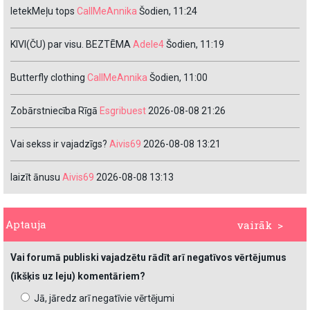
IetekMeļu tops
CallMeAnnika
Šodien, 11:24
KIVI(ČU) par visu. BEZTĒMA
Adele4
Šodien, 11:19
Butterfly clothing
CallMeAnnika
Šodien, 11:00
Zobārstniecība Rīgā
Esgribuest
2026-08-08 21:26
Vai sekss ir vajadzīgs?
Aivis69
2026-08-08 13:21
laizīt ānusu
Aivis69
2026-08-08 13:13
Aptauja
vairāk >
Vai forumā publiski vajadzētu rādīt arī negatīvos vērtējumus
(īkšķis uz leju) komentāriem?
Jā, jāredz arī negatīvie vērtējumi