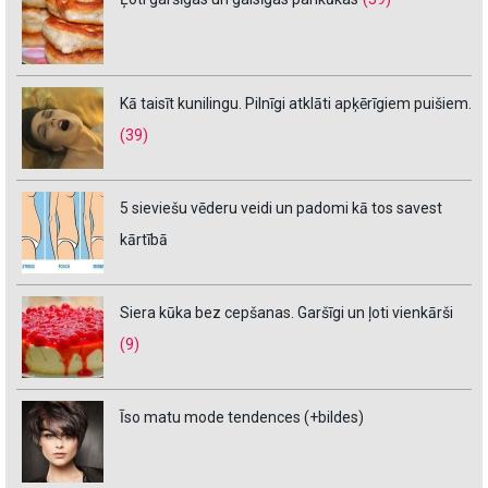
Kā taisīt kunilingu. Pilnīgi atklāti apķērīgiem puišiem.
(39)
5 sieviešu vēderu veidi un padomi kā tos savest
kārtībā
Siera kūka bez cepšanas. Garšīgi un ļoti vienkārši
(9)
Īso matu mode tendences (+bildes)