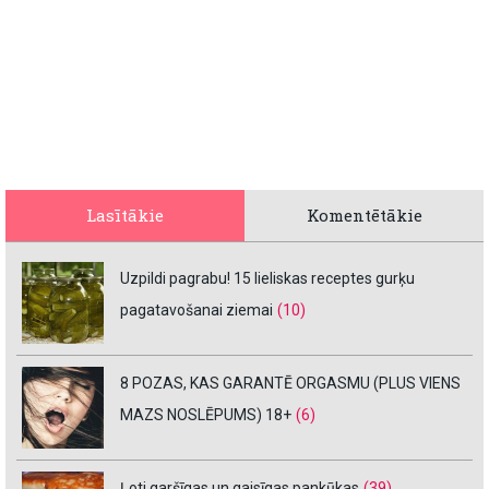
Lasītākie
Komentētākie
Uzpildi pagrabu! 15 lieliskas receptes gurķu
pagatavošanai ziemai
(10)
8 POZAS, KAS GARANTĒ ORGASMU (PLUS VIENS
MAZS NOSLĒPUMS) 18+
(6)
Ļoti garšīgas un gaisīgas pankūkas
(39)