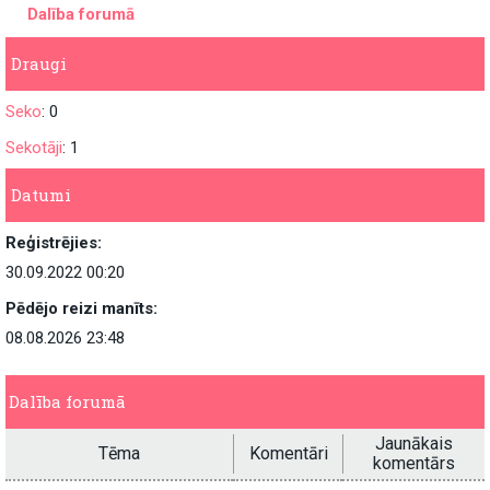
Dalība forumā
Draugi
Seko
: 0
Sekotāji
: 1
Datumi
Reģistrējies:
30.09.2022 00:20
Pēdējo reizi manīts:
08.08.2026 23:48
Dalība forumā
Jaunākais
Tēma
Komentāri
komentārs