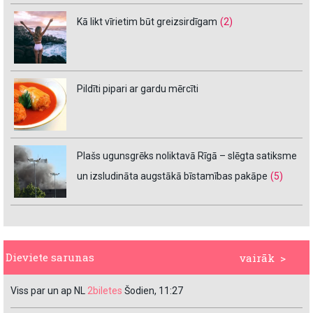
Kā likt vīrietim būt greizsirdīgam
(2)
Pildīti pipari ar gardu mērcīti
Plašs ugunsgrēks noliktavā Rīgā – slēgta satiksme
un izsludināta augstākā bīstamības pakāpe
(5)
Dieviete sarunas
vairāk >
Viss par un ap NL
2biletes
Šodien, 11:27