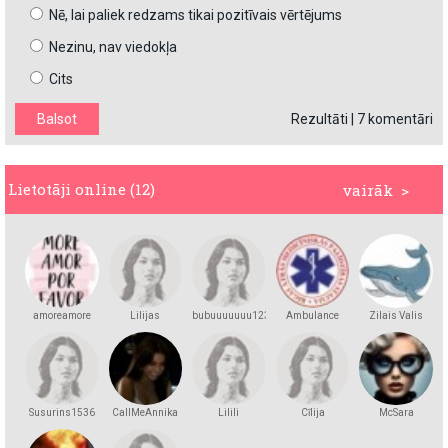
Nē, lai paliek redzams tikai pozitīvais vērtējums
Nezinu, nav viedokļa
Cits
Rezultāti
|
7 komentāri
Lietotāji online (12)
vairāk >
amoreamore
Lilijas
bubuuuuuuu123
Ambulance
Zilais Valis
Susurins1536
CallMeAnnika
Lilili
Cīlija
McSara