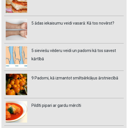
5 ādas iekaisumu veidi vasarā: Kā tos novērst?
5 sieviešu vēderu veidi un padomi kā tos savest
kārtībā
9 Padomi, kā izmantot smiltsērkšķus ārstniecībā
Pildīti pipari ar gardu mērcīti