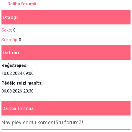
Dalība forumā
Draugi
Seko
: 0
Sekotāji
: 0
Datumi
Reģistrējies:
10.02.2024 09:06
Pēdējo reizi manīts:
06.08.2026 20:30
Dalība forumā
Nav pievienotu komentāru forumā!