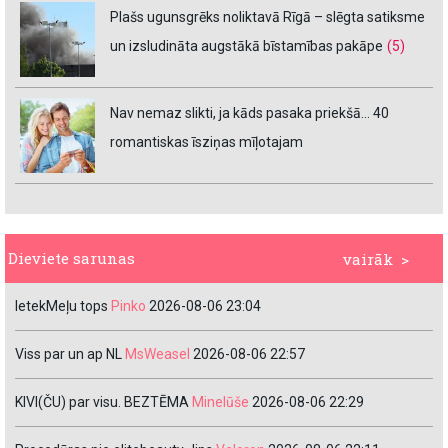
Plašs ugunsgrēks noliktavā Rīgā – slēgta satiksme
un izsludināta augstākā bīstamības pakāpe
(5)
Nav nemaz slikti, ja kāds pasaka priekšā… 40
romantiskas īsziņas mīļotajam
Dieviete sarunas
vairāk >
IetekMeļu tops
Pinko
2026-08-06 23:04
Viss par un ap NL
MsWeasel
2026-08-06 22:57
KIVI(ČU) par visu. BEZTĒMA
Minelūše
2026-08-06 22:29