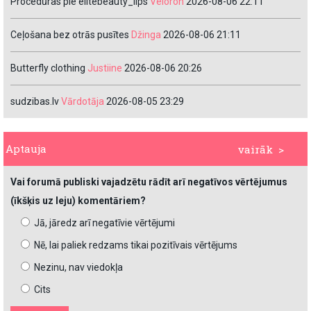
Procedūras pie elitebeauty_lips
Veloron
2026-08-06 22:11
Ceļošana bez otrās pusītes
Džinga
2026-08-06 21:11
Butterfly clothing
Justiine
2026-08-06 20:26
sudzibas.lv
Vārdotāja
2026-08-05 23:29
Aptauja
vairāk >
Vai forumā publiski vajadzētu rādīt arī negatīvos vērtējumus
(īkšķis uz leju) komentāriem?
Jā, jāredz arī negatīvie vērtējumi
Nē, lai paliek redzams tikai pozitīvais vērtējums
Nezinu, nav viedokļa
Cits