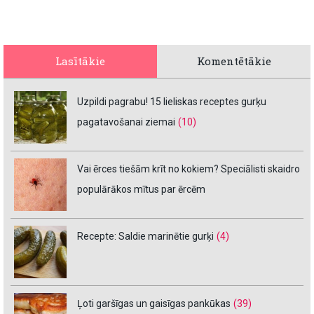
Lasītākie
Komentētākie
Uzpildi pagrabu! 15 lieliskas receptes gurķu
pagatavošanai ziemai
(10)
Vai ērces tiešām krīt no kokiem? Speciālisti skaidro
populārākos mītus par ērcēm
Recepte: Saldie marinētie gurķi
(4)
Ļoti garšīgas un gaisīgas pankūkas
(39)