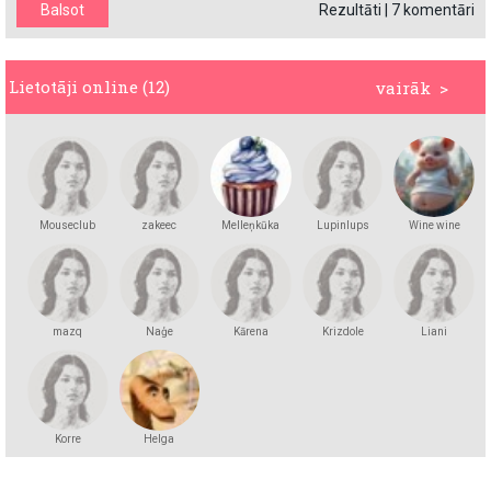
Rezultāti
|
7 komentāri
Lietotāji online (12)
vairāk >
Mouseclub
zakeec
Melleņkūka
Lupinlups
Wine wine
mazq
Naģe
Kārena
Krizdole
Liani
Korre
Helga
Andersson