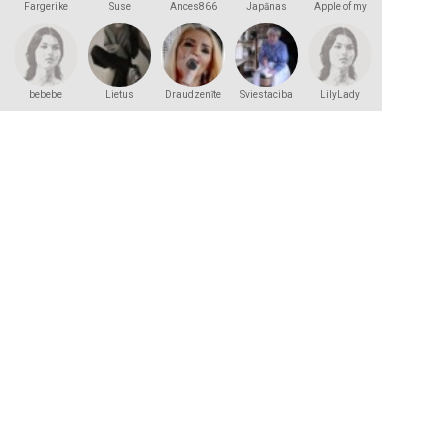
Fargerike
Suse
Ances866
Japānas
Apple of my
princese
eye
bebebe
Lietus
Draudzenīte
Sviestaciba
LilyLady