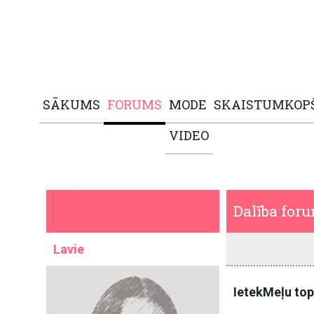
SĀKUMS
FORUMS
MODE
SKAISTUMKOP
VIDEO
Dalība for
Lavie
IetekMeļu to