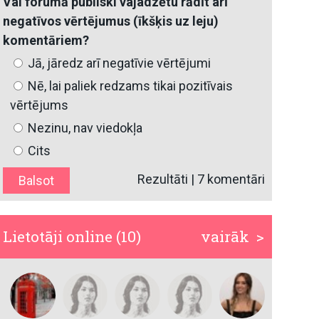
Vai forumā publiski vajadzētu rādīt arī
negatīvos vērtējumus (īkšķis uz leju)
komentāriem?
Jā, jāredz arī negatīvie vērtējumi
Nē, lai paliek redzams tikai pozitīvais
vērtējums
Nezinu, nav viedokļa
Cits
Rezultāti
|
7 komentāri
Lietotāji online (10)
vairāk >