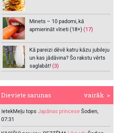
Minets – 10 padomi, kā
apmierināt vīrieti (18+)
(17)
Kā pareizi dēvē katru kāzu jubileju
un kas jādāvina? Šo rakstu vērts
saglabāt!
(3)
Dieviete sarunas
vairāk >
IetekMeļu tops
Japānas princese
Šodien,
07:31