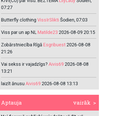
KIVI(ČU) par visu. BEZTĒMA
LilyLady
Šodien,
07:27
Butterfly clothing
VissIrSlikti
Šodien, 07:03
Viss par un ap NL
Matilde23
2026-08-09 20:15
Zobārstniecība Rīgā
Esgribuest
2026-08-08
21:26
Vai sekss ir vajadzīgs?
Aivis69
2026-08-08
13:21
laizīt ānusu
Aivis69
2026-08-08 13:13
Aptauja
vairāk >