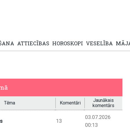
ŠANA
ATTIECĪBAS
HOROSKOPI
VESELĪBA
MĀJ
umā
Jaunākais
Tēma
Komentāri
komentārs
03.07.2026
ps
13
00:13