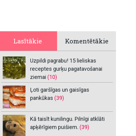
Lasītākie
Komentētākie
Uzpildi pagrabu! 15 lieliskas
receptes gurķu pagatavošanai
ziemai
(10)
Ļoti garšīgas un gaisīgas
pankūkas
(39)
Kā taisīt kunilingu. Pilnīgi atklāti
apķērīgiem puišiem.
(39)