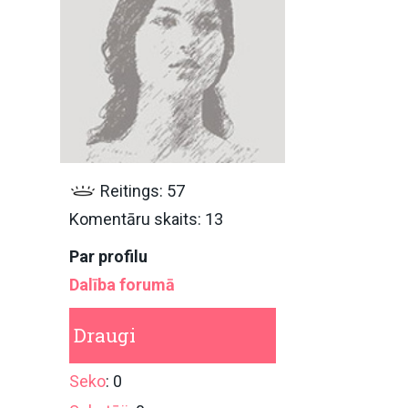
Reitings: 57
Komentāru skaits: 13
Par profilu
Dalība forumā
Draugi
Seko
: 0