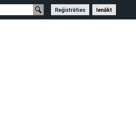
Reģistrēties
Ienākt