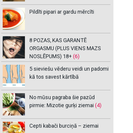
Pildīti pipari ar gardu mērcīti
8 POZAS, KAS GARANTĒ
ORGASMU (PLUS VIENS MAZS
NOSLĒPUMS) 18+
(6)
5 sieviešu vēderu veidi un padomi
kā tos savest kārtībā
No mūsu pagraba šie pazūd
pirmie: Mizotie gurķi ziemai
(4)
Cepti kabači burciņā – ziemai