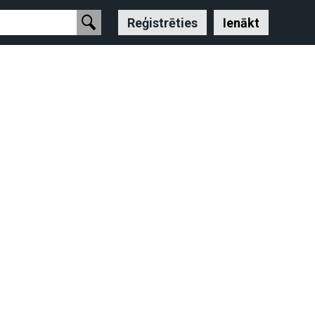
Reģistrēties
Ienākt