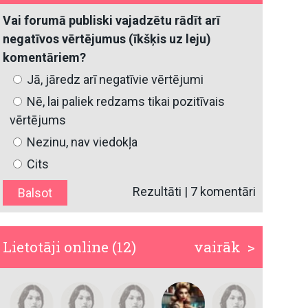
Vai forumā publiski vajadzētu rādīt arī
negatīvos vērtējumus (īkšķis uz leju)
komentāriem?
Jā, jāredz arī negatīvie vērtējumi
Nē, lai paliek redzams tikai pozitīvais
vērtējums
Nezinu, nav viedokļa
Cits
Rezultāti
|
7 komentāri
Lietotāji online (12)
vairāk >