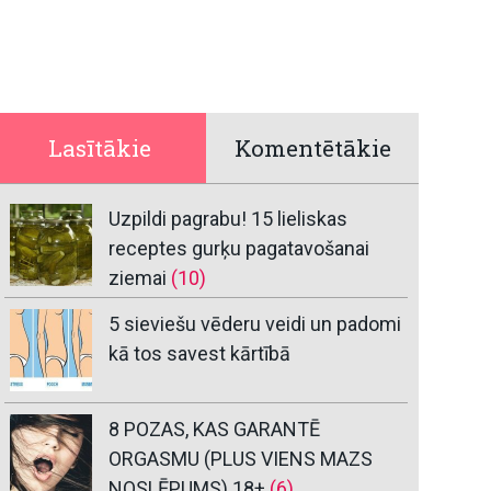
Lasītākie
Komentētākie
Uzpildi pagrabu! 15 lieliskas
receptes gurķu pagatavošanai
ziemai
(10)
5 sieviešu vēderu veidi un padomi
kā tos savest kārtībā
8 POZAS, KAS GARANTĒ
ORGASMU (PLUS VIENS MAZS
NOSLĒPUMS) 18+
(6)