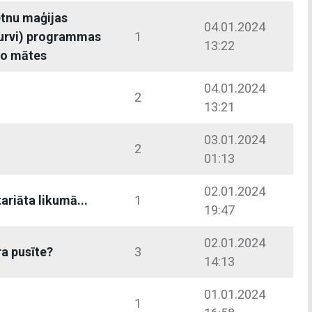
etnu maģijas
04.01.2024
burvi) programmas
1
13:22
no mātes
04.01.2024
2
13:21
03.01.2024
2
01:13
02.01.2024
ariāta likumā...
1
19:47
02.01.2024
ra pusīte?
3
14:13
01.01.2024
1