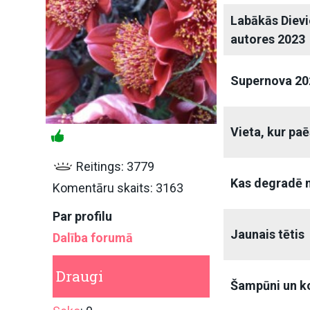
Labākās Dievi
autores 2023
Supernova 20
Vieta, kur paē
Reitings: 3779
Kas degradē 
Komentāru skaits: 3163
Par profilu
Jaunais tētis
Dalība forumā
Draugi
Šampūni un k