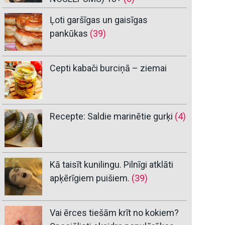
Ļoti garšīgas un gaisīgas
pankūkas
(39)
Cepti kabači burciņā – ziemai
Recepte: Saldie marinētie gurķi
(4)
Kā taisīt kunilingu. Pilnīgi atklāti
apķērīgiem puišiem.
(39)
Vai ērces tiešām krīt no kokiem?