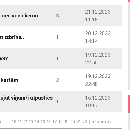
21.12.2023
 mēn vecu bērnu
3
11:18
20.12.2023
i izbrīna.. .
1
14:14
19.12.2023
enēm
1
22:50
19.12.2023
u kartēm
2
22:48
ļaujat viņam/i atpūsties
16.12.2023
1
10:17
|
..
|
ā
1
10
11
12
13
14
15
16
17
18
19
20
21
22
nākamā »