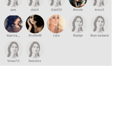
qwe
didii5
Gita555
Amnile
krixis3
kapriza__
KristīneM
LoLe
Boybye
Roze sarkanā
Vivian10
Sveiciens