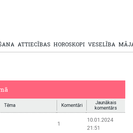
ŠANA
ATTIECĪBAS
HOROSKOPI
VESELĪBA
MĀJ
umā
Jaunākais
Tēma
Komentāri
komentārs
10.01.2024
1
21:51