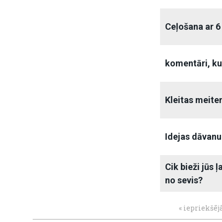
Ceļošana ar 6
komentāri, kur
Kleitas meit
Idejas dāvan
Cik bieži jūs 
no sevis?
« iepriekšēj