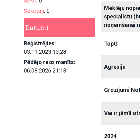
Seko
: 0
Meklēju nopi
Sekotāji
: 0
specialistu (
noņemšanai 
Datumi
Reģistrējies:
TopG
03.11.2023 13:28
Pēdējo reizi manīts:
Agresija
06.08.2026 21:13
Grozījumi Not
Vai ir jāmīl ot
2024