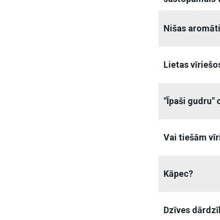
Nišas aromāt
Lietas vīriešos
"Īpaši gudru" 
Vai tiešām vīr
Kāpec?
Dzīves dārdzī