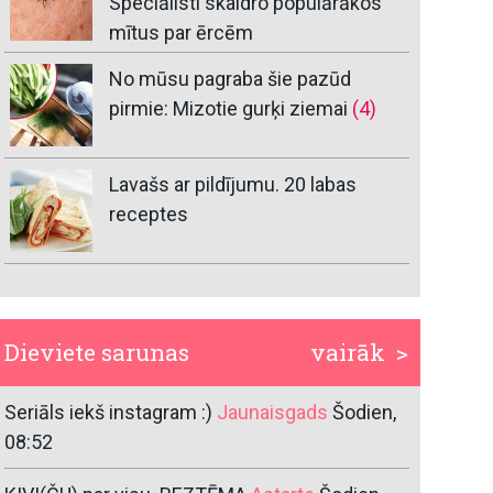
Speciālisti skaidro populārākos
mītus par ērcēm
No mūsu pagraba šie pazūd
pirmie: Mizotie gurķi ziemai
(4)
Lavašs ar pildījumu. 20 labas
receptes
Dieviete sarunas
vairāk >
Seriāls iekš instagram :)
Jaunaisgads
Šodien,
08:52