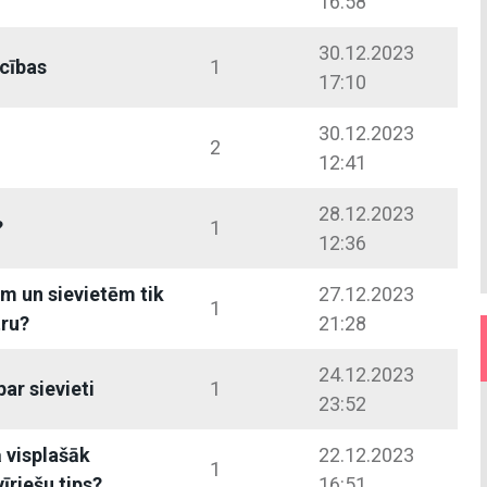
16:58
30.12.2023
ecības
1
17:10
30.12.2023
2
12:41
28.12.2023
?
1
12:36
em un sievietēm tik
27.12.2023
1
tru?
21:28
24.12.2023
par sievieti
1
23:52
ā visplašāk
22.12.2023
1
īriešu tips?
16:51