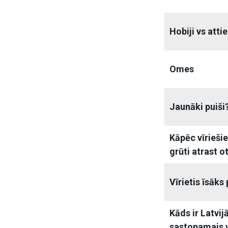
Hobiji vs atti
Omes
Jaunāki puiši
Kāpēc vīrieši
grūti atrast o
Vīrietis īsāks 
Kāds ir Latvij
sastopamais v