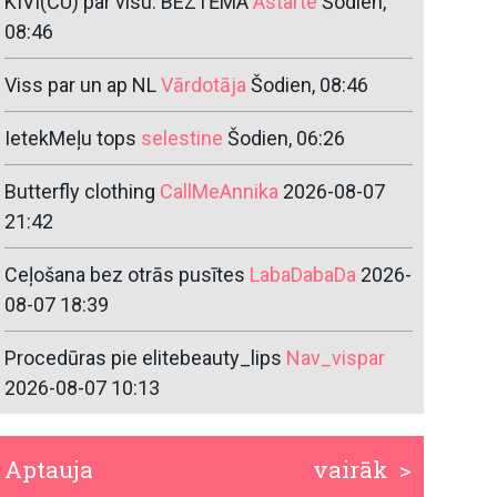
KIVI(ČU) par visu. BEZTĒMA
Astarte
Šodien,
08:46
Viss par un ap NL
Vārdotāja
Šodien, 08:46
IetekMeļu tops
selestine
Šodien, 06:26
Butterfly clothing
CallMeAnnika
2026-08-07
21:42
Ceļošana bez otrās pusītes
LabaDabaDa
2026-
08-07 18:39
Procedūras pie elitebeauty_lips
Nav_vispar
2026-08-07 10:13
Aptauja
vairāk >