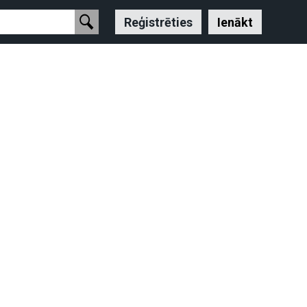
Reģistrēties
Ienākt