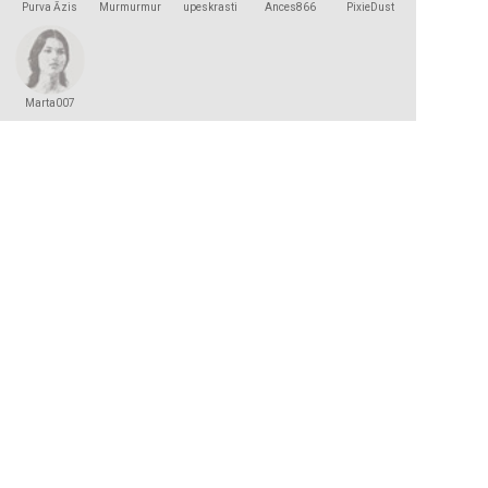
Purva Āzis
Murmurmur
upeskrasti
Ances866
PixieDust
Marta007