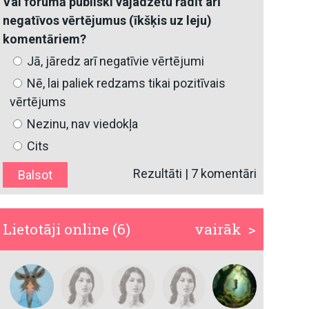
Vai forumā publiski vajadzētu rādīt arī
negatīvos vērtējumus (īkšķis uz leju)
komentāriem?
Jā, jāredz arī negatīvie vērtējumi
Nē, lai paliek redzams tikai pozitīvais
vērtējums
Nezinu, nav viedokļa
Cits
Rezultāti
|
7 komentāri
Lietotāji online (6)
vairāk >