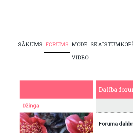
SĀKUMS
FORUMS
MODE
SKAISTUMKOP
VIDEO
Dalība for
Džinga
Foruma dalīb