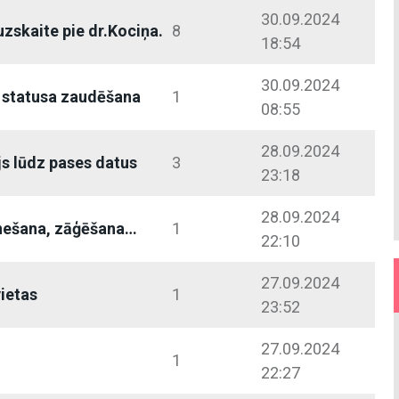
30.09.2024
uzskaite pie dr.Kociņa.
8
18:54
30.09.2024
 statusa zaudēšana
1
08:55
28.09.2024
js lūdz pases datus
3
23:18
28.09.2024
nešana, zāģēšana…
1
22:10
27.09.2024
vietas
1
23:52
27.09.2024
1
22:27