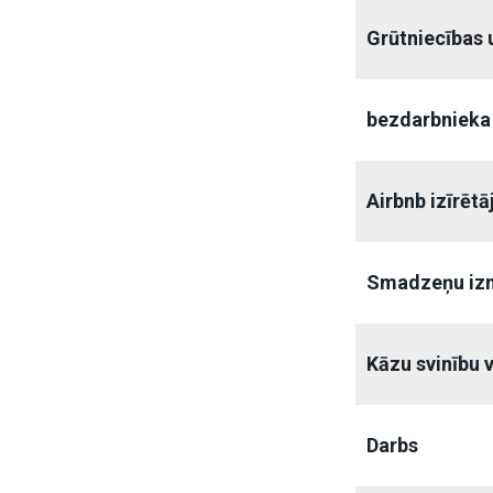
Grūtniecības 
bezdarbnieka
Airbnb izīrētā
Smadzeņu iz
Kāzu svinību 
Darbs