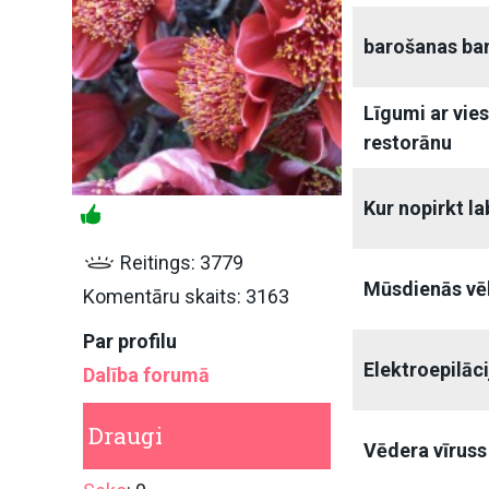
barošanas ba
Līgumi ar vie
restorānu
Kur nopirkt l
Reitings: 3779
Mūsdienās vēl
Komentāru skaits: 3163
Par profilu
Elektroepilāci
Dalība forumā
Draugi
Vēdera vīruss