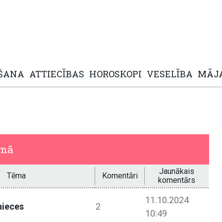
ŠANA
ATTIECĪBAS
HOROSKOPI
VESELĪBA
MĀJ
umā
Jaunākais
Tēma
Komentāri
komentārs
11.10.2024
nieces
2
10:49