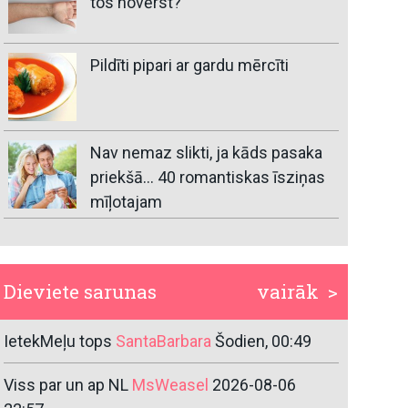
tos novērst?
Pildīti pipari ar gardu mērcīti
Nav nemaz slikti, ja kāds pasaka
priekšā… 40 romantiskas īsziņas
mīļotajam
Dieviete sarunas
vairāk >
IetekMeļu tops
SantaBarbara
Šodien, 00:49
Viss par un ap NL
MsWeasel
2026-08-06