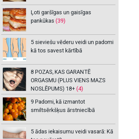
Ļoti garšīgas un gaisīgas
pankūkas
(39)
5 sieviešu vēderu veidi un padomi
kā tos savest kārtībā
8 POZAS, KAS GARANTĒ
ORGASMU (PLUS VIENS MAZS
NOSLĒPUMS) 18+
(4)
9 Padomi, kā izmantot
smiltsērkšķus ārstniecībā
5 ādas iekaisumu veidi vasarā: Kā