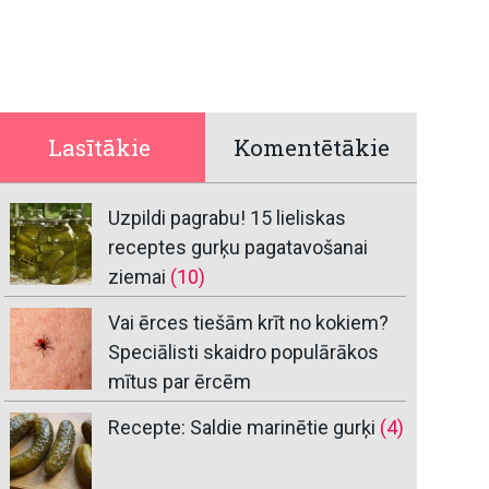
Lasītākie
Komentētākie
Uzpildi pagrabu! 15 lieliskas
receptes gurķu pagatavošanai
ziemai
(10)
Vai ērces tiešām krīt no kokiem?
Speciālisti skaidro populārākos
mītus par ērcēm
Recepte: Saldie marinētie gurķi
(4)