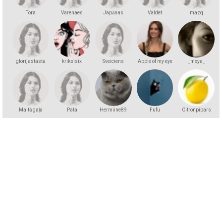
Tora
Varenaes
Japānas
Valdet
mazq
princese
glorijastasta
kriksisix
Sveiciens
Apple of my eye
_meya_
Maltā gaļa
Pata
Hermiine89
Fufu
Citronpipars