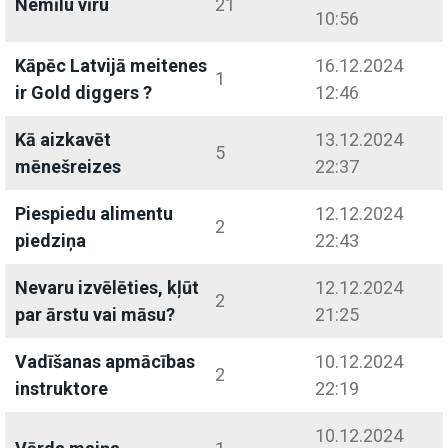
Nemīlu vīru
21
10:56
Kāpēc Latvijā meitenes
16.12.2024
1
ir Gold diggers ?
12:46
Kā aizkavēt
13.12.2024
5
mēnešreizes
22:37
Piespiedu alimentu
12.12.2024
2
piedziņa
22:43
Nevaru izvēlēties, kļūt
12.12.2024
2
par ārstu vai māsu?
21:25
Vadīšanas apmācības
10.12.2024
2
instruktore
22:19
10.12.2024