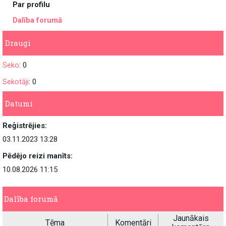
Par profilu
Dalība forumā
Draugi
Seko
: 0
Sekotāji
: 0
Datumi
Reģistrējies:
03.11.2023 13:28
Pēdējo reizi manīts:
10.08.2026 11:15
Dalība forumā
Jaunākais
Tēma
Komentāri