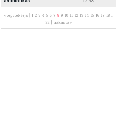
antibiotikas
12:38
|
..
« iepriekšējā
1
2
3
4
5
6
7
8
9
10
11
12
13
14
15
16
17
18
|
22
nākamā »