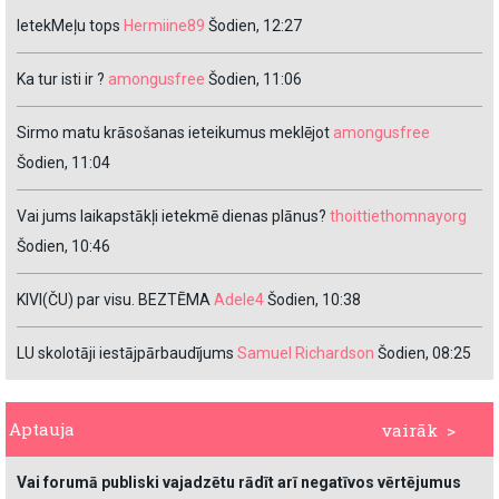
IetekMeļu tops
Hermiine89
Šodien, 12:27
Ka tur isti ir ?
amongusfree
Šodien, 11:06
Sirmo matu krāsošanas ieteikumus meklējot
amongusfree
Šodien, 11:04
Vai jums laikapstākļi ietekmē dienas plānus?
thoittiethomnayorg
Šodien, 10:46
KIVI(ČU) par visu. BEZTĒMA
Adele4
Šodien, 10:38
LU skolotāji iestājpārbaudījums
Samuel Richardson
Šodien, 08:25
Aptauja
vairāk >
Vai forumā publiski vajadzētu rādīt arī negatīvos vērtējumus