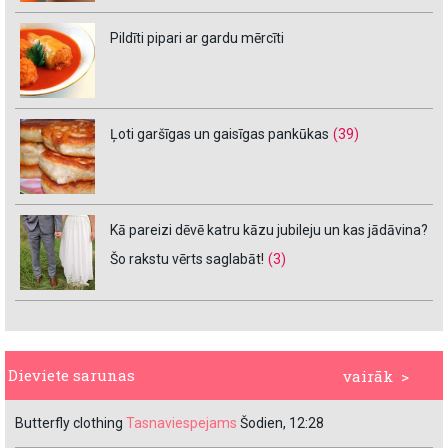
Pildīti pipari ar gardu mērcīti
Ļoti garšīgas un gaisīgas pankūkas
(39)
Kā pareizi dēvē katru kāzu jubileju un kas jādāvina?
Šo rakstu vērts saglabāt!
(3)
Dieviete sarunas
vairāk >
Butterfly clothing
Tasnaviespejams
Šodien, 12:28