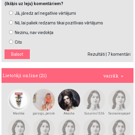
(īkšķis uz leju) komentāriem?
Jā, jāredz arī negatīvie vērtējumi
Nē, lai paliek redzams tikai pozitīvais vērtējums
Nezinu, nav viedokļa
Cits
Rezultāti
|
7 komentāri
Lietotāji online (21)
vairāk >
Mashka
garsigs_persiks
Akasha
Susurins1536
Tasnaviespejams
Kakashka