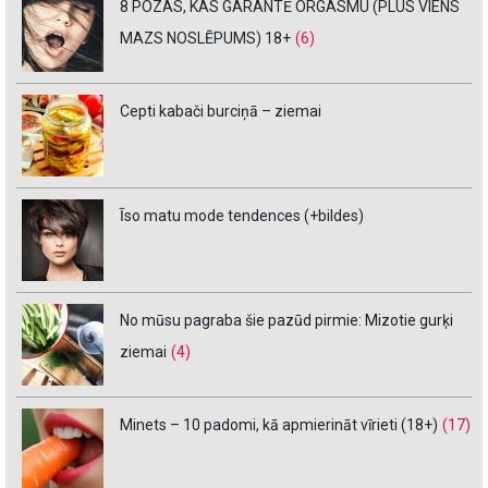
8 POZAS, KAS GARANTĒ ORGASMU (PLUS VIENS
MAZS NOSLĒPUMS) 18+
(6)
Cepti kabači burciņā – ziemai
Īso matu mode tendences (+bildes)
No mūsu pagraba šie pazūd pirmie: Mizotie gurķi
ziemai
(4)
Minets – 10 padomi, kā apmierināt vīrieti (18+)
(17)