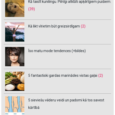
Kā taisīt kunilingu. Pilnīgi atklāti apķērīgiem puišiem.
(39)
Kā likt vīrietim būt greizsirdīgam
(2)
Īso matu mode tendences (+bildes)
5 fantastiski gardas marinādes vistas gaļai
(2)
5 sieviešu vēderu veidi un padomi kā tos savest
kārtībā