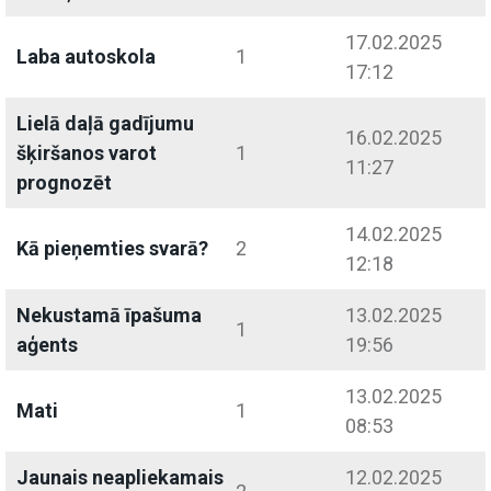
17.02.2025
Laba autoskola
1
17:12
Lielā daļā gadījumu
16.02.2025
šķiršanos varot
1
11:27
prognozēt
14.02.2025
Kā pieņemties svarā?
2
12:18
Nekustamā īpašuma
13.02.2025
1
aģents
19:56
13.02.2025
Mati
1
08:53
Jaunais neapliekamais
12.02.2025