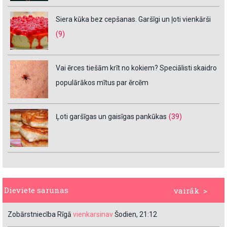
Siera kūka bez cepšanas. Garšīgi un ļoti vienkārši
(9)
Vai ērces tiešām krīt no kokiem? Speciālisti skaidro
populārākos mītus par ērcēm
Ļoti garšīgas un gaisīgas pankūkas
(39)
Dieviete sarunas
vairāk >
Zobārstniecība Rīgā
vienkarsinav
Šodien, 21:12