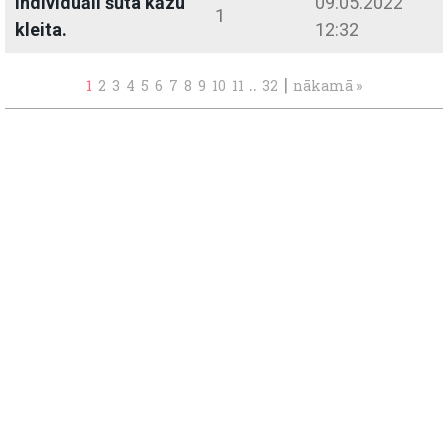
individuāli šūta kāzu
09.05.2022
1
kleita.
12:32
..
|
1
2
3
4
5
6
7
8
9
10
11
32
nākamā »