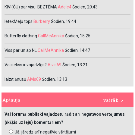
KIVI(ČU) par visu. BEZTĒMA
Adele4
Šodien, 20:43
IetekMeļu tops
Burberry
Šodien, 19:44
Butterfly clothing
CallMeAnnika
Šodien, 15:25
Viss par un ap NL
CallMeAnnika
Šodien, 14:47
Vai sekss ir vajadzīgs?
Aivis69
Šodien, 13:21
laizīt ānusu
Aivis69
Šodien, 13:13
Aptauja
vairāk >
Vai forumā publiski vajadzētu rādīt arī negatīvos vērtējumus
(īkšķis uz leju) komentāriem?
Jā, jāredz arī negatīvie vērtējumi