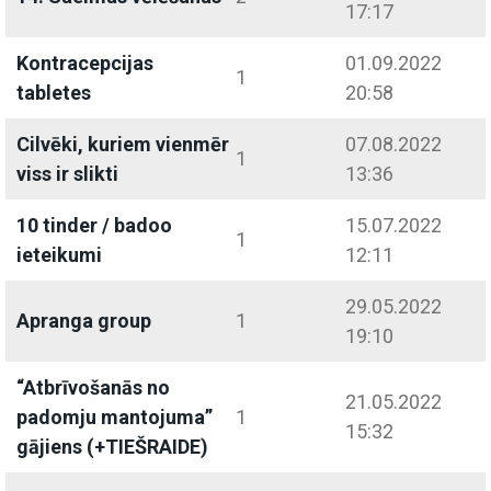
17:17
Kontracepcijas
01.09.2022
1
tabletes
20:58
Cilvēki, kuriem vienmēr
07.08.2022
1
viss ir slikti
13:36
10 tinder / badoo
15.07.2022
1
ieteikumi
12:11
29.05.2022
Apranga group
1
19:10
“Atbrīvošanās no
21.05.2022
padomju mantojuma”
1
15:32
gājiens (+TIEŠRAIDE)