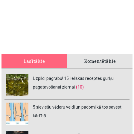
Lasītākie
Komentētākie
Uzpildi pagrabu! 15 lieliskas receptes gurķu
pagatavošanai ziemai
(10)
5 sieviešu vēderu veidi un padomi kā tos savest
kārtībā