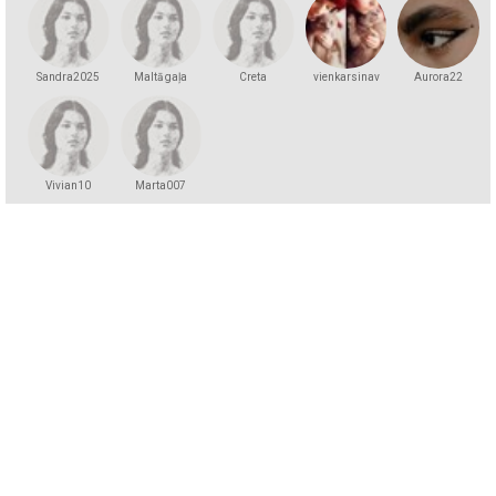
Sandra2025
Maltā gaļa
Creta
vienkarsinav
Aurora22
Vivian10
Marta007