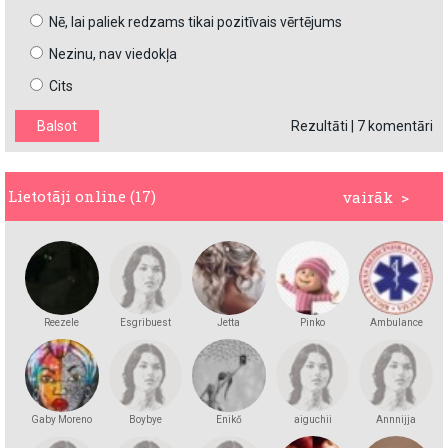
Nē, lai paliek redzams tikai pozitīvais vērtējums
Nezinu, nav viedokļa
Cits
Rezultāti
|
7 komentāri
Lietotāji online (17)
vairāk >
Reezele
Esgribuest
Jetta
Pinko
Ambulance
Gaby Moreno
Boybye
Enikő
aiguchii
Annnijja