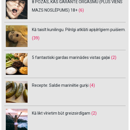
8 POZAS, KAS GARANTĒ ORGASMU (PLUS VIENS
MAZS NOSLĒPUMS) 18+
(6)
Kā taisīt kunilingu. Pilnīgi atklāti apķērīgiem puišiem.
(39)
5 fantastiski gardas marinādes vistas gaļai
(2)
Recepte: Saldie marinētie gurķi
(4)
Kā likt vīrietim būt greizsirdīgam
(2)