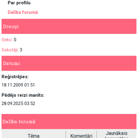
Par profilu
Dalība forumā
Draugi
Seko
: 0
Sekotāji
: 3
Datumi
Reģistrējies:
18.11.2009 01:51
Pēdējo reizi manīts:
28.09.2025 03:52
Dalība forumā
Jaunākais
Tēma
Komentāri