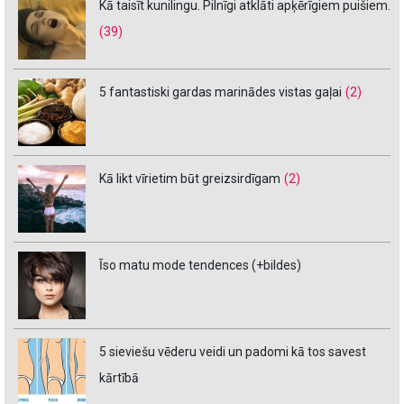
Kā taisīt kunilingu. Pilnīgi atklāti apķērīgiem puišiem.
(39)
5 fantastiski gardas marinādes vistas gaļai
(2)
Kā likt vīrietim būt greizsirdīgam
(2)
Īso matu mode tendences (+bildes)
5 sieviešu vēderu veidi un padomi kā tos savest
kārtībā