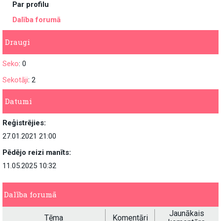
Par profilu
Dalība forumā
Draugi
Seko
: 0
Sekotāji
: 2
Datumi
Reģistrējies:
27.01.2021 21:00
Pēdējo reizi manīts:
11.05.2025 10:32
Dalība forumā
Jaunākais
Tēma
Komentāri