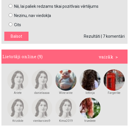
Nē, lai paliek redzams tikai pozitīvais vērtējums
Nezinu, nav viedokļa
Cits
Rezultāti
|
7 komentāri
Lietotāji online (9)
vairāk >
Ariete
danielaaaa
Wine wine
lottinja
Fargerike
Krizdole
vienkarsies9
Kima2019
truedeee