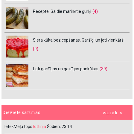
Recepte: Saldie marinētie gurķi
(4)
Siera kūka bez cepšanas. Garšīgi un ļoti vienkārši
(9)
Ļoti garšīgas un gaisīgas pankūkas
(39)
Dieviete sarunas
vairāk >
IetekMeļu tops
lottinja
Šodien, 23:14