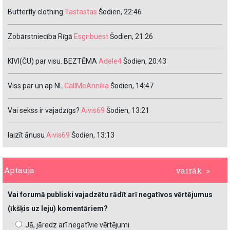
Butterfly clothing
Tastastas
Šodien, 22:46
Zobārstniecība Rīgā
Esgribuest
Šodien, 21:26
KIVI(ČU) par visu. BEZTĒMA
Adele4
Šodien, 20:43
Viss par un ap NL
CallMeAnnika
Šodien, 14:47
Vai sekss ir vajadzīgs?
Aivis69
Šodien, 13:21
laizīt ānusu
Aivis69
Šodien, 13:13
Aptauja
vairāk >
Vai forumā publiski vajadzētu rādīt arī negatīvos vērtējumus
(īkšķis uz leju) komentāriem?
Jā, jāredz arī negatīvie vērtējumi