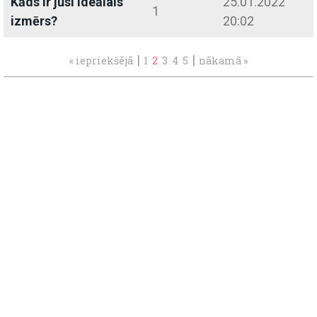
Kāds ir jūsi ideālais
25.01.2022
1
izmērs?
20:02
|
|
« iepriekšējā
1
2
3
4
5
nākamā »