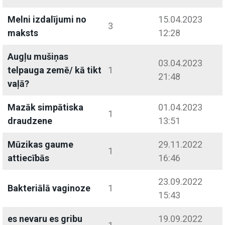
Melni izdalījumi no
15.04.2023
3
maksts
12:28
Augļu mušiņas
03.04.2023
telpauga zemē/ kā tikt
1
21:48
vaļā?
Mazāk simpātiska
01.04.2023
1
draudzene
13:51
Mūzikas gaume
29.11.2022
1
attiecībās
16:46
23.09.2022
Bakteriālā vaginoze
1
15:43
es nevaru es gribu
19.09.2022