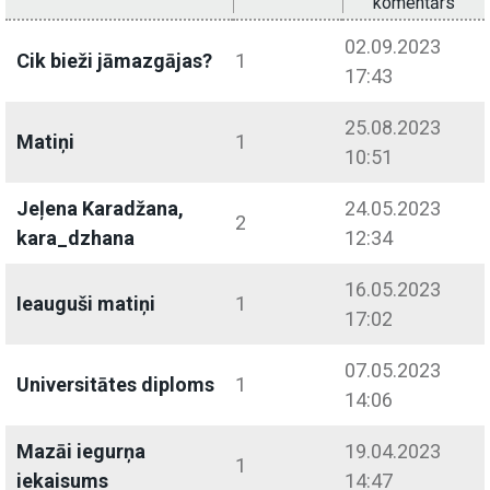
komentārs
02.09.2023
Cik bieži jāmazgājas?
1
17:43
25.08.2023
Matiņi
1
10:51
Jeļena Karadžana,
24.05.2023
2
kara_dzhana
12:34
16.05.2023
Ieauguši matiņi
1
17:02
07.05.2023
Universitātes diploms
1
14:06
Mazāi iegurņa
19.04.2023
1
iekaisums
14:47