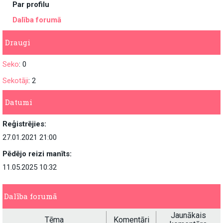
Par profilu
Dalība forumā
Draugi
Seko
: 0
Sekotāji
: 2
Datumi
Reģistrējies:
27.01.2021 21:00
Pēdējo reizi manīts:
11.05.2025 10:32
Dalība forumā
Jaunākais
Tēma
Komentāri