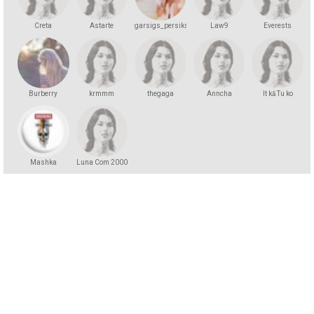
Creta
Astarte
garsigs_persiks
Law9
Everests
Burberry
krmmm
thegaga
Anncha
It kā Tu ko
zinātu
Mashka
Luna Com 2000
Kakashka