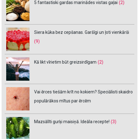
5 fantastiski gardas marinādes vistas gaļai
(2)
Siera kūka bez cepšanas. Garšīgi un ļoti vienkārši
(9)
Kā likt vīrietim būt greizsirdīgam
(2)
Vai ērces tiešām krīt no kokiem? Speciālisti skaidro
populārākos mītus par ērcēm
Mazsālīti gurķi maisiņā. Ideāla recepte!
(3)