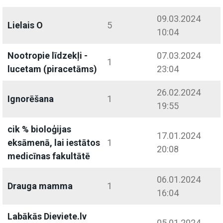
09.03.2024
Lielais O
5
10:04
Nootropie līdzekļi -
07.03.2024
1
lucetam (piracetāms)
23:04
26.02.2024
Ignorēšana
1
19:55
cik % bioloģijas
17.01.2024
eksāmenā, lai iestātos
1
20:08
medicīnas fakultātē
06.01.2024
Drauga mamma
1
16:04
Labākās Dieviete.lv
05.01.2024