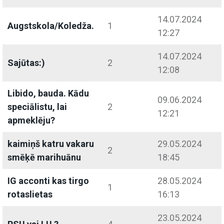
14.07.2024
Augstskola/Koledža.
1
12:27
14.07.2024
Sajūtas:)
2
12:08
Libido, bauda. Kādu
09.06.2024
speciālistu, lai
2
12:21
apmeklēju?
kaimiņš katru vakaru
29.05.2024
2
smēķē marihuānu
18:45
IG acconti kas tirgo
28.05.2024
1
rotaslietas
16:13
23.05.2024