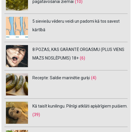
pagatavošanai ziemai
(10)
5 sieviešu vēderu veidi un padomi kā tos savest
kārtībā
8 POZAS, KAS GARANTĒ ORGASMU (PLUS VIENS
MAZS NOSLĒPUMS) 18+
(6)
Recepte: Saldie marinētie gurķi
(4)
Kā taisīt kunilingu. Pilnīgi atklāti apķērīgiem puišiem.
(39)