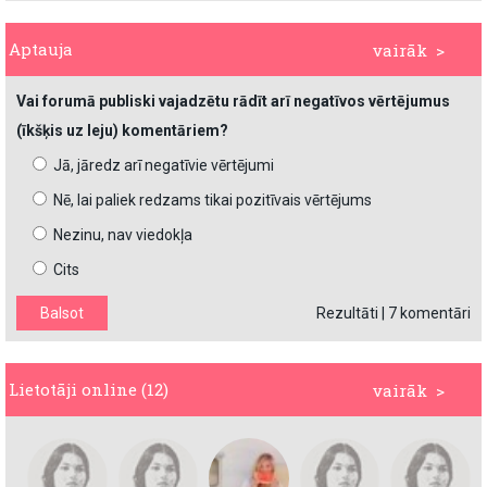
Aptauja
vairāk >
Vai forumā publiski vajadzētu rādīt arī negatīvos vērtējumus
(īkšķis uz leju) komentāriem?
Jā, jāredz arī negatīvie vērtējumi
Nē, lai paliek redzams tikai pozitīvais vērtējums
Nezinu, nav viedokļa
Cits
Rezultāti
|
7 komentāri
Lietotāji online (12)
vairāk >