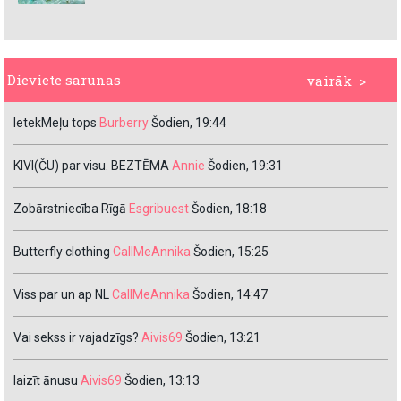
Dieviete sarunas
vairāk >
IetekMeļu tops
Burberry
Šodien, 19:44
KIVI(ČU) par visu. BEZTĒMA
Annie
Šodien, 19:31
Zobārstniecība Rīgā
Esgribuest
Šodien, 18:18
Butterfly clothing
CallMeAnnika
Šodien, 15:25
Viss par un ap NL
CallMeAnnika
Šodien, 14:47
Vai sekss ir vajadzīgs?
Aivis69
Šodien, 13:21
laizīt ānusu
Aivis69
Šodien, 13:13