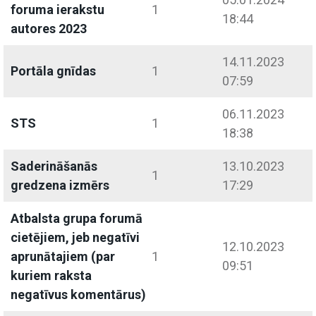
foruma ierakstu
1
18:44
autores 2023
14.11.2023
Portāla gnīdas
1
07:59
06.11.2023
STS
1
18:38
Saderināšanās
13.10.2023
1
gredzena izmērs
17:29
Atbalsta grupa forumā
cietējiem, jeb negatīvi
12.10.2023
aprunātajiem (par
1
09:51
kuriem raksta
negatīvus komentārus)