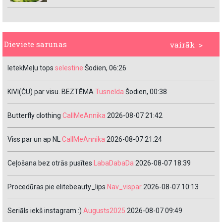
Dieviete sarunas
vairāk >
IetekMeļu tops
selestine
Šodien, 06:26
KIVI(ČU) par visu. BEZTĒMA
Tusnelda
Šodien, 00:38
Butterfly clothing
CallMeAnnika
2026-08-07 21:42
Viss par un ap NL
CallMeAnnika
2026-08-07 21:24
Ceļošana bez otrās pusītes
LabaDabaDa
2026-08-07 18:39
Procedūras pie elitebeauty_lips
Nav_vispar
2026-08-07 10:13
Seriāls iekš instagram :)
Augusts2025
2026-08-07 09:49