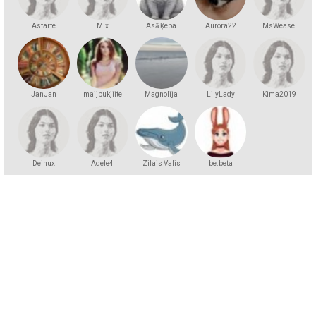
Astarte
Mix
Asā Ķepa
Aurora22
MsWeasel
JanJan
maijpukjiite
Magnolija
LilyLady
Kima2019
Deinux
Adele4
Zilais Valis
be.beta