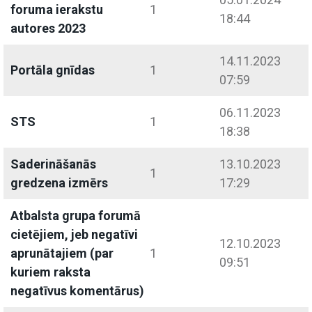
foruma ierakstu
1
18:44
autores 2023
14.11.2023
Portāla gnīdas
1
07:59
06.11.2023
STS
1
18:38
Saderināšanās
13.10.2023
1
gredzena izmērs
17:29
Atbalsta grupa forumā
cietējiem, jeb negatīvi
12.10.2023
aprunātajiem (par
1
09:51
kuriem raksta
negatīvus komentārus)