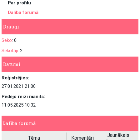
Par profilu
Dalība forumā
Draugi
Seko
: 0
Sekotāji
: 2
Datumi
Reģistrējies:
27.01.2021 21:00
Pēdējo reizi manīts:
11.05.2025 10:32
Dalība forumā
Jaunākais
Tēma
Komentāri