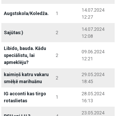
14.07.2024
Augstskola/Koledža.
1
12:27
14.07.2024
Sajūtas:)
2
12:08
Libido, bauda. Kādu
09.06.2024
speciālistu, lai
2
12:21
apmeklēju?
kaimiņš katru vakaru
29.05.2024
2
smēķē marihuānu
18:45
IG acconti kas tirgo
28.05.2024
1
rotaslietas
16:13
23.05.2024