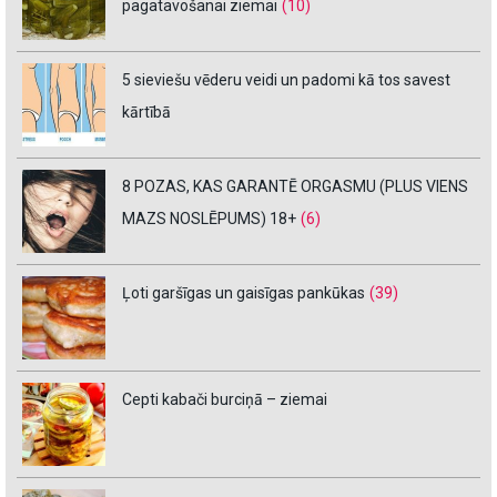
pagatavošanai ziemai
(10)
5 sieviešu vēderu veidi un padomi kā tos savest
kārtībā
8 POZAS, KAS GARANTĒ ORGASMU (PLUS VIENS
MAZS NOSLĒPUMS) 18+
(6)
Ļoti garšīgas un gaisīgas pankūkas
(39)
Cepti kabači burciņā – ziemai