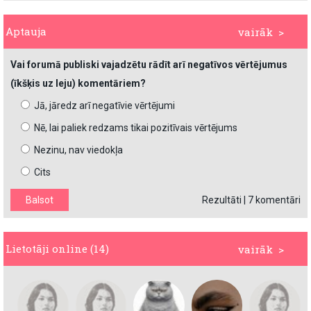
Aptauja
vairāk >
Vai forumā publiski vajadzētu rādīt arī negatīvos vērtējumus
(īkšķis uz leju) komentāriem?
Jā, jāredz arī negatīvie vērtējumi
Nē, lai paliek redzams tikai pozitīvais vērtējums
Nezinu, nav viedokļa
Cits
Rezultāti
|
7 komentāri
Lietotāji online (14)
vairāk >