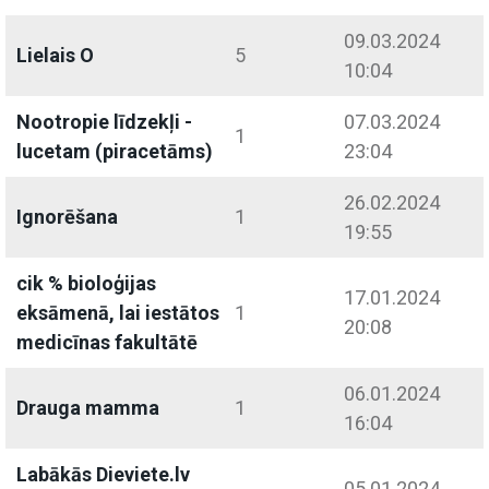
09.03.2024
Lielais O
5
10:04
Nootropie līdzekļi -
07.03.2024
1
lucetam (piracetāms)
23:04
26.02.2024
Ignorēšana
1
19:55
cik % bioloģijas
17.01.2024
eksāmenā, lai iestātos
1
20:08
medicīnas fakultātē
06.01.2024
Drauga mamma
1
16:04
Labākās Dieviete.lv
05.01.2024