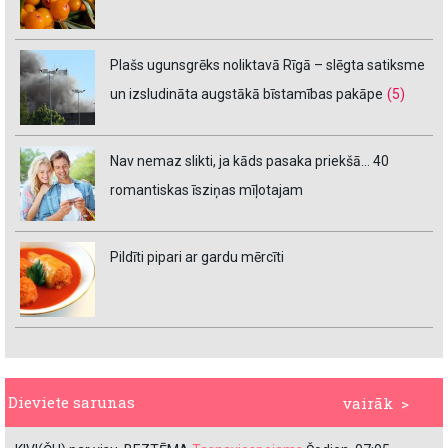
Plašs ugunsgrēks noliktavā Rīgā – slēgta satiksme
un izsludināta augstākā bīstamības pakāpe
(5)
Nav nemaz slikti, ja kāds pasaka priekšā… 40
romantiskas īsziņas mīļotajam
Pildīti pipari ar gardu mērcīti
Dieviete sarunas
vairāk >