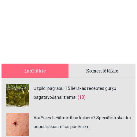
Lasītākie
Komentētākie
Uzpildi pagrabu! 15 lieliskas receptes gurķu
pagatavošanai ziemai
(10)
Vai ērces tiešām krīt no kokiem? Speciālisti skaidro
populārākos mītus par ērcēm