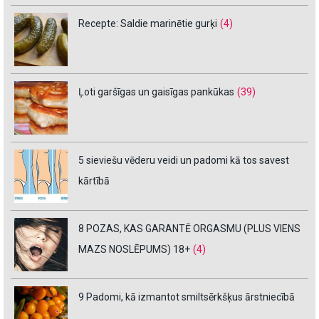
Recepte: Saldie marinētie gurķi
(4)
Ļoti garšīgas un gaisīgas pankūkas
(39)
5 sieviešu vēderu veidi un padomi kā tos savest
kārtībā
8 POZAS, KAS GARANTĒ ORGASMU (PLUS VIENS
MAZS NOSLĒPUMS) 18+
(4)
9 Padomi, kā izmantot smiltsērkšķus ārstniecībā