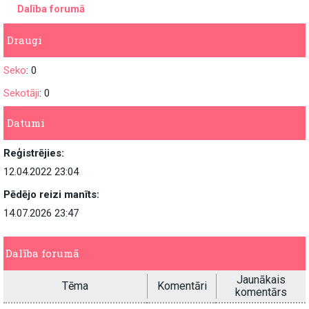
Dalība forumā
Draugi
Seko
: 0
Sekotāji
: 0
Datumi
Reģistrējies:
12.04.2022 23:04
Pēdējo reizi manīts:
14.07.2026 23:47
Dalība forumā
Jaunākais
Tēma
Komentāri
komentārs