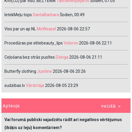
KIVI(ČU) par visu. BEZTĒMA
Tasnaviespejams
Šodien, 07:05
IetekMeļu tops
SantaBarbara
Šodien, 00:49
Viss par un ap NL
MsWeasel
2026-08-06 22:57
Procedūras pie elitebeauty_lips
Veloron
2026-08-06 22:11
Ceļošana bez otrās pusītes
Džinga
2026-08-06 21:11
Butterfly clothing
Justiine
2026-08-06 20:26
sudzibas.lv
Vārdotāja
2026-08-05 23:29
Aptauja
vairāk >
Vai forumā publiski vajadzētu rādīt arī negatīvos vērtējumus
(īkšķis uz leju) komentāriem?