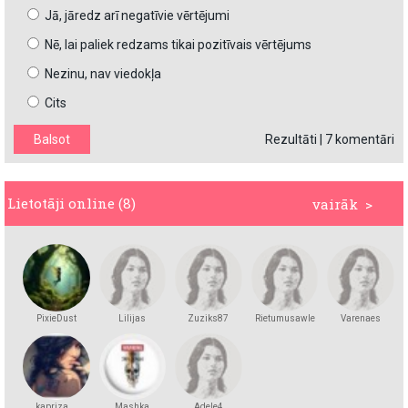
Jā, jāredz arī negatīvie vērtējumi
Nē, lai paliek redzams tikai pozitīvais vērtējums
Nezinu, nav viedokļa
Cits
Rezultāti
|
7 komentāri
Lietotāji online (8)
vairāk >
PixieDust
Lilijas
Zuziks87
Rietumusawle
Varenaes
kapriza__
Mashka
Adele4