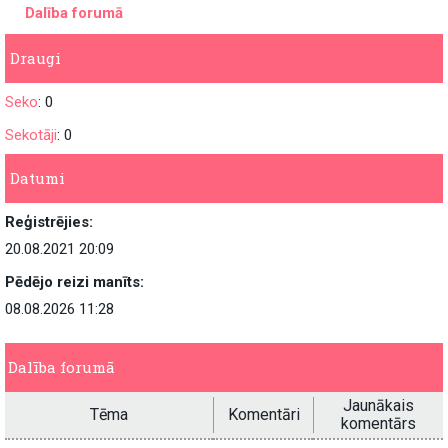
Dalība forumā
Draugi
Seko
: 0
Sekotāji
: 0
Datumi
Reģistrējies:
20.08.2021 20:09
Pēdējo reizi manīts:
08.08.2026 11:28
Dalība forumā
Jaunākais
Tēma
Komentāri
komentārs