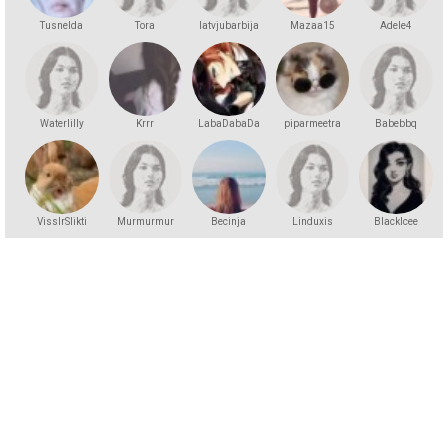
Tusnelda
Tora
latvjubarbija
Mazaa15
Adele4
Waterlilly
Krrr
LabaDabaDa
piparmeetra
Babebbq
VissIrSlikti
Murmurmur
Becinja
Linduxis
BlackIcee