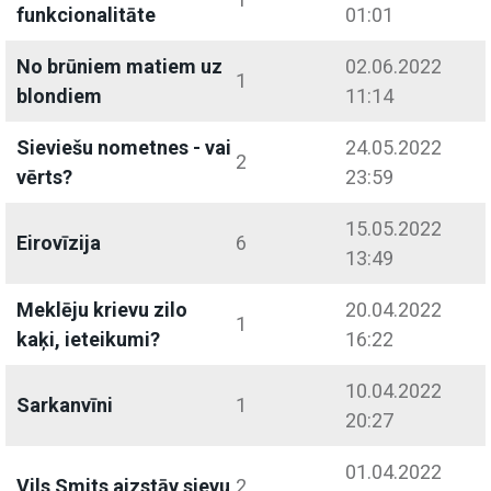
funkcionalitāte
01:01
No brūniem matiem uz
02.06.2022
1
blondiem
11:14
Sieviešu nometnes - vai
24.05.2022
2
vērts?
23:59
15.05.2022
Eirovīzija
6
13:49
Meklēju krievu zilo
20.04.2022
1
kaķi, ieteikumi?
16:22
10.04.2022
Sarkanvīni
1
20:27
01.04.2022
Vils Smits aizstāv sievu
2