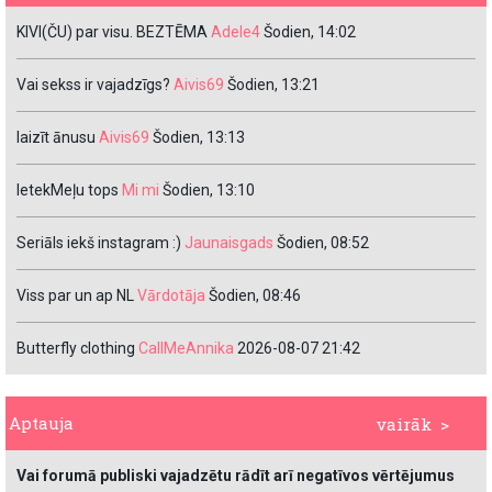
KIVI(ČU) par visu. BEZTĒMA
Adele4
Šodien, 14:02
Vai sekss ir vajadzīgs?
Aivis69
Šodien, 13:21
laizīt ānusu
Aivis69
Šodien, 13:13
IetekMeļu tops
Mi mi
Šodien, 13:10
Seriāls iekš instagram :)
Jaunaisgads
Šodien, 08:52
Viss par un ap NL
Vārdotāja
Šodien, 08:46
Butterfly clothing
CallMeAnnika
2026-08-07 21:42
Aptauja
vairāk >
Vai forumā publiski vajadzētu rādīt arī negatīvos vērtējumus