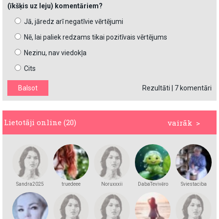
(īkšķis uz leju) komentāriem?
Jā, jāredz arī negatīvie vērtējumi
Nē, lai paliek redzams tikai pozitīvais vērtējums
Nezinu, nav viedokļa
Cits
Rezultāti
|
7 komentāri
Lietotāji online (20)
vairāk >
Sandra2025
truedeee
Noruxxxii
DabaTevivēro
Sviestaciba