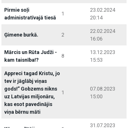
Pirmie soļi
23.02.2024
1
administratīvajā tiesā
20:14
22.02.2024
Ģimene burkā.
2
16:06
Mārcis un Rūta Judži -
13.12.2023
8
kam taisnība!?
15:53
Appreci tagad Kristu, jo
tev ir jāglābj viņas
gods!” Gobzems nikns
07.08.2023
1
uz Latvijas miljonāru,
15:00
kas esot pavedinājis
viņa bērnu māti
31.07.2023