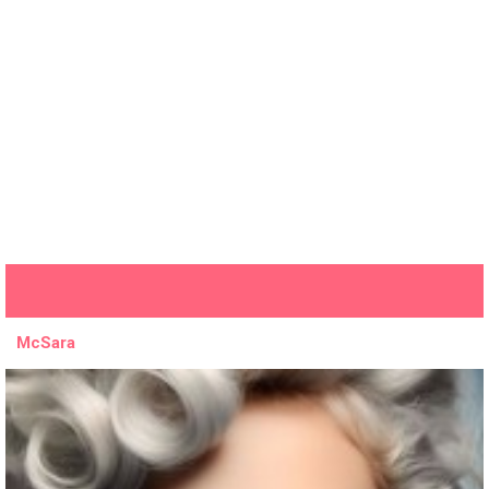
McSara