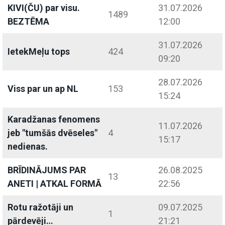
KIVI(ČU) par visu.
31.07.2026
1489
BEZTĒMA
12:00
31.07.2026
IetekMeļu tops
424
09:20
28.07.2026
Viss par un ap NL
153
15:24
Karadžanas fenomens
11.07.2026
jeb "tumšās dvēseles"
4
15:17
nedienas.
BRĪDINĀJUMS PAR
26.08.2025
13
ANETI | ATKAL FORMĀ
22:56
Rotu ražotāji un
09.07.2025
1
pārdevēji…
21:21