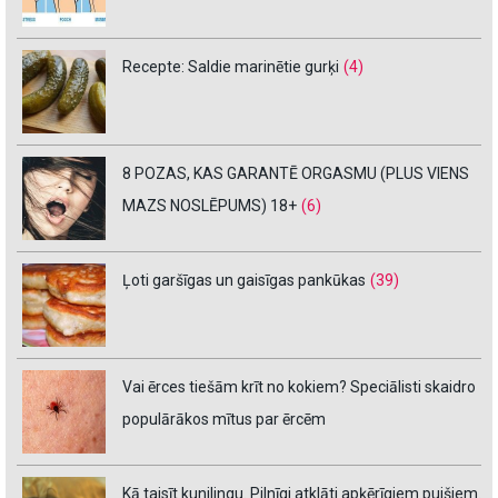
Recepte: Saldie marinētie gurķi
(4)
8 POZAS, KAS GARANTĒ ORGASMU (PLUS VIENS
MAZS NOSLĒPUMS) 18+
(6)
Ļoti garšīgas un gaisīgas pankūkas
(39)
Vai ērces tiešām krīt no kokiem? Speciālisti skaidro
populārākos mītus par ērcēm
Kā taisīt kunilingu. Pilnīgi atklāti apķērīgiem puišiem.