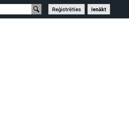
Reģistrēties
Ienākt