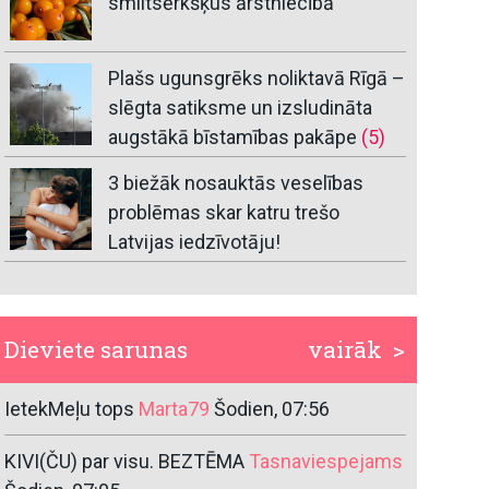
smiltsērkšķus ārstniecībā
Plašs ugunsgrēks noliktavā Rīgā –
slēgta satiksme un izsludināta
augstākā bīstamības pakāpe
(5)
3 biežāk nosauktās veselības
problēmas skar katru trešo
Latvijas iedzīvotāju!
Dieviete sarunas
vairāk >
IetekMeļu tops
Marta79
Šodien, 07:56
KIVI(ČU) par visu. BEZTĒMA
Tasnaviespejams