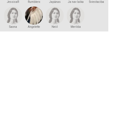
JessicaR
Rumblerx
Japānas
Ja nav laika
Sviestaciba
princese
Saona
Angelette
Neiil
Merilda