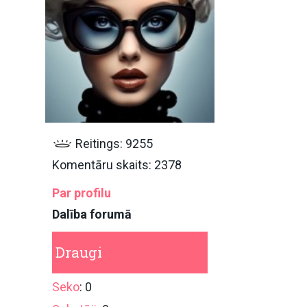
Reitings: 9255
Komentāru skaits: 2378
Par profilu
Dalība forumā
Draugi
Seko
: 0