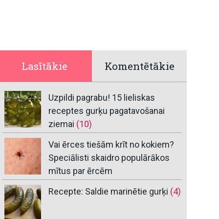
Lasītākie
Komentētākie
Uzpildi pagrabu! 15 lieliskas
receptes gurķu pagatavošanai
ziemai
(10)
Vai ērces tiešām krīt no kokiem?
Speciālisti skaidro populārākos
mītus par ērcēm
Recepte: Saldie marinētie gurķi
(4)