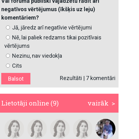
Vai forumā publiski vajadzētu rādīt arī
negatīvos vērtējumus (īkšķis uz leju)
komentāriem?
Jā, jāredz arī negatīvie vērtējumi
Nē, lai paliek redzams tikai pozitīvais
vērtējums
Nezinu, nav viedokļa
Cits
Rezultāti
|
7 komentāri
Lietotāji online (9)
vairāk >