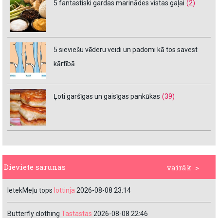
5 fantastiski gardas marinādes vistas gaļai
(2)
5 sieviešu vēderu veidi un padomi kā tos savest
kārtībā
Ļoti garšīgas un gaisīgas pankūkas
(39)
Dieviete sarunas
vairāk >
IetekMeļu tops
lottinja
2026-08-08 23:14
Butterfly clothing
Tastastas
2026-08-08 22:46