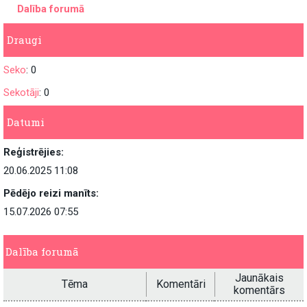
Dalība forumā
Draugi
Seko
: 0
Sekotāji
: 0
Datumi
Reģistrējies:
20.06.2025 11:08
Pēdējo reizi manīts:
15.07.2026 07:55
Dalība forumā
Jaunākais
Tēma
Komentāri
komentārs