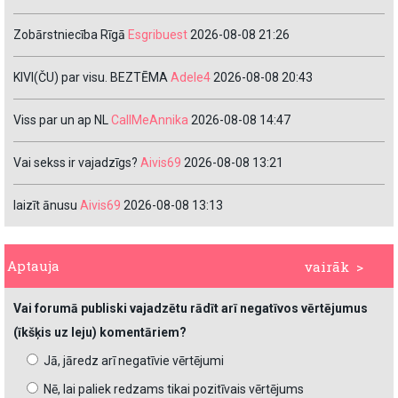
Zobārstniecība Rīgā
Esgribuest
2026-08-08 21:26
KIVI(ČU) par visu. BEZTĒMA
Adele4
2026-08-08 20:43
Viss par un ap NL
CallMeAnnika
2026-08-08 14:47
Vai sekss ir vajadzīgs?
Aivis69
2026-08-08 13:21
laizīt ānusu
Aivis69
2026-08-08 13:13
Aptauja
vairāk >
Vai forumā publiski vajadzētu rādīt arī negatīvos vērtējumus
(īkšķis uz leju) komentāriem?
Jā, jāredz arī negatīvie vērtējumi
Nē, lai paliek redzams tikai pozitīvais vērtējums