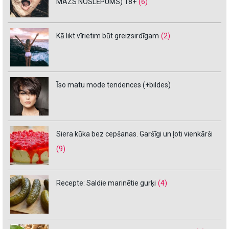
MAZS NOSLĒPUMS) 18+
(6)
Kā likt vīrietim būt greizsirdīgam
(2)
Īso matu mode tendences (+bildes)
Siera kūka bez cepšanas. Garšīgi un ļoti vienkārši
(9)
Recepte: Saldie marinētie gurķi
(4)