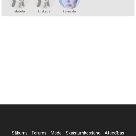
lielabeta
LilyLady
Tusnelda
Sākums
Forums
Mode
Skaistumkopšana
Attiecības