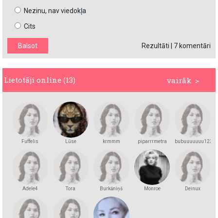
Nezinu, nav viedokļa
Cits
Rezultāti
|
7 komentāri
Lietotāji online (13)
vairāk >
Fuffelis
Lūse
krmmm
piparrrmetra
bubuuuuuuu123
Adele4
Tora
Burkāniņš
Monroe
Deinux