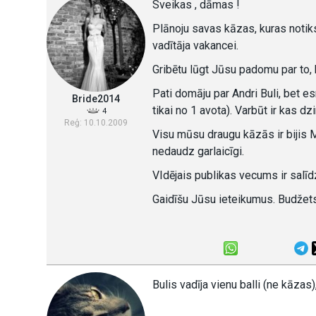
Sveikas , dāmas !
Plānoju savas kāzas, kuras notiks
vadītāja vakancei.
Gribētu lūgt Jūsu padomu par to, 
Pati domāju par Andri Buli, bet es
Bride2014
tikai no 1 avota). Varbūt ir kas dz
4
Reģ: 10.10.2009
Visu mūsu draugu kāzās ir bijis Mā
nedaudz garlaicīgi.
VIdējais publikas vecums ir salīdz
Gaidīšu Jūsu ieteikumus. Budžets
Bulis vadīja vienu balli (ne kāzas)