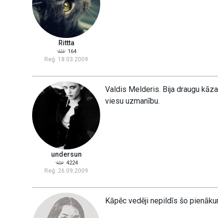
Rittta
164
Reģ: 18.03.2009
Valdis Melderis. Bija draugu kāza
viesu uzmanību.
undersun
4224
Reģ: 26.09.2009
Kāpēc vedēji nepildīs šo pienāk