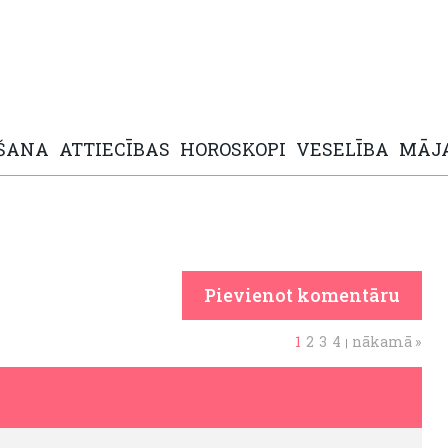
ŠANA
ATTIECĪBAS
HOROSKOPI
VESELĪBA
MĀJ
Pievienot komentāru
1
2
3
4
nākamā »
|