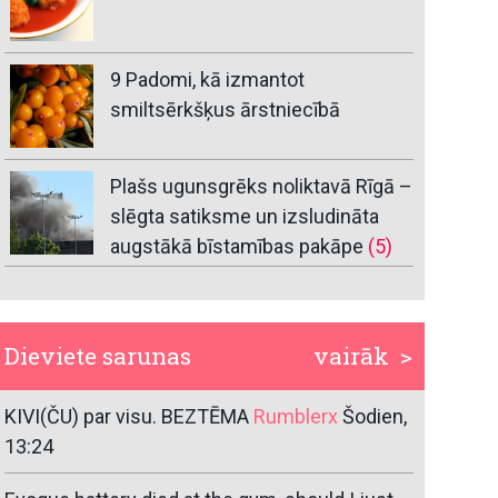
9 Padomi, kā izmantot
smiltsērkšķus ārstniecībā
Plašs ugunsgrēks noliktavā Rīgā –
slēgta satiksme un izsludināta
augstākā bīstamības pakāpe
(5)
Dieviete sarunas
vairāk >
KIVI(ČU) par visu. BEZTĒMA
Rumblerx
Šodien,
13:24