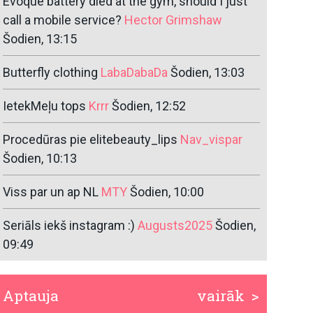
Evoque battery died at the gym, should I just
call a mobile service?
Hector Grimshaw
Šodien, 13:15
Butterfly clothing
LabaDabaDa
Šodien, 13:03
IetekMeļu tops
Krrr
Šodien, 12:52
Procedūras pie elitebeauty_lips
Nav_vispar
Šodien, 10:13
Viss par un ap NL
MTY
Šodien, 10:00
Seriāls iekš instagram :)
Augusts2025
Šodien,
09:49
Aptauja
vairāk >