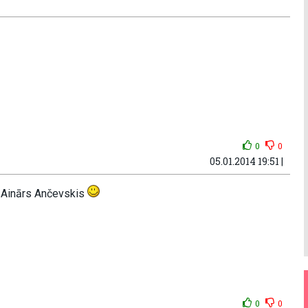
0
0
05.01.2014 19:51 |
, Ainārs Ančevskis
0
0