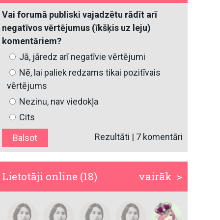
Vai forumā publiski vajadzētu rādīt arī
negatīvos vērtējumus (īkšķis uz leju)
komentāriem?
Jā, jāredz arī negatīvie vērtējumi
Nē, lai paliek redzams tikai pozitīvais
vērtējums
Nezinu, nav viedokļa
Cits
Rezultāti
|
7 komentāri
Lietotāji online (18)
vairāk >