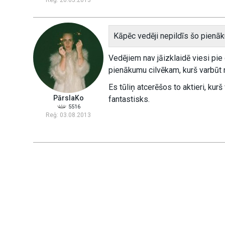
Reģ: 26.05.2013
Kāpēc vedēji nepildīs šo pienā
Vedējiem nav jāizklaidē viesi pie
pienākumu cilvēkam, kurš varbūt n
Es tūliņ atcerēšos to aktieri, kur
PārslaKo
fantastisks.
5516
Reģ: 03.08.2013