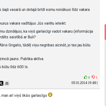
 šajā vasarā un dotajā brīdī esmu nonākusi līdz vakara
kurus vakara vadītājus Jūs varētu ieteikt.
mu dzirdējusi, ka viņš garlaicīgi vadot vakaru (informācija
irdēts saistībā ar Buli?
ris Grigalis, tādēļ viņu negribas aicināt, jo tas jau būtu
inoši jauns. Publika aktīva.
 būtu līdz 600 ls.
0
1
05.01.2014 19:48 |
, man arī viņš likās garlaicīgs