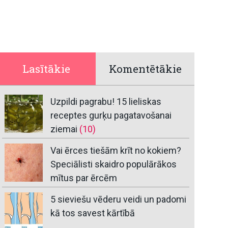
Lasītākie
Komentētākie
Uzpildi pagrabu! 15 lieliskas
receptes gurķu pagatavošanai
ziemai
(10)
Vai ērces tiešām krīt no kokiem?
Speciālisti skaidro populārākos
mītus par ērcēm
5 sieviešu vēderu veidi un padomi
kā tos savest kārtībā