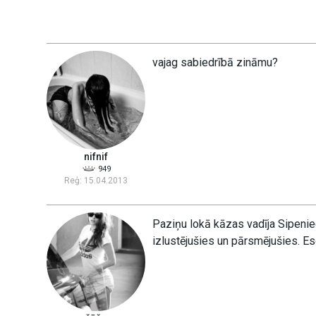
vajag sabiedrībā zināmu?
nifnif
949
Reģ: 15.04.2013
Paziņu lokā kāzas vadīja Sipeniec
izlustējušies un pārsmējušies. Esot 