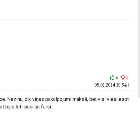
0
0
05.01.2014 19:54 |
e. Nezinu, cik viņas pakalpojumi maksā, bet visi viesi esot
bijis ļoti jauki un forši.