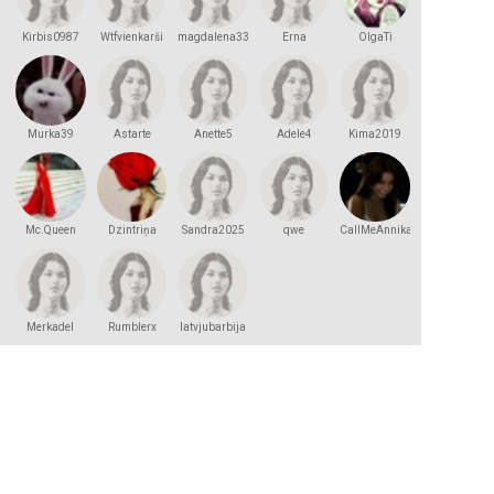
Kirbis0987
Wtfvienkarši
magdalena333
Erna
OlgaTi
Murka39
Astarte
Anette5
Adele4
Kima2019
Mc.Queen
Dzintriņa
Sandra2025
qwe
CallMeAnnika
Merkadel
Rumblerx
latvjubarbija