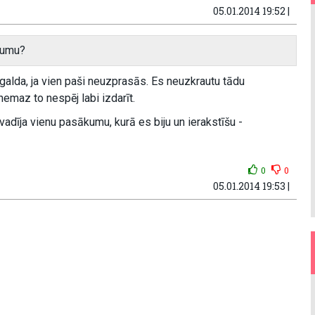
05.01.2014 19:52 |
kumu?
 galda, ja vien paši neuzprasās. Es neuzkrautu tādu
emaz to nespēj labi izdarīt.
š vadīja vienu pasākumu, kurā es biju un ierakstīšu -
0
0
05.01.2014 19:53 |