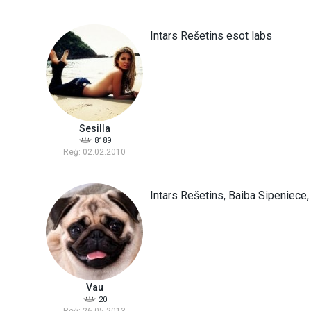
Intars Rešetins esot labs
Sesilla
8189
Reģ: 02.02.2010
Intars Rešetins, Baiba Sipeniece
Vau
20