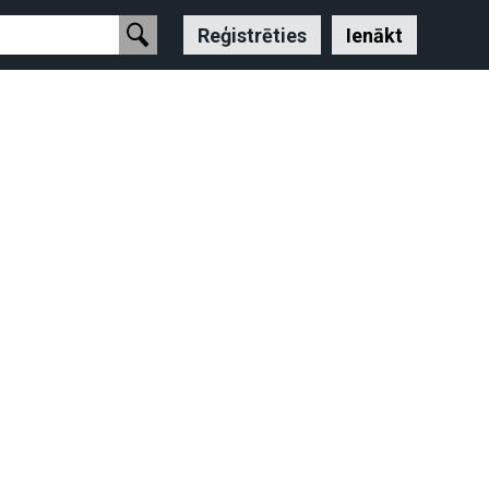
Reģistrēties
Ienākt