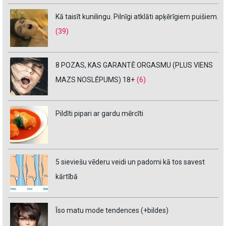
Kā taisīt kunilingu. Pilnīgi atklāti apķērīgiem puišiem.
(39)
8 POZAS, KAS GARANTĒ ORGASMU (PLUS VIENS
MAZS NOSLĒPUMS) 18+
(6)
Pildīti pipari ar gardu mērcīti
5 sieviešu vēderu veidi un padomi kā tos savest
kārtībā
Īso matu mode tendences (+bildes)