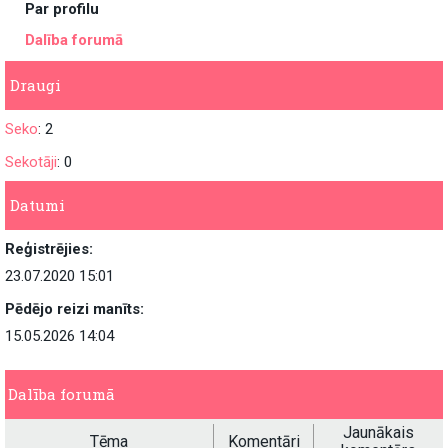
Par profilu
Dalība forumā
Draugi
Seko
: 2
Sekotāji
: 0
Datumi
Reģistrējies:
23.07.2020 15:01
Pēdējo reizi manīts:
15.05.2026 14:04
Dalība forumā
Jaunākais
Tēma
Komentāri