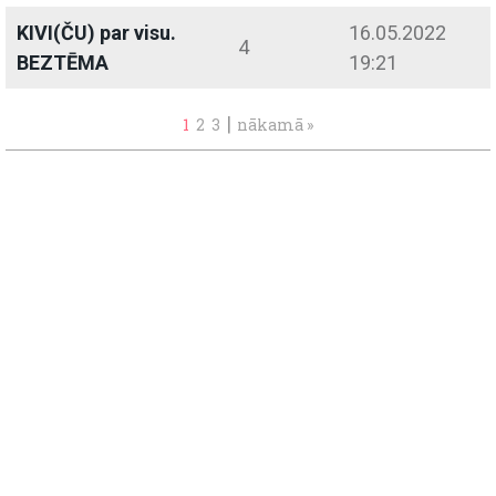
KIVI(ČU) par visu.
16.05.2022
4
BEZTĒMA
19:21
|
1
2
3
nākamā »