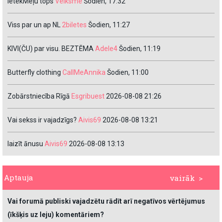
IetekMeļu tops
Veiksme
Šodien, 17:32
Viss par un ap NL
2biletes
Šodien, 11:27
KIVI(ČU) par visu. BEZTĒMA
Adele4
Šodien, 11:19
Butterfly clothing
CallMeAnnika
Šodien, 11:00
Zobārstniecība Rīgā
Esgribuest
2026-08-08 21:26
Vai sekss ir vajadzīgs?
Aivis69
2026-08-08 13:21
laizīt ānusu
Aivis69
2026-08-08 13:13
Aptauja
vairāk >
Vai forumā publiski vajadzētu rādīt arī negatīvos vērtējumus
(īkšķis uz leju) komentāriem?