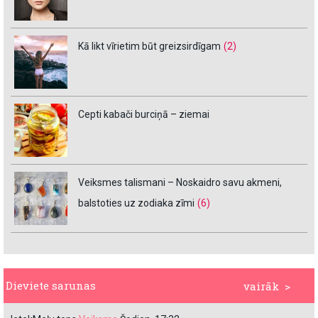
Kā likt vīrietim būt greizsirdīgam
(2)
Cepti kabači burciņā – ziemai
Veiksmes talismani – Noskaidro savu akmeni,
balstoties uz zodiaka zīmi
(6)
Dieviete sarunas
vairāk >