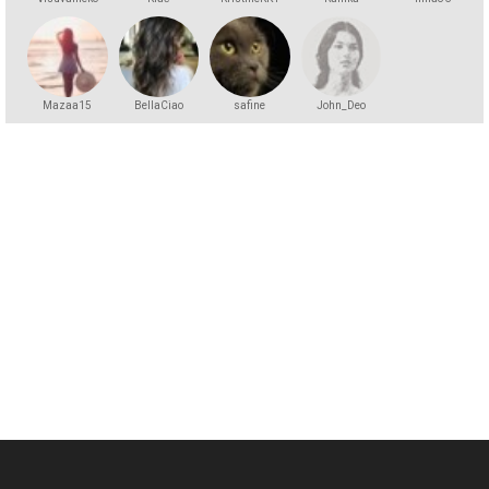
Mazaa15
BellaCiao
safine
John_Deo