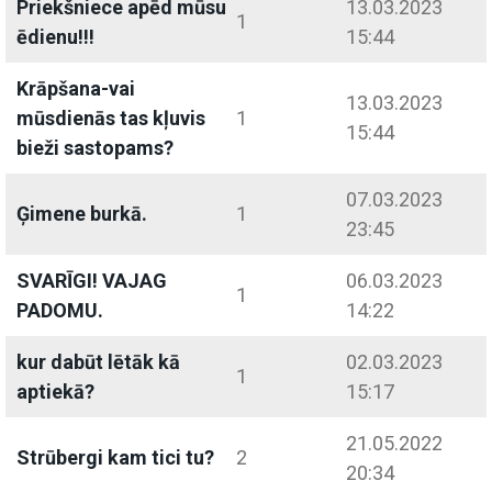
Priekšniece apēd mūsu
13.03.2023
1
ēdienu!!!
15:44
Krāpšana-vai
13.03.2023
mūsdienās tas kļuvis
1
15:44
bieži sastopams?
07.03.2023
Ģimene burkā.
1
23:45
SVARĪGI! VAJAG
06.03.2023
1
PADOMU.
14:22
kur dabūt lētāk kā
02.03.2023
1
aptiekā?
15:17
21.05.2022
Strūbergi kam tici tu?
2
20:34