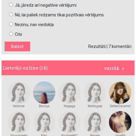
Jā, jāredz arī negatīvie vērtējumi
Nē, lai paliek redzams tikai pozitīvais vērtējums
Nezinu, nav viedokļa
Cits
Rezultāti
|
7 komentāri
Lietotāji online (14)
vairāk >
Veiksme
Becinja
thegaga
Maltā gaļa
SaltedCaramel
Visuvaineko
Klač
KristineKK1
Ranika
Inna86