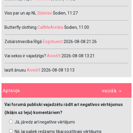
Viss par un ap NL
2biletes
Šodien, 11:27
Butterfly clothing
CallMeAnnika
Šodien, 11:00
Zobārstniecība Rīgā
Esgribuest
2026-08-08 21:26
Vai sekss ir vajadzīgs?
Aivis69
2026-08-08 13:21
laizīt ānusu
Aivis69
2026-08-08 13:13
Aptauja
vairāk >
Vai forumā publiski vajadzētu rādīt arī negatīvos vērtējumus
(īkšķis uz leju) komentāriem?
Jā, jāredz arī negatīvie vērtējumi
Nē, lai paliek redzams tikai pozitīvais vērtējums