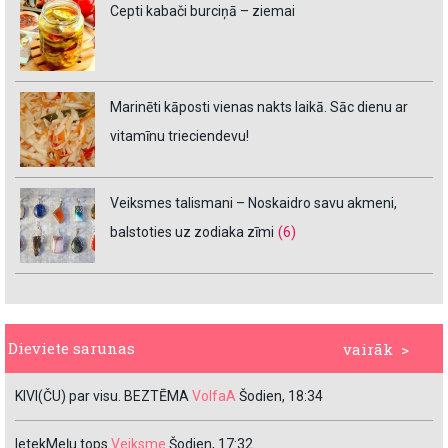
Cepti kabači burciņā – ziemai
Marinēti kāposti vienas nakts laikā. Sāc dienu ar
vitamīnu trieciendevu!
Veiksmes talismani – Noskaidro savu akmeni,
balstoties uz zodiaka zīmi
(6)
Dieviete sarunas
vairāk >
KIVI(ČU) par visu. BEZTĒMA
VolfaA
Šodien, 18:34
IetekMeļu tops
Veiksme
Šodien, 17:32