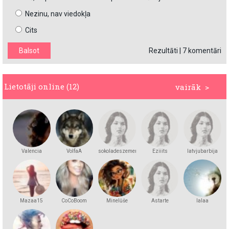
Nezinu, nav viedokļa
Cits
Rezultāti
|
7 komentāri
Lietotāji online (12)
vairāk >
Valencia
VolfaA
sokoladeszemene
Eziiits
latvjubarbija
Mazaa15
CoCoBoom
Minelūše
Astarte
lalaa