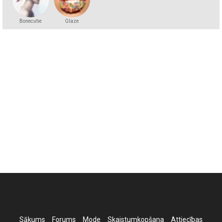
Bonecutie
Glaze
Sākums
Forums
Mode
Skaistumkopšana
Attiecības