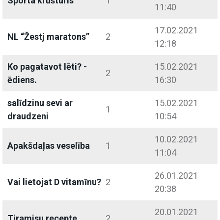
Sporta krūšturis
1
11:40
17.02.2021
NL “Žestj maratons”
2
12:18
Ko pagatavot lēti? -
15.02.2021
2
ēdiens.
16:30
salīdzinu sevi ar
15.02.2021
1
draudzeni
10:54
10.02.2021
Apakšdaļas veselība
1
11:04
26.01.2021
Vai lietojat D vitamīnu?
2
20:38
20.01.2021
Tiramisu recepte
2