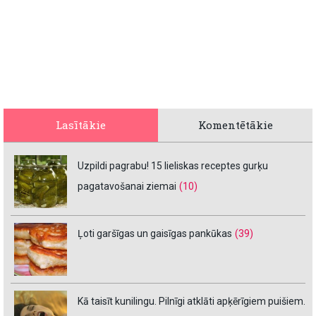
Lasītākie
Komentētākie
Uzpildi pagrabu! 15 lieliskas receptes gurķu
pagatavošanai ziemai
(10)
Ļoti garšīgas un gaisīgas pankūkas
(39)
Kā taisīt kunilingu. Pilnīgi atklāti apķērīgiem puišiem.