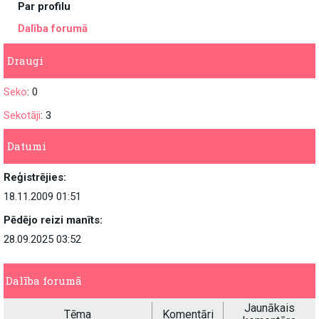
Par profilu
Dalība forumā
Draugi
Seko
: 0
Sekotāji
: 3
Datumi
Reģistrējies:
18.11.2009 01:51
Pēdējo reizi manīts:
28.09.2025 03:52
Dalība forumā
Jaunākais
Tēma
Komentāri