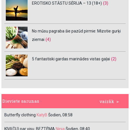
EROTISKO STĀSTU SĒRIJA – 13 (18+)
(3)
No mūsu pagraba šie pazūd pirmie: Mizotie gurķi
ziemai
(4)
5 fantastiski gardas marinādes vistas gaļai
(2)
Dieviete sarunas
vairāk >
Butterfly clothing
KatyB
Šodien, 08:58
KIVI(ČU) par visu. BEZTĒMA
Ninja
Šodien, 08:40