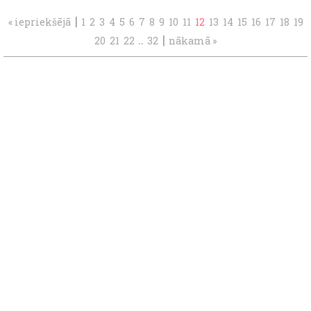
|
« iepriekšējā
1
2
3
4
5
6
7
8
9
10
11
12
13
14
15
16
17
18
19
..
|
20
21
22
32
nākamā »