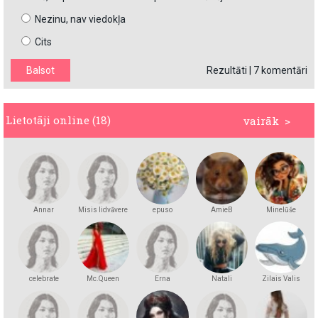
Nezinu, nav viedokļa
Cits
Rezultāti
|
7 komentāri
Lietotāji online (18)
vairāk >
Annar
Misis lidvāvere
epuso
AmieB
Minelūše
celebrate
Mc.Queen
Erna
Natali
Zilais Valis