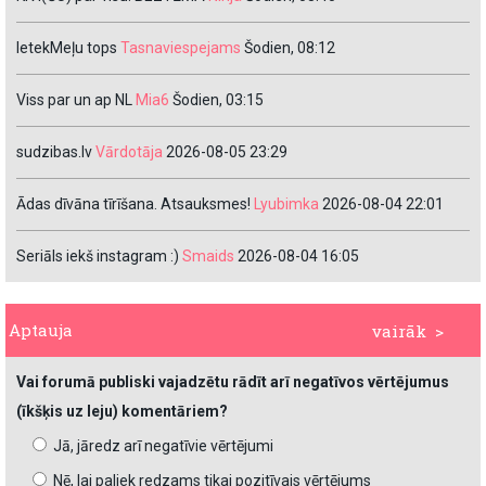
IetekMeļu tops
Tasnaviespejams
Šodien, 08:12
Viss par un ap NL
Mia6
Šodien, 03:15
sudzibas.lv
Vārdotāja
2026-08-05 23:29
Ādas dīvāna tīrīšana. Atsauksmes!
Lyubimka
2026-08-04 22:01
Seriāls iekš instagram :)
Smaids
2026-08-04 16:05
Aptauja
vairāk >
Vai forumā publiski vajadzētu rādīt arī negatīvos vērtējumus
(īkšķis uz leju) komentāriem?
Jā, jāredz arī negatīvie vērtējumi
Nē, lai paliek redzams tikai pozitīvais vērtējums