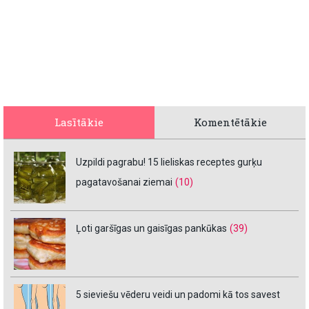
Lasītākie
Komentētākie
Uzpildi pagrabu! 15 lieliskas receptes gurķu
pagatavošanai ziemai
(10)
Ļoti garšīgas un gaisīgas pankūkas
(39)
5 sieviešu vēderu veidi un padomi kā tos savest