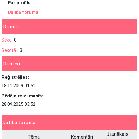
Par profilu
Dalība forumā
Draugi
Seko
: 0
Sekotāji
: 3
Datumi
Reģistrējies:
18.11.2009 01:51
Pēdējo reizi manīts:
28.09.2025 03:52
Dalība forumā
Jaunākais
Tēma
Komentāri