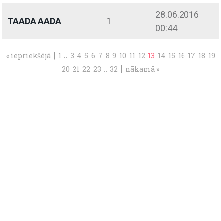
28.06.2016
TAADA AADA
1
00:44
|
..
« iepriekšējā
1
3
4
5
6
7
8
9
10
11
12
13
14
15
16
17
18
19
..
|
20
21
22
23
32
nākamā »