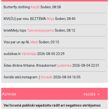
Butterfly clothing
KatyB
Šodien, 08:58
KIVI(ČU) par visu. BEZTĒMA
Ninja
Šodien, 08:40
IetekMeļu tops
Tasnaviespejams
Šodien, 08:12
Viss par un ap NL
Mia6
Šodien, 03:15
sudzibas.lv
Vārdotāja
2026-08-05 23:29
Ādas dīvāna tīrīšana. Atsauksmes!
Lyubimka
2026-08-04 22:01
Seriāls iekš instagram :)
Smaids
2026-08-04 16:05
Aptauja
vairāk >
Vai forumā publiski vajadzētu rādīt arī negatīvos vērtējumus