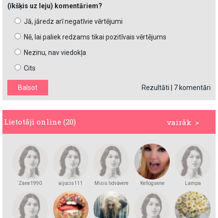
(īkšķis uz leju) komentāriem?
Jā, jāredz arī negatīvie vērtējumi
Nē, lai paliek redzams tikai pozitīvais vērtējums
Nezinu, nav viedokļa
Cits
Rezultāti
|
7 komentāri
Lietotāji online (20)
vairāk >
Zane1990
aijucis111
Misis lidvāvere
Kellogsene
Lampa