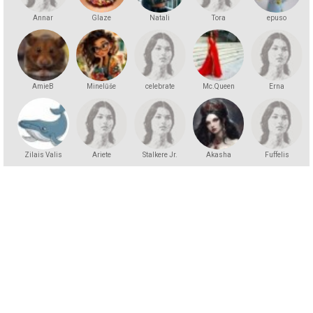
Annar
Glaze
Natali
Tora
epuso
AmieB
Minelūše
celebrate
Mc.Queen
Erna
Zilais Valis
Ariete
Stalkere Jr.
Akasha
Fuffelis