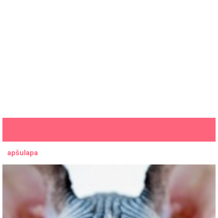
apšulapa