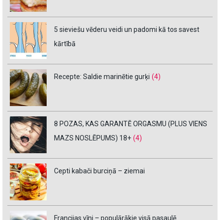
5 sieviešu vēderu veidi un padomi kā tos savest
kārtībā
Recepte: Saldie marinētie gurķi
(4)
8 POZAS, KAS GARANTĒ ORGASMU (PLUS VIENS
MAZS NOSLĒPUMS) 18+
(4)
Cepti kabači burciņā – ziemai
Francijas vīni – populārākie visā pasaulē