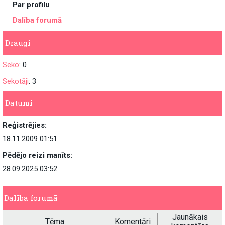
Par profilu
Dalība forumā
Draugi
Seko
: 0
Sekotāji
: 3
Datumi
Reģistrējies:
18.11.2009 01:51
Pēdējo reizi manīts:
28.09.2025 03:52
Dalība forumā
Jaunākais
Tēma
Komentāri