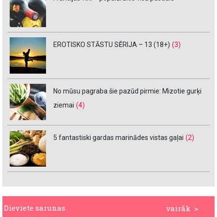
EROTISKO STĀSTU SĒRIJA – 13 (18+)
(3)
No mūsu pagraba šie pazūd pirmie: Mizotie gurķi
ziemai
(4)
5 fantastiski gardas marinādes vistas gaļai
(2)
Dieviete sarunas
vairāk >