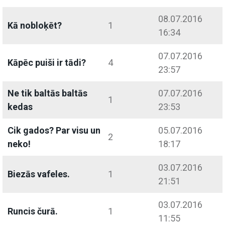
08.07.2016
Kā nobloķēt?
1
16:34
07.07.2016
Kāpēc puiši ir tādi?
4
23:57
Ne tik baltās baltās
07.07.2016
1
kedas
23:53
Cik gados? Par visu un
05.07.2016
2
neko!
18:17
03.07.2016
Biezās vafeles.
1
21:51
03.07.2016
Runcis čurā.
1
11:55