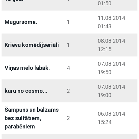
01:50
11.08.2014
Mugursoma.
1
01:43
08.08.2014
Krievu komēdijseriāli
1
12:15
07.08.2014
Viņas melo labāk.
4
19:50
07.08.2014
kuru no cosmo...
2
19:00
Šampūns un balzāms
06.08.2014
bez sulfātiem,
2
15:24
parabēniem