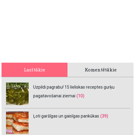
Lasītākie
Komentētākie
Uzpildi pagrabu! 15 lieliskas receptes gurķu
pagatavošanai ziemai
(10)
Ļoti garšīgas un gaisīgas pankūkas
(39)