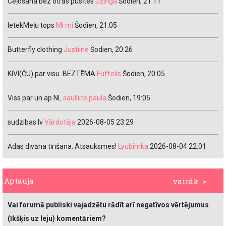
Ceļošana bez otrās pusītes
Džinga
Šodien, 21:11
IetekMeļu tops
Mi mi
Šodien, 21:05
Butterfly clothing
Justiine
Šodien, 20:26
KIVI(ČU) par visu. BEZTĒMA
Fuffelis
Šodien, 20:05
Viss par un ap NL
sauliiite.paula
Šodien, 19:05
sudzibas.lv
Vārdotāja
2026-08-05 23:29
Ādas dīvāna tīrīšana. Atsauksmes!
Lyubimka
2026-08-04 22:01
Aptauja
vairāk >
Vai forumā publiski vajadzētu rādīt arī negatīvos vērtējumus
(īkšķis uz leju) komentāriem?