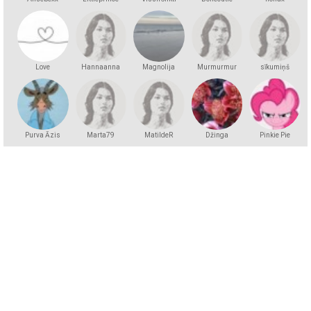
Love
Hannaanna
Magnolija
Murmurmur
sīkumiņš
Purva Āzis
Marta79
MatildeR
Džinga
Pinkie Pie