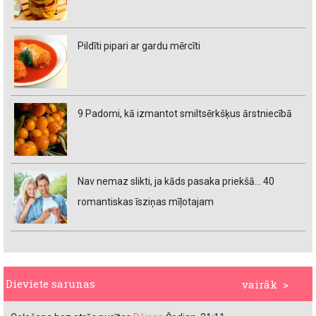
Pildīti pipari ar gardu mērcīti
9 Padomi, kā izmantot smiltsērkšķus ārstniecībā
Nav nemaz slikti, ja kāds pasaka priekšā… 40
romantiskas īsziņas mīļotajam
Dieviete sarunas
vairāk >