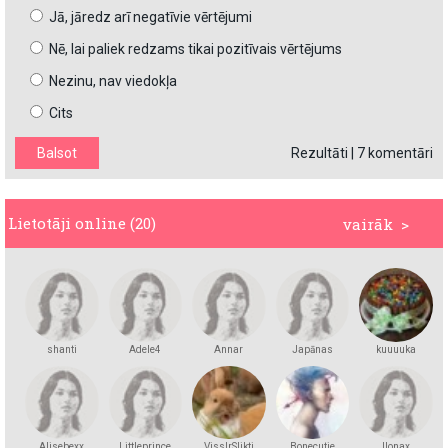
Jā, jāredz arī negatīvie vērtējumi
Nē, lai paliek redzams tikai pozitīvais vērtējums
Nezinu, nav viedokļa
Cits
Rezultāti
|
7 komentāri
Lietotāji online (20)
vairāk >
shanti
Adele4
Annar
Japānas
kuuuuka
princese
Alisebexx
Littleprince
VissIrSlikti
Bonecutie
Ilonax