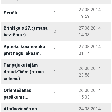
27.08.2014
Seriāli
1
19:59
Brínišķais 27. :) mana
27.08.2014
2
beztēma :)
14:08
Aptieku kosmeetika
27.08.2014
1
pret nagu lakaam.
01:14
Par pajukušajām
26.08.2014
draudzībām (otrais
1
23:58
cēliens)
Orientēšanās
26.08.2014
1
pasākums...
15:03
Atbrīvošanās no
24.08.2014