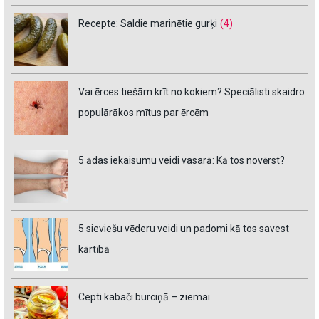
Recepte: Saldie marinētie gurķi
(4)
Vai ērces tiešām krīt no kokiem? Speciālisti skaidro
populārākos mītus par ērcēm
5 ādas iekaisumu veidi vasarā: Kā tos novērst?
5 sieviešu vēderu veidi un padomi kā tos savest
kārtībā
Cepti kabači burciņā – ziemai