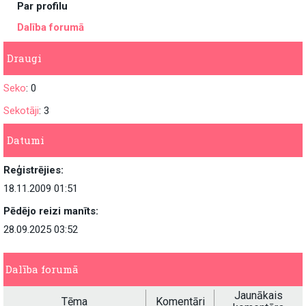
Par profilu
Dalība forumā
Draugi
Seko
: 0
Sekotāji
: 3
Datumi
Reģistrējies:
18.11.2009 01:51
Pēdējo reizi manīts:
28.09.2025 03:52
Dalība forumā
Jaunākais
Tēma
Komentāri