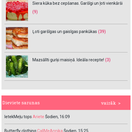
Siera kūka bez cepšanas. Garšīgi un ļoti vienkārši
(9)
Ļoti garšīgas un gaisīgas pankūkas
(39)
Mazsālīti gurķi maisiņā. Ideāla recepte!
(3)
Dieviete sarunas
vairāk >
IetekMeļu tops
Ariete
Šodien, 16:09
Butterfly clothing
CallMeAnnika
Šodien, 15:25