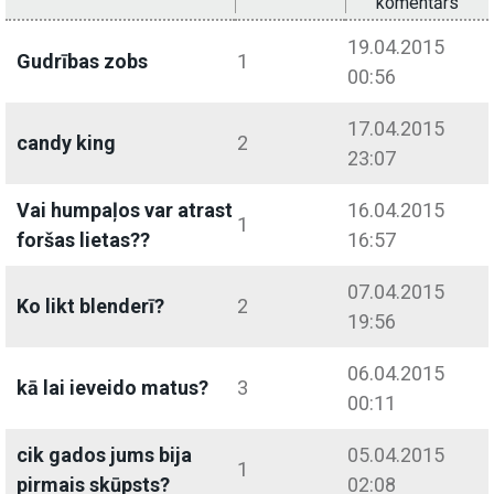
komentārs
19.04.2015
Gudrības zobs
1
00:56
17.04.2015
candy king
2
23:07
Vai humpaļos var atrast
16.04.2015
1
foršas lietas??
16:57
07.04.2015
Ko likt blenderī?
2
19:56
06.04.2015
kā lai ieveido matus?
3
00:11
cik gados jums bija
05.04.2015
1
pirmais skūpsts?
02:08