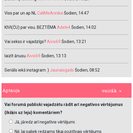
Viss par un ap NL
CallMeAnnika
Šodien, 14:47
KIVI(ČU) par visu. BEZTĒMA
Adele4
Šodien, 14:02
Vai sekss ir vajadzīgs?
Aivis69
Šodien, 13:21
laizīt ānusu
Aivis69
Šodien, 13:13
Seriāls iekš instagram :)
Jaunaisgads
Šodien, 08:52
Aptauja
vairāk >
Vai forumā publiski vajadzētu rādīt arī negatīvos vērtējumus
(īkšķis uz leju) komentāriem?
Jā, jāredz arī negatīvie vērtējumi
Nē, lai paliek redzams tikai pozitīvais vērtējums