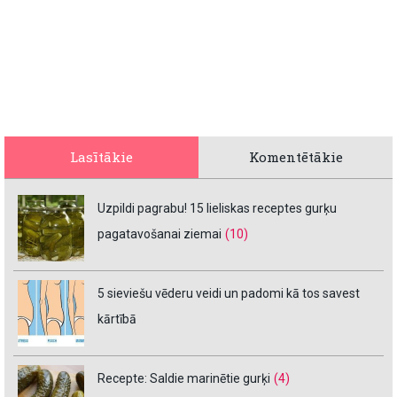
Lasītākie
Komentētākie
Uzpildi pagrabu! 15 lieliskas receptes gurķu
pagatavošanai ziemai
(10)
5 sieviešu vēderu veidi un padomi kā tos savest
kārtībā
Recepte: Saldie marinētie gurķi
(4)