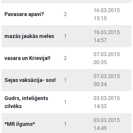
16.03.2015
Pavasara apavi?
2
15:15
16.03.2015
mazās jaukās meles
1
14:57
07.03.2015
vasara un Krievija!!
2
00:35
07.03.2015
Sejas vaksācija- sos!
1
00:34
Gudrs, inteliģents
03.03.2015
1
cilvēks
14:53
03.03.2015
*MR ilgums*
1
14:49