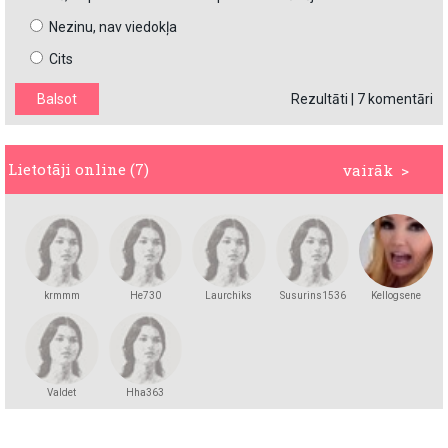
Nezinu, nav viedokļa
Cits
Rezultāti
|
7 komentāri
Lietotāji online (7)
vairāk >
krmmm
He730
Laurchiks
Susurins1536
Kellogsene
Valdet
Hha363