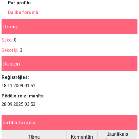
Par profilu
Dalība forumā
Draugi
Seko
: 0
Sekotāji
: 3
Datumi
Reģistrējies:
18.11.2009 01:51
Pēdējo reizi manīts:
28.09.2025 03:52
Dalība forumā
Jaunākais
Tēma
Komentāri