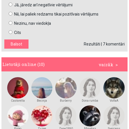
Jā, jāredz arī negatīvie vērtējumi
Nē, lai paliek redzams tikai pozitīvais vērtējums
Nezinu, nav viedokļa
Cits
Rezultāti
|
7 komentāri
Lietotāji online (10)
vairāk >
Castorella
Becinja
Burberry
Dona rumba
VolfaA
Pinko
Zuzee
Zane1990
fifinators
Sveiciens