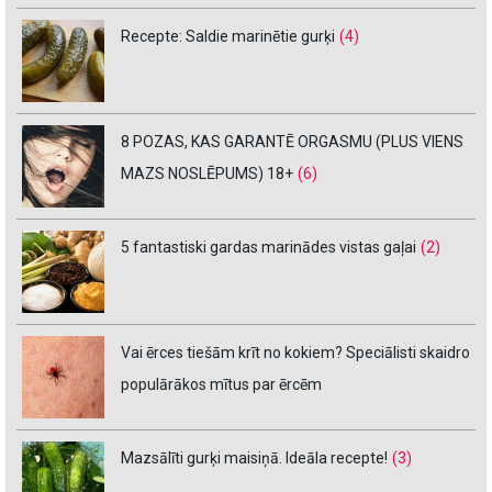
Recepte: Saldie marinētie gurķi
(4)
8 POZAS, KAS GARANTĒ ORGASMU (PLUS VIENS
MAZS NOSLĒPUMS) 18+
(6)
5 fantastiski gardas marinādes vistas gaļai
(2)
Vai ērces tiešām krīt no kokiem? Speciālisti skaidro
populārākos mītus par ērcēm
Mazsālīti gurķi maisiņā. Ideāla recepte!
(3)