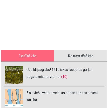
Lasītākie
Komentētākie
Uzpildi pagrabu! 15 lieliskas receptes gurķu
pagatavošanai ziemai
(10)
5 sieviešu vēderu veidi un padomi kā tos savest
kārtībā