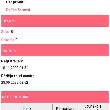
Par profilu
Dalība forumā
Draugi
Seko
: 0
Sekotāji
: 3
Datumi
Reģistrējies:
18.11.2009 01:51
Pēdējo reizi manīts:
28.09.2025 03:52
Dalība forumā
Jaunākais
Tēma
Komentāri