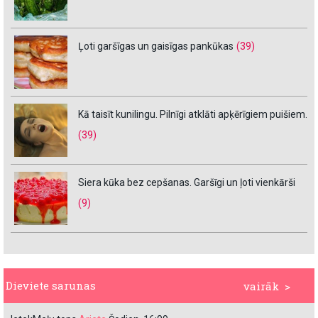
Ļoti garšīgas un gaisīgas pankūkas
(39)
Kā taisīt kunilingu. Pilnīgi atklāti apķērīgiem puišiem.
(39)
Siera kūka bez cepšanas. Garšīgi un ļoti vienkārši
(9)
Dieviete sarunas
vairāk >