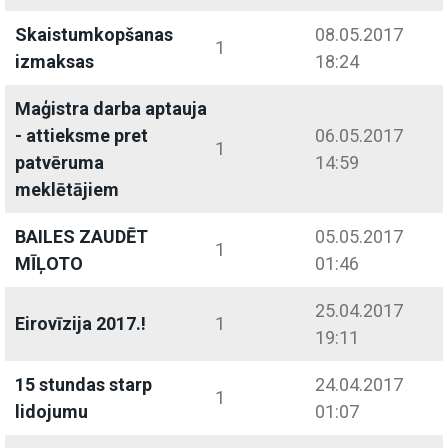
Skaistumkopšanas
08.05.2017
1
izmaksas
18:24
Maģistra darba aptauja
- attieksme pret
06.05.2017
1
patvēruma
14:59
meklētājiem
BAILES ZAUDĒT
05.05.2017
1
MĪĻOTO
01:46
25.04.2017
Eirovīzija 2017.!
1
19:11
15 stundas starp
24.04.2017
1
lidojumu
01:07