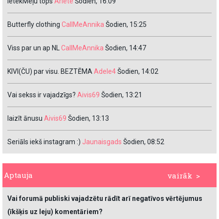
IetekMeļu tops
Ariete
Šodien, 16:09
Butterfly clothing
CallMeAnnika
Šodien, 15:25
Viss par un ap NL
CallMeAnnika
Šodien, 14:47
KIVI(ČU) par visu. BEZTĒMA
Adele4
Šodien, 14:02
Vai sekss ir vajadzīgs?
Aivis69
Šodien, 13:21
laizīt ānusu
Aivis69
Šodien, 13:13
Seriāls iekš instagram :)
Jaunaisgads
Šodien, 08:52
Aptauja
vairāk >
Vai forumā publiski vajadzētu rādīt arī negatīvos vērtējumus
(īkšķis uz leju) komentāriem?