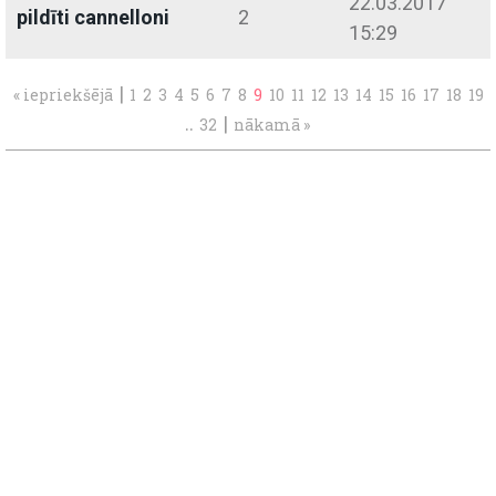
22.03.2017
pildīti cannelloni
2
15:29
|
« iepriekšējā
1
2
3
4
5
6
7
8
9
10
11
12
13
14
15
16
17
18
19
..
|
32
nākamā »