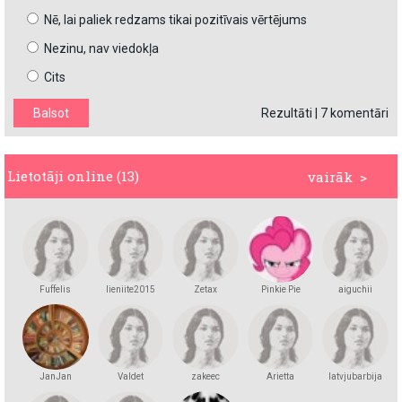
Nē, lai paliek redzams tikai pozitīvais vērtējums
Nezinu, nav viedokļa
Cits
Rezultāti
|
7 komentāri
Lietotāji online (13)
vairāk >
Fuffelis
lieniite2015
Zetax
Pinkie Pie
aiguchii
JanJan
Valdet
zakeec
Arietta
latvjubarbija