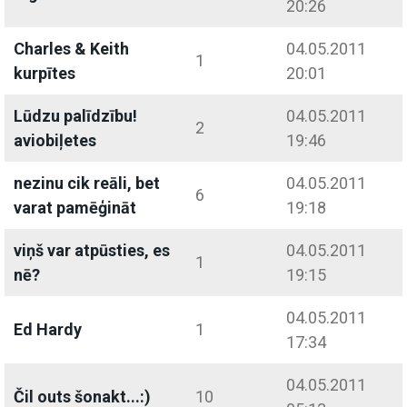
20:26
Charles & Keith
04.05.2011
1
kurpītes
20:01
Lūdzu palīdzību!
04.05.2011
2
aviobiļetes
19:46
nezinu cik reāli, bet
04.05.2011
6
varat pamēģināt
19:18
viņš var atpūsties, es
04.05.2011
1
nē?
19:15
04.05.2011
Ed Hardy
1
17:34
04.05.2011
Čil outs šonakt...:)
10