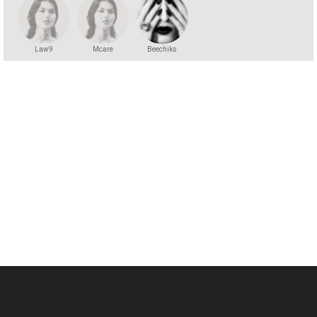
Law9
Mcare
Beechiks