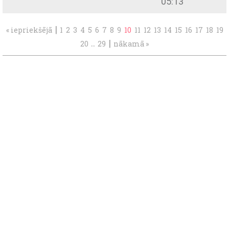
05:13
|
« iepriekšējā
1
2
3
4
5
6
7
8
9
10
11
12
13
14
15
16
17
18
19
..
|
20
29
nākamā »