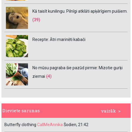
Kā taisīt kunilingu. Pilnīgi atklāti apķērīgiem puišiem.
(39)
Recepte: Ātri marinēti kabači
No mūsu pagraba šie pazūd pirmie: Mizotie gurķi
ziemai
(4)
Dieviete sarunas
vairāk >
Butterfly clothing
CallMeAnnika
Šodien, 21:42