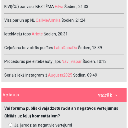
KIVI(ČU) par visu. BEZTĒMA
Hilva
Šodien, 21:33
Viss par un ap NL
CallMeAnnika
Šodien, 21:24
IetekMeļu tops
Ariete
Šodien, 20:31
Ceļošana bez otrās pusītes
LabaDabaDa
Šodien, 18:39
Procedūras pie elitebeauty_lips
Nav_vispar
Šodien, 10:13
Seriāls iekš instagram :)
Augusts2025
Šodien, 09:49
Aptauja
vairāk >
Vai forumā publiski vajadzētu rādīt arī negatīvos vērtējumus
(īkšķis uz leju) komentāriem?
Jā, jāredz arī negatīvie vērtējumi