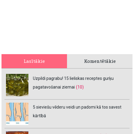
Lasītākie
Komentētākie
Uzpildi pagrabu! 15 lieliskas receptes gurķu
pagatavošanai ziemai
(10)
5 sieviešu vēderu veidi un padomi kā tos savest
kārtībā