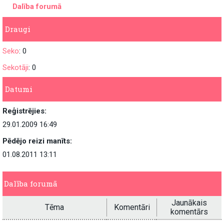
Dalība forumā
Draugi
Seko
: 0
Sekotāji
: 0
Datumi
Reģistrējies:
29.01.2009 16:49
Pēdējo reizi manīts:
01.08.2011 13:11
Dalība forumā
Jaunākais
Tēma
Komentāri
komentārs