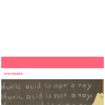
seerskaabe