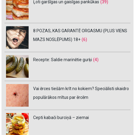
Ļoti garšīgas un gaisīgas pankūkas
(39)
8 POZAS, KAS GARANTĒ ORGASMU (PLUS VIENS
MAZS NOSLĒPUMS) 18+
(6)
Recepte: Saldie marinētie gurķi
(4)
Vai ērces tiešām krīt no kokiem? Speciālisti skaidro
populārākos mītus par ērcēm
Cepti kabači burciņā – ziemai