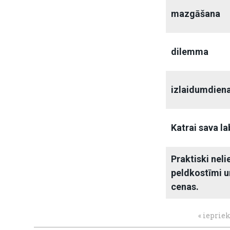
mazgāšana
dilemma
izlaidumdien
Katrai sava la
Praktiski neli
peldkostīmi u
cenas.
« ieprie