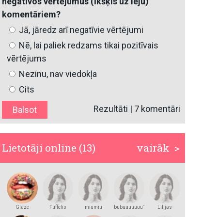
negatīvos vērtējumus (īkšķis uz leju)
komentāriem?
Jā, jāredz arī negatīvie vērtējumi
Nē, lai paliek redzams tikai pozitīvais
vērtējums
Nezinu, nav viedokļa
Cits
Rezultāti
|
7 komentāri
Lietotāji online (13)
vairāk >
Glaze
Fuffelis
miumiu
bubuuuuuuu123
Lilijas