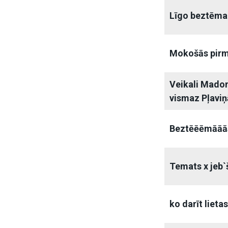
Līgo beztēma
Mokošās pirm
Veikali Mado
vismaz Pļaviņ
Beztēēēmāāā
Temats x jeb`
ko darīt lieta