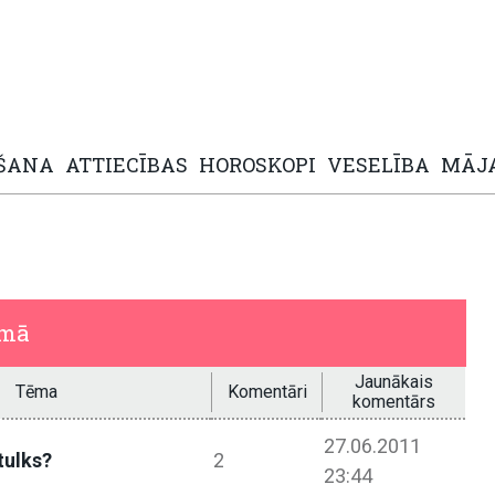
ŠANA
ATTIECĪBAS
HOROSKOPI
VESELĪBA
MĀJ
umā
Jaunākais
Tēma
Komentāri
komentārs
27.06.2011
 tulks?
2
23:44