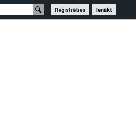
Reģistrēties
Ienākt