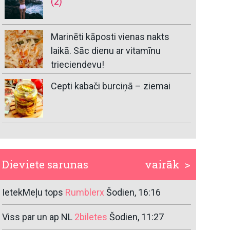
(2)
Marinēti kāposti vienas nakts
laikā. Sāc dienu ar vitamīnu
trieciendevu!
Cepti kabači burciņā – ziemai
Dieviete sarunas
vairāk >
IetekMeļu tops
Rumblerx
Šodien, 16:16
Viss par un ap NL
2biletes
Šodien, 11:27