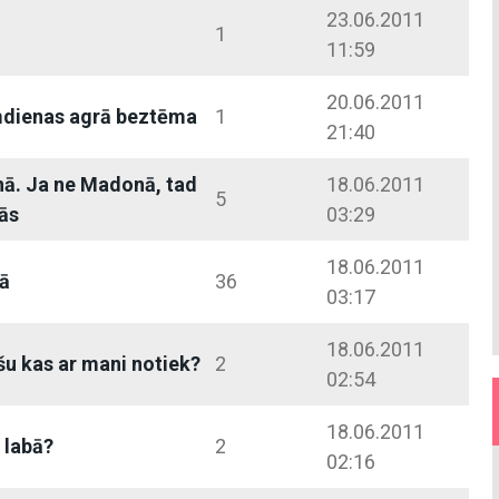
23.06.2011
1
11:59
20.06.2011
dienas agrā beztēma
1
21:40
nā. Ja ne Madonā, tad
18.06.2011
5
ās
03:29
18.06.2011
ā
36
03:17
18.06.2011
šu kas ar mani notiek?
2
02:54
18.06.2011
s labā?
2
02:16