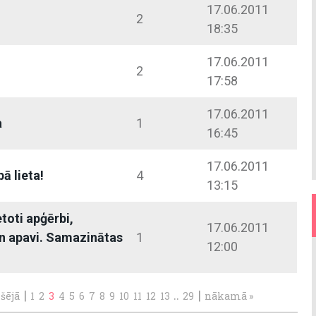
17.06.2011
2
18:35
17.06.2011
2
17:58
17.06.2011
a
1
16:45
17.06.2011
bā lieta!
4
13:15
etoti apģērbi,
17.06.2011
n apavi. Samazinātas
1
12:00
|
..
|
kšējā
1
2
3
4
5
6
7
8
9
10
11
12
13
29
nākamā »