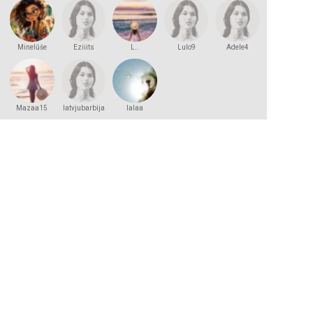
Minelūše
Eziiits
L..
Lulo9
Adele4
Mazaa15
latvjubarbija
lalaa