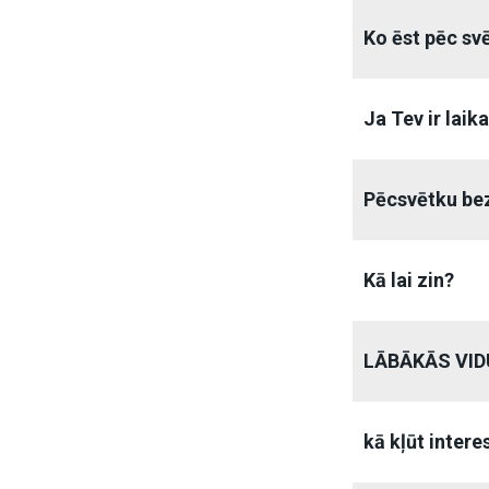
Ko ēst pēc sv
Ja Tev ir laika
Pēcsvētku be
Kā lai zin?
LĀBĀKĀS VI
kā kļūt intere