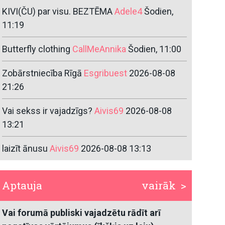
KIVI(ČU) par visu. BEZTĒMA
Adele4
Šodien,
11:19
Butterfly clothing
CallMeAnnika
Šodien, 11:00
Zobārstniecība Rīgā
Esgribuest
2026-08-08
21:26
Vai sekss ir vajadzīgs?
Aivis69
2026-08-08
13:21
laizīt ānusu
Aivis69
2026-08-08 13:13
Aptauja
vairāk >
Vai forumā publiski vajadzētu rādīt arī