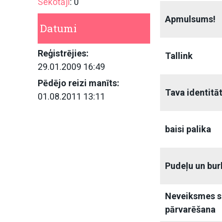
Sekotāji
: 0
Apmulsums!
Datumi
Reģistrējies:
Tallink
29.01.2009 16:49
Pēdējo reizi manīts:
Tava identitā
01.08.2011 13:11
baisi palika
Pudeļu un bu
Neveiksmes sa
pārvarēšana