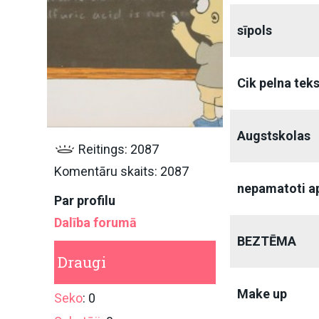
sīpols
Cik pelna teks
Augstskolas
Reitings: 2087
Komentāru skaits: 2087
nepamatoti a
Par profilu
Dalība forumā
BEZTĒMA
Draugi
Make up
Seko
: 0