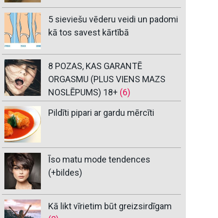
5 sieviešu vēderu veidi un padomi
kā tos savest kārtībā
8 POZAS, KAS GARANTĒ
ORGASMU (PLUS VIENS MAZS
NOSLĒPUMS) 18+
(6)
Pildīti pipari ar gardu mērcīti
Īso matu mode tendences
(+bildes)
Kā likt vīrietim būt greizsirdīgam