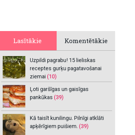
Lasītākie
Komentētākie
Uzpildi pagrabu! 15 lieliskas
receptes gurķu pagatavošanai
ziemai
(10)
Ļoti garšīgas un gaisīgas
pankūkas
(39)
Kā taisīt kunilingu. Pilnīgi atklāti
apķērīgiem puišiem.
(39)