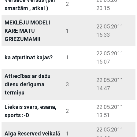
2
smaržām , atkal )
20:15
MEKLĒJU MODELI
22.05.2011
KARE MATU
1
15:33
GRIEZUMAM!!
22.05.2011
ka atputinat kajas?
1
15:07
Attiecības ar dažu
22.05.2011
dienu derīguma
3
14:47
termiņu
Liekais svars, esana,
22.05.2011
2
sports :-D
13:51
22.05.2011
Alga Reserved veikalā
1