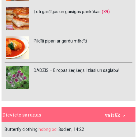
Ļoti garšīgas un gaisīgas pankūkas
(39)
Pildīti pipari ar gardu mērcīti
DADZIS – Eiropas žeņšeņs. Izlasi un saglabā!
Dieviete sarunas
vairāk >
Butterfly clothing
hobng bol
Šodien, 14:22