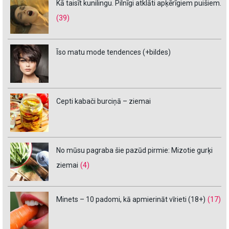
Kā taisīt kunilingu. Pilnīgi atklāti apķērīgiem puišiem.
(39)
Īso matu mode tendences (+bildes)
Cepti kabači burciņā – ziemai
No mūsu pagraba šie pazūd pirmie: Mizotie gurķi
ziemai
(4)
Minets – 10 padomi, kā apmierināt vīrieti (18+)
(17)