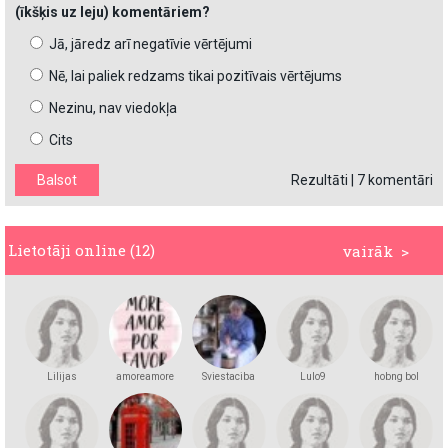
(īkšķis uz leju) komentāriem?
Jā, jāredz arī negatīvie vērtējumi
Nē, lai paliek redzams tikai pozitīvais vērtējums
Nezinu, nav viedokļa
Cits
Rezultāti
|
7 komentāri
Lietotāji online (12)
vairāk >
Lilijas
amoreamore
Sviestaciba
Lulo9
hobng bol