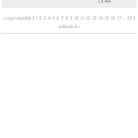
13:44
|
..
|
« iepriekšējā
1
2
3
4
5
6
7
8
9
10
11
12
13
14
15
16
17
29
nākamā »