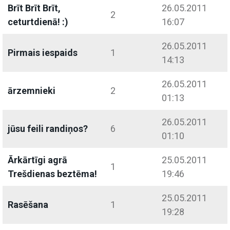
Brīt Brīt Brīt,
26.05.2011
2
ceturtdienā! :)
16:07
26.05.2011
Pirmais iespaids
1
14:13
26.05.2011
ārzemnieki
2
01:13
26.05.2011
jūsu feili randiņos?
6
01:10
Ārkārtīgi agrā
25.05.2011
1
Trešdienas beztēma!
19:46
25.05.2011
Rasēšana
1
19:28