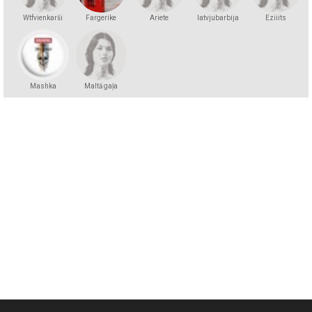
Wtfvienkarši
Fargerike
Ariete
latvjubarbija
Eziiits
Mashka
Maltā gaļa
Kakashka