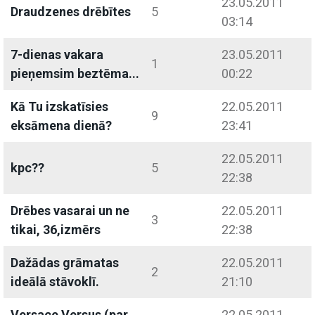
23.05.2011
Draudzenes drēbītes
5
03:14
7-dienas vakara
23.05.2011
1
pieņemsim beztēma...
00:22
Kā Tu izskatīsies
22.05.2011
9
eksāmena dienā?
23:41
22.05.2011
kpc??
5
22:38
Drēbes vasarai un ne
22.05.2011
3
tikai, 36,izmērs
22:38
Dažādas grāmatas
22.05.2011
2
ideālā stāvoklī.
21:10
Versace Versus (par
22.05.2011