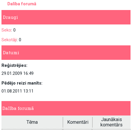
Dalība forumā
Draugi
Seko
: 0
Sekotāji
: 0
Datumi
Reģistrējies:
29.01.2009 16:49
Pēdējo reizi manīts:
01.08.2011 13:11
Dalība forumā
Jaunākais
Tēma
Komentāri
komentārs