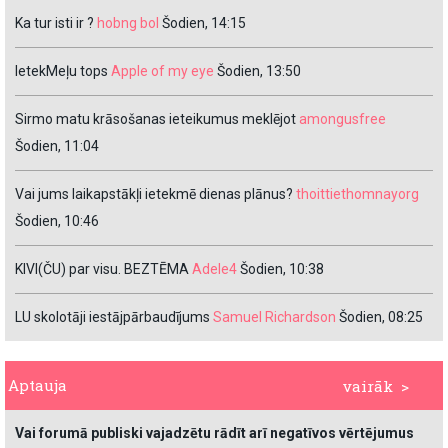
Ka tur isti ir ?
hobng bol
Šodien, 14:15
IetekMeļu tops
Apple of my eye
Šodien, 13:50
Sirmo matu krāsošanas ieteikumus meklējot
amongusfree
Šodien, 11:04
Vai jums laikapstākļi ietekmē dienas plānus?
thoittiethomnayorg
Šodien, 10:46
KIVI(ČU) par visu. BEZTĒMA
Adele4
Šodien, 10:38
LU skolotāji iestājpārbaudījums
Samuel Richardson
Šodien, 08:25
Aptauja
vairāk >
Vai forumā publiski vajadzētu rādīt arī negatīvos vērtējumus