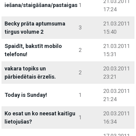
21.03.2011
iešana/staigāšana/pastaigas
1
17:24
Becky prāta aptumsuma
21.03.2011
3
tirgus volume 2
15:40
Spaidīt, bakstīt mobilo
21.03.2011
2
telefonu!
15:31
vakara topiks un
20.03.2011
2
pārbiedētais ērzelis.
23:21
20.03.2011
Today is Sunday!
1
21:24
Ko esat un ko neesat kaitīgu
20.03.2011
1
lietojušas?
16:34
17.03.2011