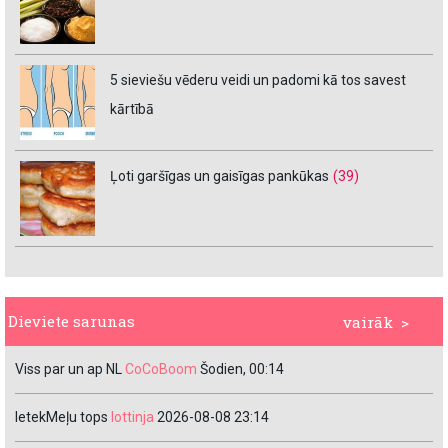
5 sieviešu vēderu veidi un padomi kā tos savest
kārtībā
Ļoti garšīgas un gaisīgas pankūkas
(39)
Dieviete sarunas
vairāk >
Viss par un ap NL
CoCoBoom
Šodien, 00:14
IetekMeļu tops
lottinja
2026-08-08 23:14