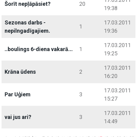
Šorīt nepļāpāsiet?
20
19:38
Sezonas darbs -
17.03.2011
1
nepilngadīgajiem.
19:36
17.03.2011
..boulings 6-diena vakarā...
1
19:25
17.03.2011
Krāna ūdens
2
16:20
17.03.2011
Par Uģiem
3
15:27
17.03.2011
vai jus ari?
3
14:49