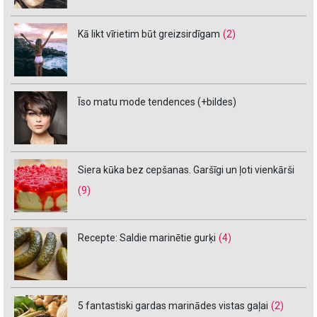
Kā likt vīrietim būt greizsirdīgam
(2)
Īso matu mode tendences (+bildes)
Siera kūka bez cepšanas. Garšīgi un ļoti vienkārši
(9)
Recepte: Saldie marinētie gurķi
(4)
5 fantastiski gardas marinādes vistas gaļai
(2)