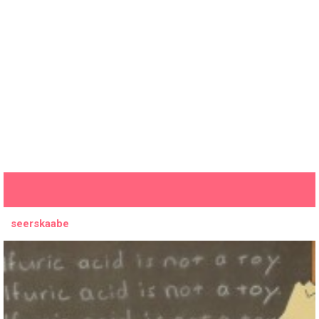
seerskaabe