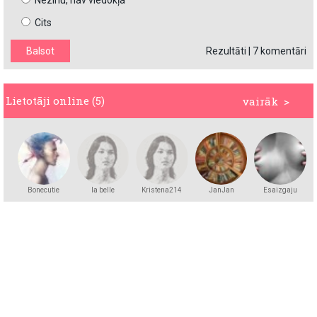
Nezinu, nav viedokļa
Cits
Rezultāti
|
7 komentāri
Lietotāji online (5)
vairāk >
Bonecutie
la belle
Kristena214
JanJan
Esaizgaju