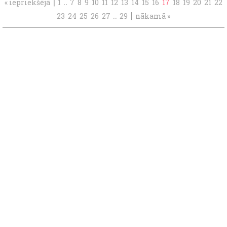
|
..
« iepriekšējā
1
7
8
9
10
11
12
13
14
15
16
17
18
19
20
21
22
..
|
23
24
25
26
27
29
nākamā »