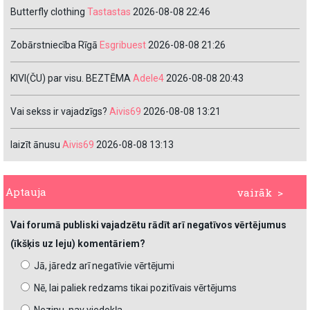
Butterfly clothing
Tastastas
2026-08-08 22:46
Zobārstniecība Rīgā
Esgribuest
2026-08-08 21:26
KIVI(ČU) par visu. BEZTĒMA
Adele4
2026-08-08 20:43
Vai sekss ir vajadzīgs?
Aivis69
2026-08-08 13:21
laizīt ānusu
Aivis69
2026-08-08 13:13
Aptauja
vairāk >
Vai forumā publiski vajadzētu rādīt arī negatīvos vērtējumus
(īkšķis uz leju) komentāriem?
Jā, jāredz arī negatīvie vērtējumi
Nē, lai paliek redzams tikai pozitīvais vērtējums