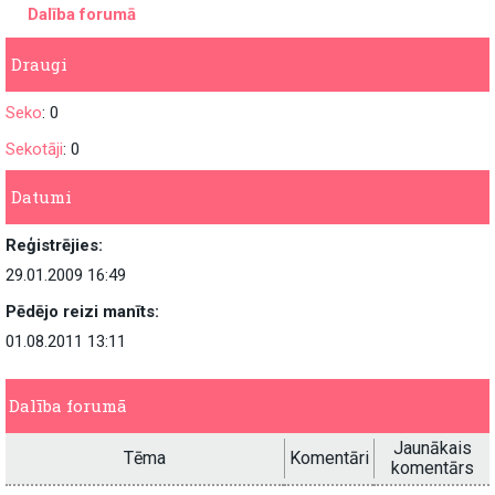
Dalība forumā
Draugi
Seko
: 0
Sekotāji
: 0
Datumi
Reģistrējies:
29.01.2009 16:49
Pēdējo reizi manīts:
01.08.2011 13:11
Dalība forumā
Jaunākais
Tēma
Komentāri
komentārs